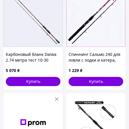
Карбоновый бланк Daiwa
Спиннинг Сальмо 240 для
2.74 метра тест 10-30
ловли с лодки и катера,
грамм P771P6043C
64881XH65
5 070
₴
1 229
₴
Купить
Купить