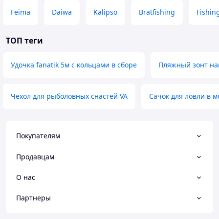
Feima
Daiwa
Kalipso
Bratfishing
Fishin
ТОП теги
Удочка fanatik 5м с кольцами в сборе
Пляжный зонт на
Чехол для рыболовных снастей VA
Сачок для ловли в м
Покупателям
Продавцам
О нас
Партнеры