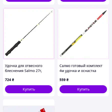
Удочка для отвесного
Салмо готовый комплект
блеснения Salmo 27г,
4м удочка и оснастка
7712404TP
64HEP88100
724
₴
559
₴
Купить
Купить