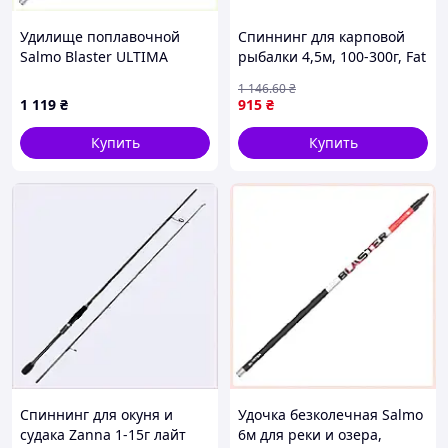
Удилище поплавочной
Спиннинг для карповой
Salmo Blaster ULTIMA
рыбалки 4,5м, 100-300г, Fat
TELEROD 600 (3129-600)
Cat J4508, ТМ STENSON
1 146
.60
₴
67B15M34H3
1 119
₴
915
₴
Купить
Купить
Спиннинг для окуня и
Удочка безколечная Salmo
судака Zanna 1-15г лайт
6м для реки и озера,