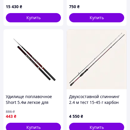
7B7P16P115
6488080AC
15 430
₴
750
₴
Купить
Купить
Удилище поплавочное
Двухсоставной спиннинг
Short 5.4м легкое для
2.4 м тест 15-45 г карбон
рыбалки с быстросъемным
HVF 771604AKK1
886
₴
соединением 63см SF24105
443
₴
4 550
₴
Купить
Купить