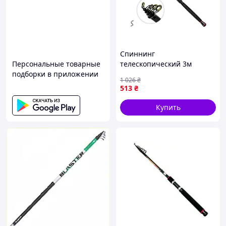
Спиннинг
Персональные товарные
телескопический 3м
подборки в приложении
Namazu SF24324-3 для
1 026
₴
рыбалки легкий и удобный
513
₴
для ловли рыбы
Купить