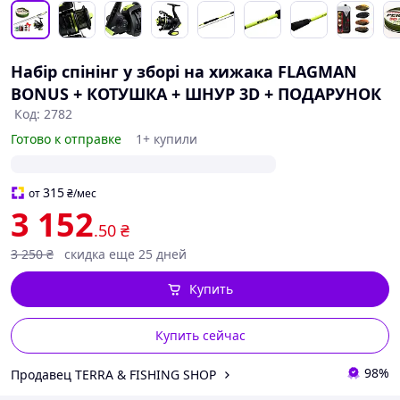
Набір спінінг у зборі на хижака FLAGMAN
BONUS + КОТУШКА + ШНУР 3D + ПОДАРУНОК
Код: 2782
Готово к отправке
1+ купили
315
от
₴
/мес
3 152
.50
₴
3 250
₴
скидка еще 25 дней
Купить
Купить сейчас
98%
Продавец TERRA & FISHING SHOP