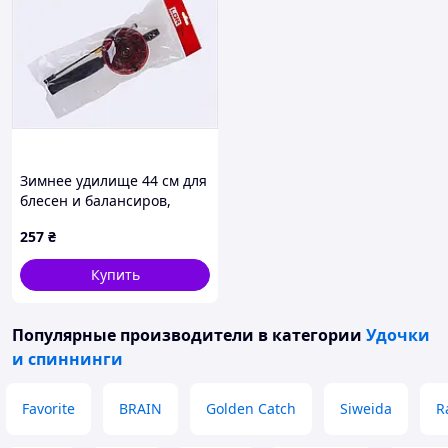
Зимнее удилище 44 см для
блесен и балансиров,
771ET2389
257
₴
Купить
Популярные производители
в категории
Удочки
и спиннинги
Favorite
BRAIN
Golden Catch
Siweida
R