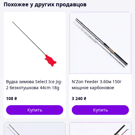
Похожее у других продавцов
Вудка зимова Select Ice Jig-
N'Zon Feeder 3.60м 150г
2 безкотушкова 44cm 18g
мощное карбоновое
для балансира к: червоний
удилище Daiwa 7C7P16098
108
₴
3 240
₴
Купить
Купить