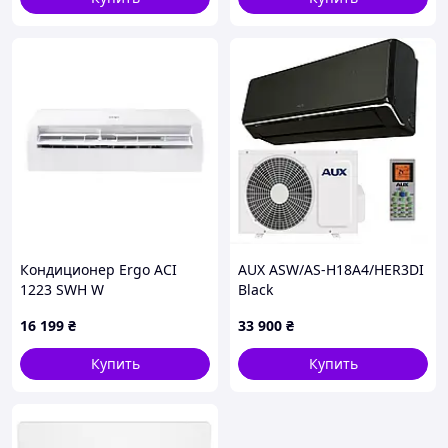
Кондиционер Ergo ACI
AUX ASW/AS-H18A4/HER3DI
1223 SWН W
Black
16 199
₴
33 900
₴
Купить
Купить