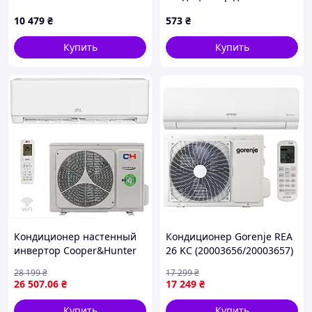
подсветкой Artic Air Cooler
10 479
₴
573
₴
Fan ICE Белый top shop ua_
Купить
Купить
Кондиционер настенный
Кондиционер Gorenje REA
инвертор Cooper&Hunter
26 KC (20003656/20003657)
CH-S09FTXF6 Wi-Fi
28 199
₴
17 299
₴
26 507
.06
₴
17 249
₴
Купить
Купить