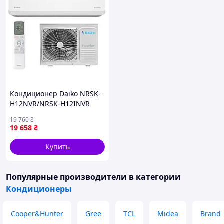
Кондиционер Daiko NRSK-
H12NVR/NRSK-H12INVR
серия Novator R32
19 760
₴
19 658
₴
Купить
Популярные производители
в категории
Кондиционеры
Cooper&Hunter
Gree
TCL
Midea
Brand