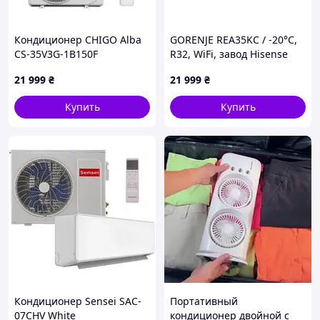
Кондиционер CHIGO Alba
GORENJE REA35KC / -20°С,
CS-35V3G-1B150F
R32, WiFi, завод Hisense
21 999
₴
21 999
₴
Купить
Купить
Кондиционер Sensei SAC-
Портативный
07CHV White
кондиционер двойной с