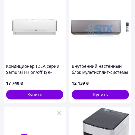
Кондиционер IDEA серии
Внутренний настенный
Samurai FH on/off ISR-
блок мультисплит-системы
12HR-SA7-N1 ION
Cooper&Hunter NORDIC
17 740
₴
12 139
₴
Multi Light SUPREME CHML-
S24FTXAM2S-SC(I), R32,
Купить
Купить
серебристый