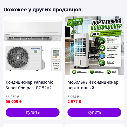
Похожее у других продавцов
Кондиционер Panasonic
Мобильный кондиционер,
Super Compact BZ 52м2
портативный
White (CS-BZ50ZKE/CU-
кондиционер, переносной
66 369
₴
5 954
₴
BZ50ZKE)
кондиционер, охладитель
56 009
₴
2 977
₴
воздуха до 35 м²
Купить
Купить