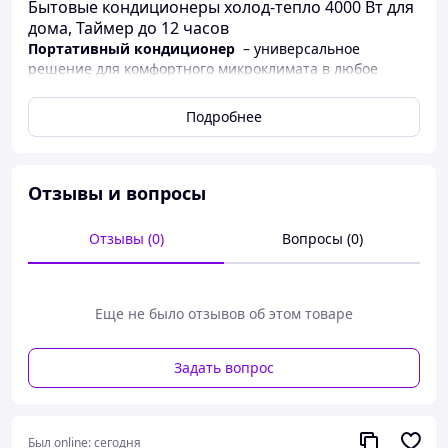
Бытовые кондиционеры холод-тепло 4000 Вт для
дома, Таймер до 12 часов
Портативный кондиционер
– универсальное
решение для комфортного микроклимата в любое
время года.
Подробнее
Устройство сочетает
функции охлаждения, обогрева
и увлажнения воздуха
, быстро создавая комфортную
температуру в помещении до 20 м2.
Благодаря беслопастной конструкции
работает тихо и
Отзывы и вопросы
равномерно
распределяет воздух без резких потоков.
Отзывы (0)
Вопросы (0)
Кондиционер
оснащен сенсорной панелью
управления,
дисплеем и пультом ДУ
для максимально
удобного использования.
В режиме охлаждения
доступно 3 скорости, а
для
Еще не было отзывов об этом товаре
обогрева
– 2 уровня мощности.
Встроенный бак на 2 литра
обеспечивает длительную
Задать вопрос
работу без частой доливки воды, а функция
увлажнения помогает поддерживать комфортный
уровень влажности.
Был online:
сегодня