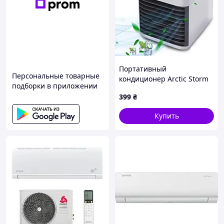
Портативный
Персональные товарные
кондиционер Arctic Storm
подборки в приложении
Ultra / Мобильный
399
₴
охладитель воздуха /
Компактный мини
Купить
кондиционер