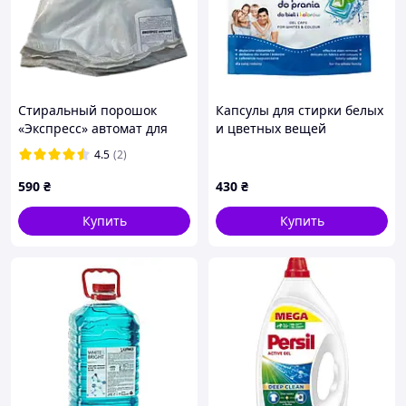
Стиральный порошок
Капсулы для стирки белых
«Экспресс» автомат для
и цветных вещей
белого белья 10 кг
гипоаллергенные, 24 шт. -
4.5
(2)
( 0+ ) / "Bobini"
590
₴
430
₴
Купить
Купить