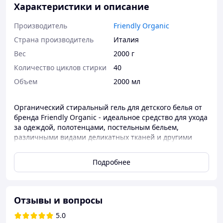
Характеристики и описание
Производитель
Friendly Organic
Страна производитель
Италия
Вес
2000 г
Количество циклов стирки
40
Объем
2000 мл
Органический стиральный гель для детского белья от
бренда Friendly Organic - идеальное средство для ухода
за одеждой, полотенцами, постельным бельем,
различными видами деликатных тканей и другими
вещами малыша. Имеет состав, включающий в себя
только натуральные компоненты, однако эффективно
Подробнее
справится с любыми видами загрязнений. Содержит
экстракт алоэ вера. Гель с запахом цветов. Подходит
для стирки детской и взрослой одежды, для цветных и
белых тканей. Дозировка: для автоматической стирки
Отзывы и вопросы
4-5 кг вещей добавьте 30-50 мл средства. Для ручной
5.0
стирки - 20 мл на 10 л воды. Для очень жесткой воды -