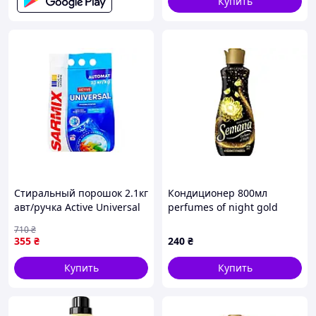
Купить
Стиральный порошок 2.1кг
Кондиционер 800мл
авт/ручка Active Universal
perfumes of night gold
ТМ SARMIX
fever ТМ SEMANA
710
₴
355
₴
240
₴
Купить
Купить