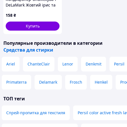
DeLaMark Жовтий ірис та
нарцис 750 мл, 823B6T919
158
₴
Купить
Популярные производители
в категории
Средства для стирки
Ariel
ChanteClair
Lenor
Denkmit
Persil
Primaterra
Delamark
Frosch
Henkel
Pro
ТОП теги
Спрей-пропитка для текстиля
Persil color active fresh l