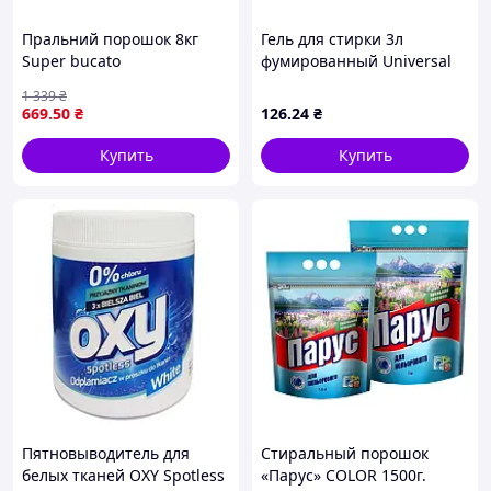
Пральний порошок 8кг
Гель для стирки 3л
Super bucato
фумированный Universal
універсальний (відро) ТМ
(фиолетовый) ТМ
1 339
₴
ORSETTO
PERFUMED
669
.50
₴
126
.24
₴
Купить
Купить
Пятновыводитель для
Стиральный порошок
белых тканей OXY Spotless
«Парус» COLOR 1500г.