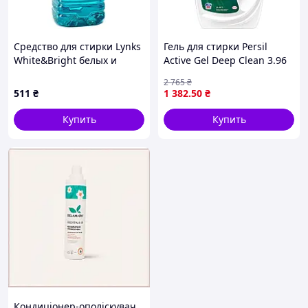
Средство для стирки Lynks
Гель для стирки Persil
White&Bright белых и
Active Gel Deep Clean 3.96
светлых вещей пет 5л
л 88 циклов стирки
2 765
₴
(764554)
(9000101561845)
511
₴
1 382
.50
₴
Купить
Купить
Кондиціонер-ополіскувач