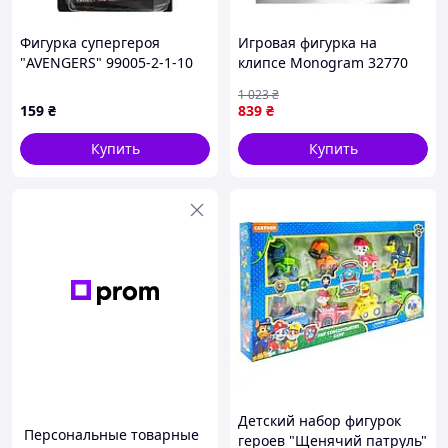
Фигурка супергероя
Игровая фигурка на
"AVENGERS" 99005-2-1-10
клипсе Monogram 32770
Капитан Америка
серии Бриджертоны 4 S2
1 023
₴
Seli Ігрова фігурка на
159
₴
839
₴
кліпсі Monogram 32770
серії Бріджертони
Купить
Купить
Детский набор фигурок
Персональные товарные
героев "Щенячий патруль"