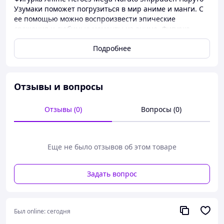
Узумаки поможет погрузиться в мир аниме и манги. С
ее помощью можно воспроизвести эпические
сражения и любимые моменты из аниме. Фигурка
подвижная, внешне идентична персонажу.
Подробнее
Особенности фигурки Anime Heroes Mega Naruto
Shippuden Наруто Узумаки:
фигурка выполнена с высокой точностью;
Отзывы и вопросы
игрушка изготовлена из высококачественного
пластика;
высота фигурки – 30 см;
Отзывы (0)
Вопросы (0)
игрушка имеет 6 точек артикуляции.
Еще не было отзывов об этом товаре
Задать вопрос
Был online:
сегодня