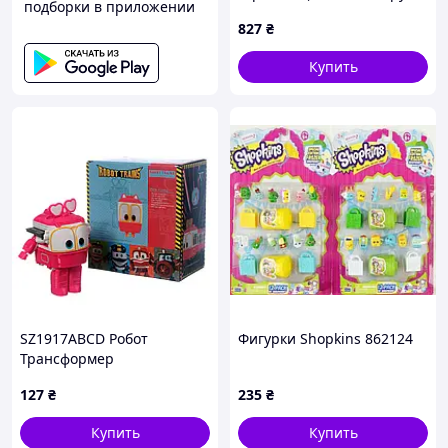
подборки в приложении
XZ-868 с машинками 8 в 1
827
₴
Купить
SZ1917ABCD Робот
Фигурки Shopkins 862124
Трансформер
127
₴
235
₴
Купить
Купить