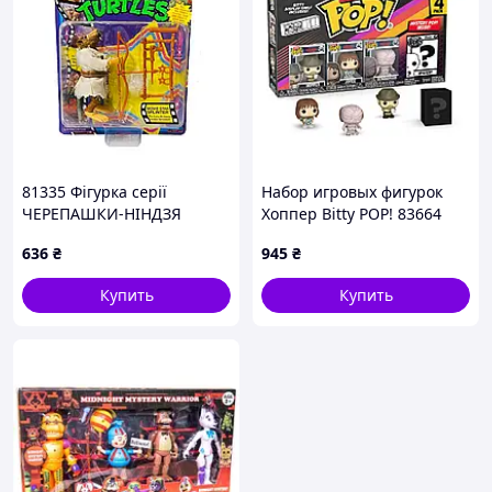
81335 Фігурка серії
Набор игровых фигурок
ЧЕРЕПАШКИ-НІНДЗЯ
Хоппер Bitty POP! 83664
MOVIE STAR 1992 -
серии "Очень странные
636
₴
945
₴
СПЛІНТЕР 12 cm
дела"
Купить
Купить