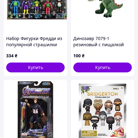
Набор Фигурки Фредди из
Динозавр 7079-1
популярной страшилки
резиновый с пищалкой
20151-1
Вид 7
334
₴
100
₴
Купить
Купить