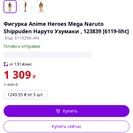
Фигурка Anime Heroes Mega Naruto
Shippuden Наруто Узумаки , 123839 [6119-liht]
Код: 6119296–AN
Готово к отправке
131
от
₴
/мес
1 309
₴
1 440
₴
1243.55
₴
от 5 шт.
Купить
Купить сейчас