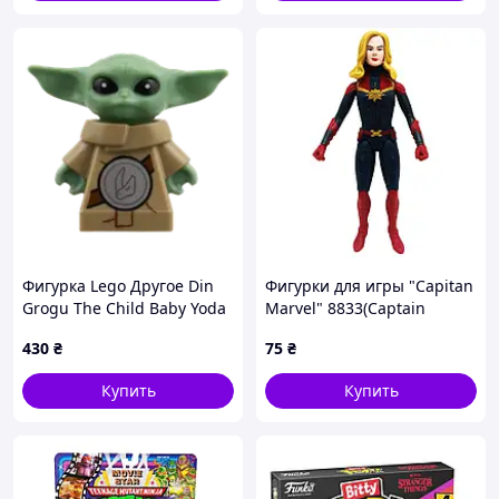
Фигурка Lego Другое Din
Фигурки для игры "Capitan
Grogu The Child Baby Yoda
Marvel" 8833(Captain
Long Robe Beskar Rondel
Marvel) свет
430
₴
75
₴
Star Wars sw1522 75447
Купить
Купить