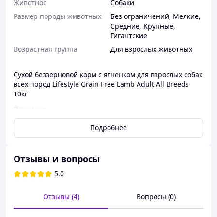
Животное
Собаки
Размер породы животных
Без ограничений
,
Мелкие
,
Средние
,
Крупные
,
Гигантские
Возрастная группа
Для взрослых животных
Сухой беззерновой корм с ягненком для взрослых собак
всех пород Lifestyle Grain Free Lamb Adult All Breeds
10кг
Описание
Диета, содержащая ингредиенты без глютена,
Подробнее
помогает избежать расстройств
пищеварительной системы и аллергических
реакций;
Отзывы и вопросы
Полнорационный корм, созданный из
тщательно отобранных ингредиентов высокого
5.0
качества, хорошо переваривается, поэтому
экскременты вашего любимца будут
Отзывы (4)
Вопросы (0)
незначительными и твердыми;
Мясо ягненка чрезвычайно легко усваивается и