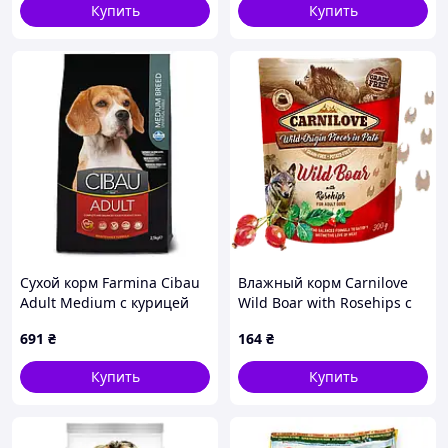
Купить
Купить
Сухой корм Farmina Cibau
Влажный корм Carnilove
Adult Medium с курицей
Wild Boar with Rosehips с
для взрослых собак
диким кабаном и
691
₴
164
₴
средних пород, 2.5 кг
шиповником для взрослых
собак 300 г
Купить
Купить