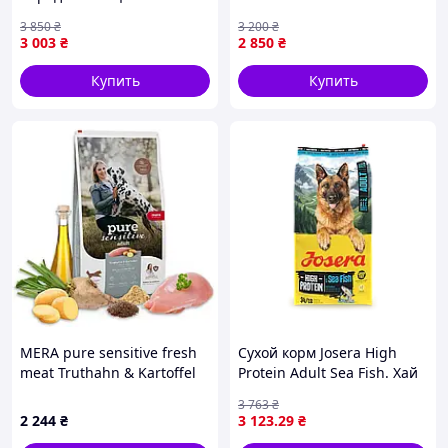
ROYAL CANIN GERMAN
Skin с лососем для собак
3 850
₴
3 200
₴
SHEPHERD ADULT 11.0 кг
средних пород 14 кг
3 003
₴
2 850
₴
Купить
Купить
MERA pure sensitive fresh
Сухой корм Josera High
meat Truthahn & Kartoffel
Protein Adult Sea Fish. Хай
сухой корм для собак с
Протеин Эдалт с Морской
3 763
₴
индейкой и картофелем 4
Рыбой для всех пород 12.5
2 244
₴
3 123
.29
₴
кг
кг