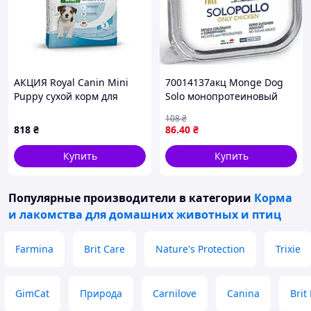
АКЦИЯ Royal Canin Mini
70014137акц Monge Dog
Puppy сухой корм для
Solo монопротеиновый
щенков малых пород 1.6 кг
паштет из цыпленка, 150
108
₴
+ 400 г
гр
818
₴
86
.40
₴
Купить
Купить
Популярные производители
в категории
Корма
и лакомства для домашних животных и птиц
Farmina
Brit Care
Nature's Protection
Trixie
GimCat
Природа
Carnilove
Canina
Brit