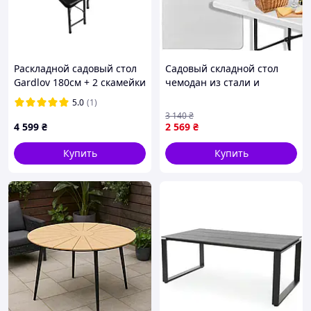
Раскладной садовый стол
Садовый складной стол
Gardlov 180см + 2 скамейки
чемодан из стали и
черный
пластика легкий и
5.0
(1)
прочный Белый Denver
3 140
₴
Садовий складний стіл
4 599
₴
2 569
₴
валіза зі сталі та пластику
Купить
Купить