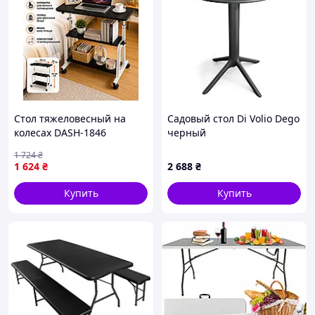
Стол тяжеловесный на
Садовый стол Di Volio Dego
колесах DASH-1846
черный
двойная столешница
1 724
₴
60х40х60-85 см
1 624
₴
2 688
₴
Купить
Купить