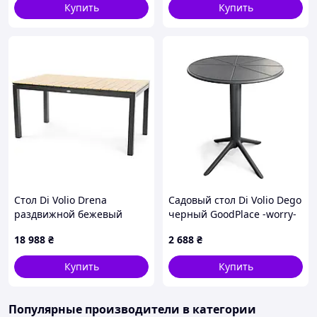
Купить
Купить
Стол Di Volio Drena
Садовый стол Di Volio Dego
раздвижной бежевый
черный GoodPlace -worry-
GoodPlace -worry-free-
free-shopping-
18 988
₴
2 688
₴
shopping-
Купить
Купить
Популярные производители
в категории