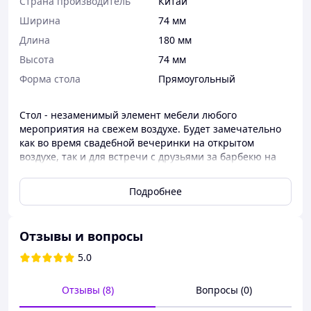
Страна производитель
Китай
Ширина
74 мм
Длина
180 мм
Высота
74 мм
Форма стола
Прямоугольный
Cтол - незаменимый элемент мебели любого
мероприятия на свежем воздухе. Будет замечательно
как во время свадебной вечеринки на открытом
воздухе, так и для встречи с друзьями за барбекю на
дачном участке. Это также предмет мебели, который
можно использовать как оборудование для
Подробнее
выставочного стенда или торговой палатки. Наш стол
имеет конструкцию из стали с порошковым покрытием
и столешницу из прочного полиэтилена. Все это
Отзывы и вопросы
складывается в практичный чемодан - для переноски
используется специальная тканевая ручка, покрытая
5.0
мягким силиконом. Ножки усилены скобами, а после
раскладывания фиксируются стальной блокадой. Верх
Отзывы (8)
Вопросы (0)
укреплен дополнительными металлическими замками.