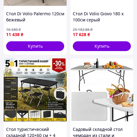
Стол Di Volio Palermo 120см
Стол Di Volio Giovo 180 х
бежевый
100см серый
16 340
₴
25 182
.86
₴
11 438
₴
17 628
₴
Купить
Купить
Стол туристический
Садовый складной стол
складной 120×60 см + 4
чемодан из стали и