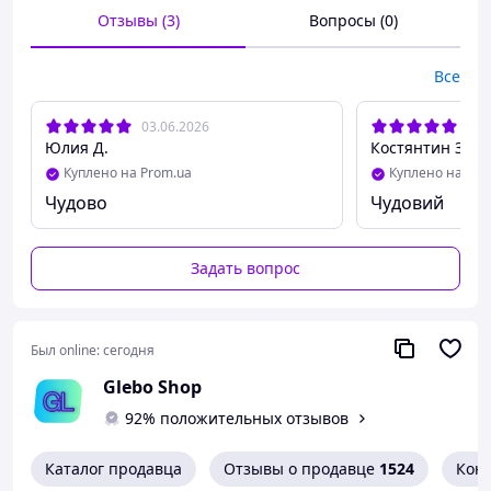
Отзывы (3)
Вопросы (0)
Качественные противоударные материалы
защитят механизм устройства от
повреждений, водонепроницаемость позволит
Все
не снимать часов даже когда Вы принимаете
душ или плаваете в бассейне.
03.06.2026
11.
Юлия Д.
Костянтин З.
Куплено на Prom.ua
Куплено на Pro
Чудово
Чудовий
Задать вопрос
Был online:
сегодня
Glebo Shop
92% положительных отзывов
Каталог продавца
Отзывы о продавце
1524
Кон