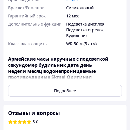
Браслет/Ремешок
Силиконовый
Гарантийный срок
12 мес
Дополнительные функции
Подсветка дисплея
,
Подсветка стрелок
,
Будильник
Класс влагозащиты
WR 50 м (5 атм)
Армейские часы наручные с подсветкой
cекундомер будильник дата день
недели месяц водонепроницаемые
противоударные Skmei Оригинал
SKMEI одна из самых популярных моделей
Подробнее
часов в данной ценовой категории. Эти часы
отлично подойдут под любой стиль одежды.
Качественные материалы и оптимальный
Отзывы и вопросы
набор функций гарантируют удобство
использования и длительную эксплуатацию.
5.0