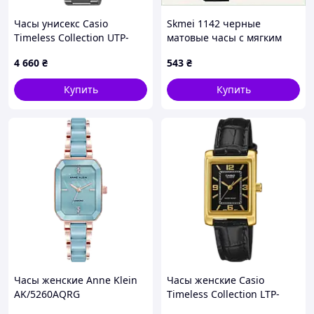
Часы унисекс Casio
Skmei 1142 черные
Timeless Collection UTP-
матовые часы с мягким
1302PD-7AVEF
ремешком, 4799C5H5B
4 660
₴
543
₴
Купить
Купить
Часы женские Anne Klein
Часы женские Casio
AK/5260AQRG
Timeless Collection LTP-
1234PGL-1AEF