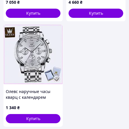
7 050
₴
4 660
₴
Купить
Купить
Олевс наручные часы
кварц с календарем
серебристые 5HM361H018
1 340
₴
Купить