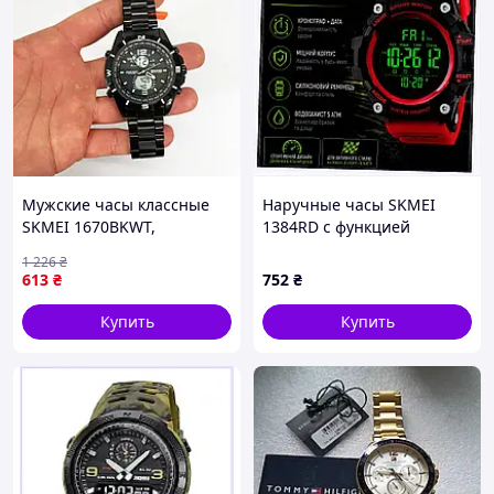
Мужские часы классные
Наручные часы SKMEI
SKMEI 1670BKWT,
1384RD с функцией
Стильные черные мужские
обратного отсчета
1 226
₴
наручные часы
5141P1E13
613
₴
752
₴
современные TF-86
Купить
Купить