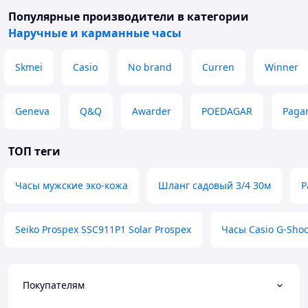
Популярные производители
в категории
Наручные и карманные часы
Skmei
Casio
No brand
Curren
Winner
Geneva
Q&Q
Awarder
POEDAGAR
Paga
ТОП теги
Часы мужские эко-кожа
Шланг садовый 3/4 30м
P
Seiko Prospex SSC911P1 Solar Prospex
Часы Casio G-Sho
Покупателям