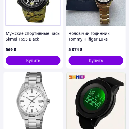
Мужские спортивные часы
Чоловічий годинник
Skmei 1655 Black
Tommy Hilfiger Luke
8BA831T753
1791121 Gold/Blue
569
₴
5 074
₴
Купить
Купить