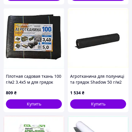
Плотная садовая ткань 100
Агротканина для полуниці
г/м2 3.4х5 м для грядок
та грядок Shadow 50 г/м2
88X5T14B59
1,6 х 50 м Чорний
809
₴
1 534
₴
88K5145ME4
Купить
Купить