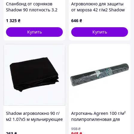
Спанбонд от сорняков
Агроволокно для защиты
Shadow 90 плотность 3.2
от мороза 42 г/м2 Shadow
на 10 метров, K8408K4P81
3.2х10 T8408H43K7
1 325
₴
646
₴
Купить
Купить
Shadow агроволокно 90 г/
Агроткань Agreen 100 г/м²
м2 1.07х5 м мульчирующее
полипропиленовая для
черное 84B084M80
мульчирования, защитная,
998
₴
черная 1.6х20 м
263
₴
948
₴