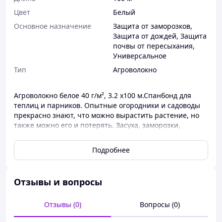
Цвет
Белый
Основное назначение
Защита от заморозков
,
Защита от дождей
,
Защита
почвы от пересыхания
,
Универсальное
Тип
Агроволокно
Агроволокно белое 40 г/м², 3.2 х100 м.Спанбонд для
теплиц и парников. Опытные огородники и садоводы
прекрасно знают, что можно вырастить растение, но
также можно его и потерять. Засуха, заморозки,
температурные колебания, сорняки, вредители и т.д. –
все эти факторы отрицательно влияют на рассаду и
Подробнее
взрослые растения. Агроволокно по своему прямому
назначению является укрывным материалом. Его
можно использовать как на открытом грунте, так и для
Отзывы и вопросы
накрытия . Благодаря своим свойствам и текстуре
агроволокно "АгроКремень" производства Украина
обеспечивает растения кислородом, влагой и светом
Отзывы (0)
Вопросы (0)
ровно в том количестве, которого будет вполне