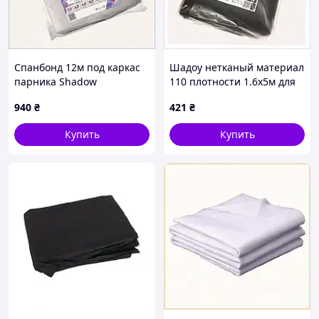
Спанбонд 12м под каркас
Шадоу нетканый материал
парника Shadow
110 плотности 1.6х5м для
прошитый KT84P78977
ландшафта, K86686X88
940
₴
421
₴
Купить
Купить