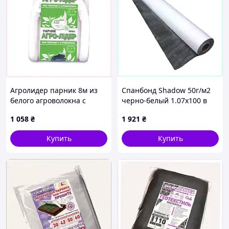
Агролидер парник 8м из
Спанбонд Shadow 50г/м2
белого агроволокна с
черно-белый 1.07х100 в
колышками в наборе
рулоне, C8CA998563
1 058
₴
1 921
₴
8479EA016T
Купить
Купить