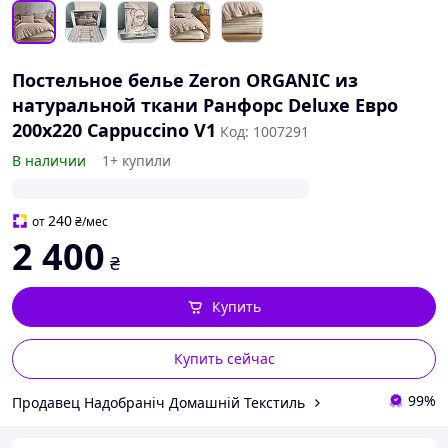
Постельное белье Zeron ORGANIC из
натуральной ткани Ранфорс Deluxe Евро
200х220 Cappuccino V1
Код: 1007291
В наличии
1+ купили
240
от
₴
/мес
2 400
₴
Купить
Купить сейчас
99%
Продавец Надобраніч Домашній Текстиль