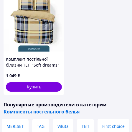
Комплект постільної
білизни ТЕП "Soft dreams"
двоспальний (Scotland,
1 049
₴
70x70)
Купить
Популярные производители
в категории
Комплекты постельного белья
MERISET
TAG
Viluta
ТЕП
First choice