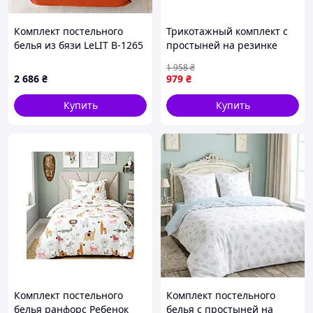
Комплект постельного
Трикотажный комплект с
белья из бязи LeLIT B-1265
простыней на резинке
евро (LLT-111494)
160х200 см и наволочками
1 958
₴
светло-серого цвета
2 686
₴
979
₴
Купить
Купить
Комплект постельного
Комплект постельного
белья ранфорс Ребенок
белья с простыней на