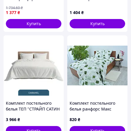
арт.26037 ТМ VILUTA
резинке 160х200 см ТМ
1 734
.60
₴
Вилюта ранфорс 26027
1 377
₴
1 404
₴
Купить
Купить
Комплект постельного
Комплект постельного
белья ТЕП "СТРАЙП САТИН
белья ранфорс Макс
PREMIUM" евро (Caramel)
3 966
₴
820
₴
Купить
Купить