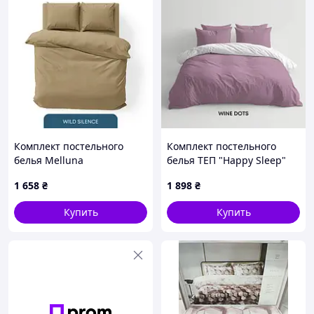
Комплект постельного
Комплект постельного
белья Melluna
белья ТЕП "Happy Sleep"
двухспальный (Wild
семейный (Wine Dots,
1 658
₴
1 898
₴
Silence)
50x70)
Купить
Купить