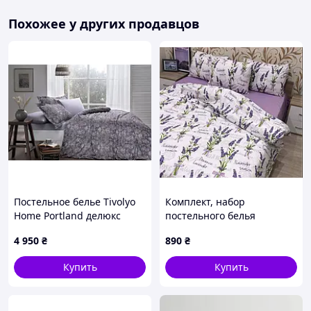
Похожее у других продавцов
Постельное белье Tivolyo
Комплект, набор
Home Portland делюкс
постельного белья
сатин полуторное
комбинированный бело-
4 950
₴
890
₴
сиреневый, с лавандой,
100% хлопок
Купить
Купить