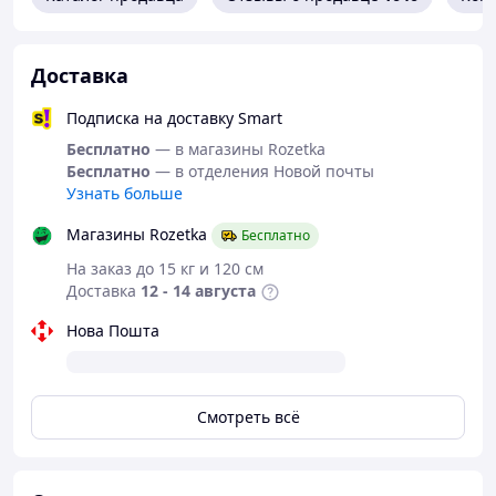
узелков;
высокая четкость, яркость и устойчивость
принтов;
Доставка
износостойкость (до 200 циклов стирки);
практичность, гигиеничность и высокую
Подписка на доставку Smart
гигроскопичность
Бесплатно
— в магазины Rozetka
Рекомендации по уходу
Бесплатно
— в отделения Новой почты
Машинная стирка при 40 °C в режиме Хлопок
Узнать больше
Температура глажки 60 °C
Магазины Rozetka
Можно сушить в стиральной машине
Бесплатно
Не использовать отбеливатели
На заказ до 15 кг и 120 см
Химчистка запрещена
Доставка
12 - 14 августа
Нова Пошта
Смотреть всё