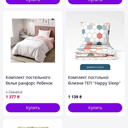
Комплект постельного
Комплект постільної
белья ранфорс Ребенок
білизни ТЕП "Happy Sleep"
арт.26424 ТМ VILUTA
полуторний (Барвисті
1 734
.60
₴
соти, 50x70)
1 377
₴
1 139
₴
Купить
Купить