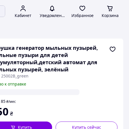
Кабинет
Уведомления
Избранное
Корзина
ушка генератор мыльных пузырей,
льные пузыри для детей
умуляторный,детский автомат для
льных пузырей, зелёный
: 25002B_green
во к отправке
85
т
₴
/мес
50
₴
Купить
Купить сейчас