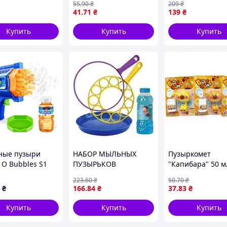
55
.90
₴
209
₴
en's camera
красные радуж
41
.71
₴
139
₴
 / Pink
большие для пр
MIC
Купить
Купить
Купить
ные пузыри
НАБОР МЫЛЬНЫХ
Пузыркомет
 O Bubbles S1
ПУЗЫРЬКОВ
"Капибара" 50 м
ер с мыльными
«ПУЗЫРЬЕВЫЙ РИФ».
(микс видов)
223
.60
₴
50
.70
₴
ями (11347) MDR
Объем 450 мл
₴
166
.84
₴
37
.83
₴
Купить
Купить
Купить