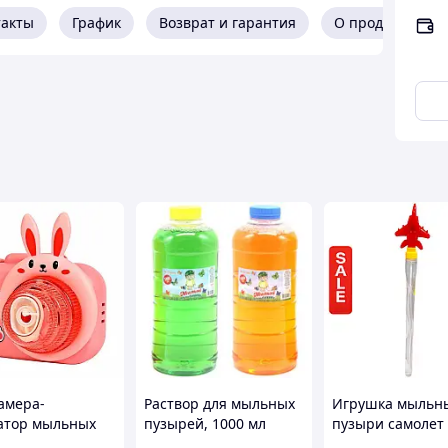
омбинированный режим
такты
График
Возврат и гарантия
О продавце
амера-
Раствор для мыльных
Игрушка мыльн
атор мыльных
пузырей, 1000 мл
пузыри самолет
ей 9996
(зеленый)
палочке 47 см