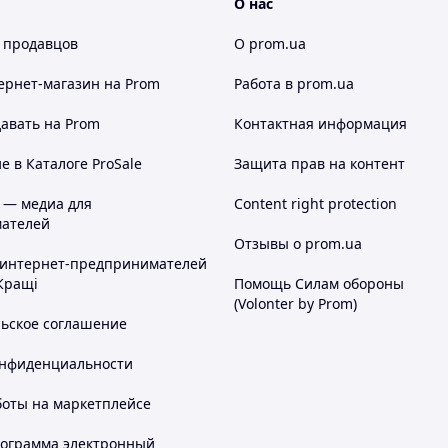
О нас
 продавцов
О prom.ua
ернет-магазин
на Prom
Работа в prom.ua
авать на Prom
Контактная информация
 в Каталоге ProSale
Защита прав на контент
 — медиа для
Content right protection
ателей
Отзывы о prom.ua
 интернет-предпринимателей
Кращі
Помощь Силам обороны
(Volonter by Prom)
льское соглашение
онфиденциальности
боты на маркетплейсе
рограмма электронный