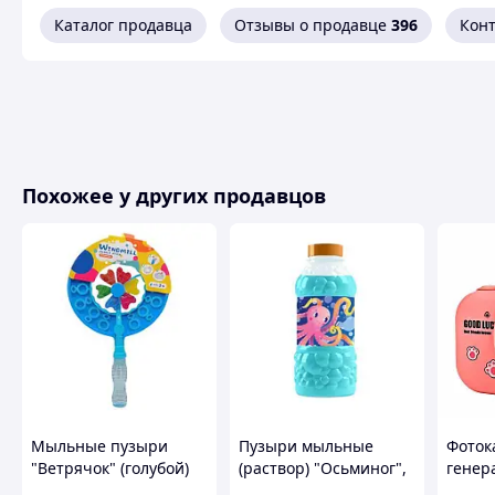
3 режима работы: движение и музыка / пузыри / к
Каталог продавца
Отзывы о продавце
396
Кон
Встроенный Li-аккумулятор
Световые и звуковые эффекты
Автоматическое движение с обходом препятствий
В комплекте мыльный раствор 60 мл
Безопасные материалы и прочная конструкция
Размер 24х14.3х123 см
Похожее у других продавцов
Похожие товары по характеристикам
Мыльные пузыри
Пузыри мыльные
Фоток
"Ветрячок" (голубой)
(раствор) "Осьминог",
генер
1000 мл
пузыр