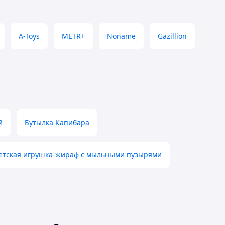
A-Toys
METR+
Noname
Gazillion
й
Бутылка Капибара
етская игрушка-жираф с мыльными пузырями