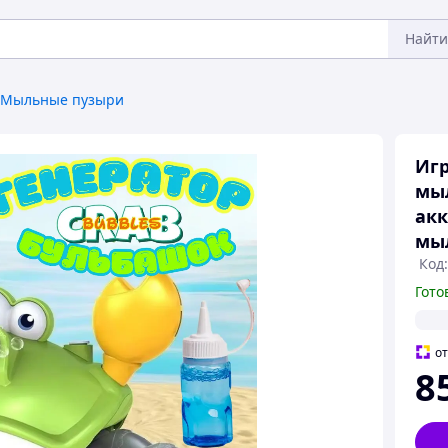
Найти
Мыльные пузыри
Игр
мы
акк
мы
Код
Гото
о
8