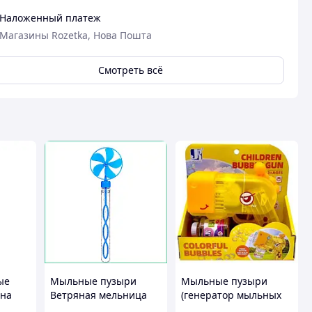
Наложенный платеж
Магазины Rozetka, Нова Пошта
Смотреть всё
ые
Мыльные пузыри
Мыльные пузыри
 на
Ветряная мельница
(генератор мыльных
26см игрушка
пузырей, свет), короб.