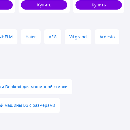
Купить
Купить
NHELM
Haier
AEG
ViLgrand
Ardesto
рки Denkmit для машинной стирки
ой машины LG с размерами