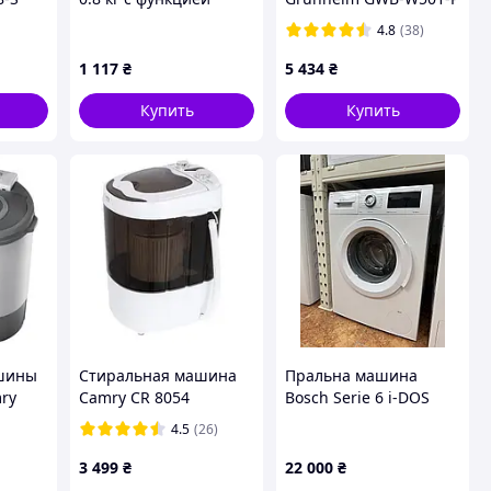
Sterilize 220В,
4.8
(38)
8581328KEE
1 117
₴
5 434
₴
Купить
Купить
шины
Стиральная машина
Пральна машина
ry
Camry CR 8054
Bosch Serie 6 i-DOS
льная
виробник Germany
4.5
(26)
ая,
3 499
₴
22 000
₴
ина с