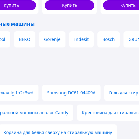
отжимом, RYH
Купить
Купить
Купить
ьные машины
ool
BEKO
Gorenje
Indesit
Bosch
GRU
кая lg fh2c3wd
Samsung DC61-04409A
Гель для сти
иральной машины аналог Candy
Крестовина для стиральн
Корзина для белья сверху на стиральную машину