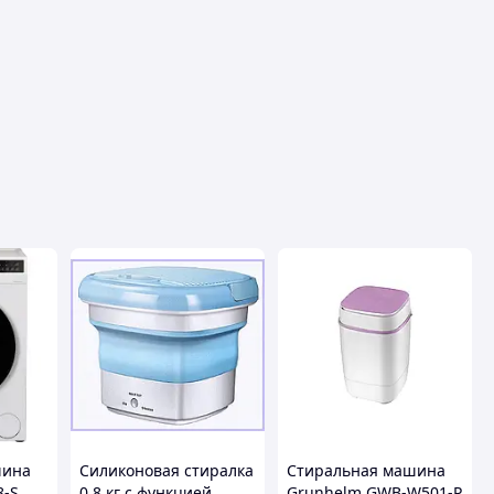
шина
Силиконовая стиралка
Стиральная машина
8-S
0.8 кг с функцией
Grunhelm GWB-W501-P