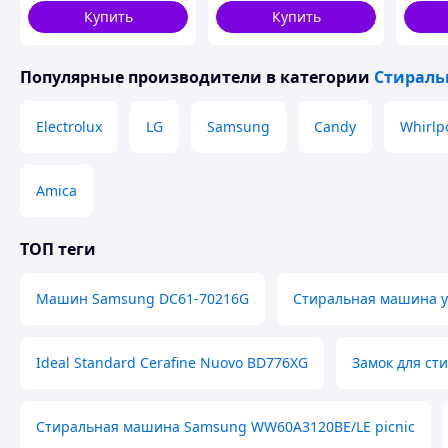
Купить
Купить
Популярные производители
в категории
Стирал
Electrolux
LG
Samsung
Candy
Whirlp
Amica
ТОП теги
Машин Samsung DC61-70216G
Стиральная машина уз
Похожие товары по характеристикам
Ideal Standard Cerafine Nuovo BD776XG
Замок для ст
Стиральная машина Samsung WW60A3120BE/LE picnic