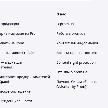
О нас
 продавцов
О prom.ua
ернет-магазин
на Prom
Работа в prom.ua
авать на Prom
Контактная информация
 в Каталоге ProSale
Защита прав на контент
 — медиа для
Content right protection
ателей
Отзывы о prom.ua
 интернет-предпринимателей
Кращі
Помощь Силам обороны
(Volonter by Prom)
льское соглашение
онфиденциальности