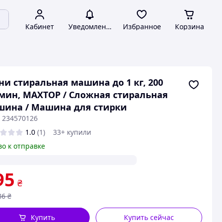
Кабинет
Уведомления
Избранное
Корзина
и стиральная машина до 1 кг, 200
мин, MAXTOP / Сложная стиральная
ина / Машина для стирки
: 234570126
1.0
(1)
33+ купили
во к отправке
95
₴
86
₴
Купить
Купить сейчас