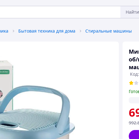
Найти
ника
Бытовая техника для дома
Стиральные машины
Мин
об/
маш
Код
Гото
6
992
.