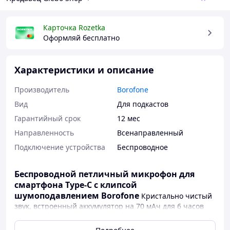
Карточка Rozetka
Оформляй бесплатно
Характеристики и описание
Производитель
Borofone
Вид
Для подкастов
Гарантийный срок
12 мес
Направленность
Всенаправленный
Подключение устройства
Беспроводное
Беспроводной петличный микрофон для
смартфона Type-C с клипсой
шумоподавлением Borofone
Кристально чистый
звук, встроенный аккумулятор на 70 мАч для 6 часов
работы, поддержка Type-C, всенаправленный
микрофон с технологией шумоподавления, компактный