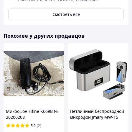
Смотреть всё
Похожее у других продавцов
Технические характеристики:
Цвет
: Черный
Микрофон Fifine K669B №
Петличный беспроводной
Состояние товара
: Новый
26200208
микрофон Jmary MW-15
Комплект поставки
: Микрофон, ресивер,
Dual-mic Type-C
кабель
5.0
(2)
Бренд
: Borofone Оригинал