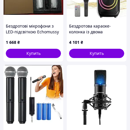
Бездротові мікрофони з
Бездротова караоке-
LED-підсвіткою Echomussy
колонка із двома
мікрофонна система
мікрофонами SPS ZQS8255
1 668
₴
4 101
₴
Купить
Купить