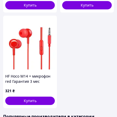
Купить
Купить
HF Hoco M14 + микрофон
red Гарантия 3 мес
321
₴
Купить
Популярные производители
в категории