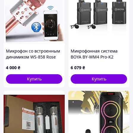
Перед отправкой проверяем.
Отправка в день заказа (если заказ сделан до
16:30)
Все характеристики соответствуют
действительности
Микрофон со встроенным
Микрофонная система
динамиком WS-858 Rose
BOYA BY-WM4 Pro-K2
Gold (Акция) 3643A038C
4 000
₴
6 079
₴
Купить
Купить