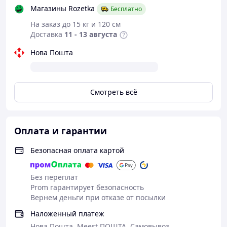
и использования в любой ситуации
Магазины Rozetka
Бесплатно
Применение
: Подходит для интервью, съемок
На заказ до 15 кг и 120 см
и других сценариев, где важен
Доставка
11 - 13 августа
высококачественный беспроводной микрофон 🎙️.
Диапазон частот
: Работает в диапазоне частот
Нова Пошта
2.4G, обеспечивая беспроводную связь на
расстоянии до 10 метров 📡.
Чувствительность
: Высокая чувствительность
при 40ccc dBFS, что позволяет получать четкий
Смотреть всё
звук даже на расстоянии 📢.
Антенна
: Оснащен керамической антенной для
стабильного и надежного подключения 📶.
Дизайн
: Компактный и легкий дизайн, вес всего
Оплата и гарантии
14 г, делает его удобным при использовании в
различных условиях ⚖️.
Безопасная оплата картой
Без переплат
Prom гарантирует безопасность
Вернем деньги при отказе от посылки
Наложенный платеж
Нова Пошта, Meest ПОШТА, Самовывоз