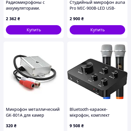
Радиомикрофоны с
Студийный микрофон auna
аккумуляторами.
Pro MIC-900B-LED USB-
конденсаторный
2 362
₴
2 900
₴
микрофон, черный
кардиоидный студийный
Купить
Купить
Микрофон металлический
Bluetooth-караоке-
GK-801A для камер
мікрофон, комплект
видеонаблюдения, DC 12V
бездротових мікрофонів,
320
₴
9 508
₴
караоке