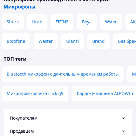
Микрофоны
Shure
Hoco
FIFINE
Boya
Wster
AK
Borofone
Wester
Ulanzi
Brand
Без бре
ТОП теги
Bluetooth микрофон с длительным временем работы
М
Микрофон-колонка click q9
Караоке-машина ALPOWL с
Покупателям
Продавцам