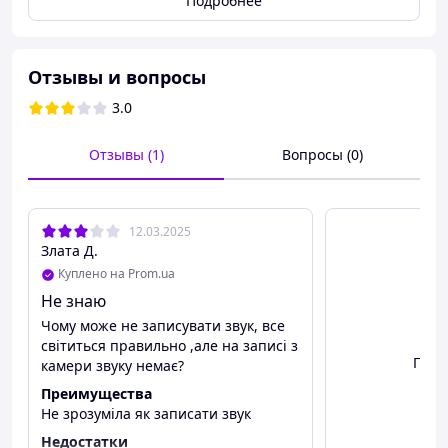
Подробнее
и легкий дизайн с удобной клипсой-прищепкой для
надежного крепления в любых условиях
Отзывы и вопросы
3.0
Отзывы (1)
Вопросы (0)
12.03.2025
Злата Д.
Куплено на Prom.ua
Не знаю
Чому може не записувати звук, все
світиться правильно ,але на записі з
Посм
камери звуку немає?
Преимущества
Не зрозуміла як записати звук
Недостатки