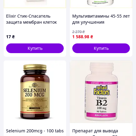
Elixir Стик-Спасатель
Мультивитамины 45-55 лет
защита мембран клеток
для улучшения
печени 893709C1M
настроения и памяти
2 270
₴
1535C7K59
17
₴
1 588
.98
₴
Купить
Купить
Selenium 200mcg - 100 tabs
Препарат для вывода