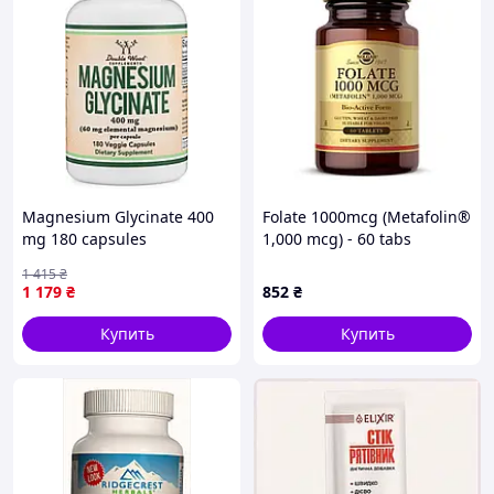
Magnesium Glycinate 400
Folate 1000mcg (Metafolin®
mg 180 capsules
1,000 mcg) - 60 tabs
1 415
₴
1 179
₴
852
₴
Купить
Купить