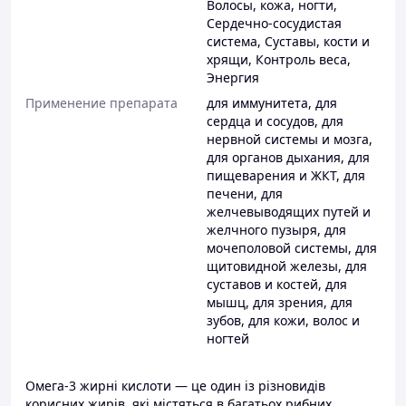
Волосы, кожа, ногти
,
Сердечно-сосудистая
система
,
Суставы, кости и
хрящи
,
Контроль веса
,
Энергия
Применение препарата
для иммунитета
,
для
сердца и сосудов
,
для
нервной системы и мозга
,
для органов дыхания
,
для
пищеварения и ЖКТ
,
для
печени
,
для
желчевыводящих путей и
желчного пузыря
,
для
мочеполовой системы
,
для
щитовидной железы
,
для
суставов и костей
,
для
мышц
,
для зрения
,
для
зубов
,
для кожи, волос и
ногтей
Омега-3 жирні кислоти — це один із різновидів
корисних жирів, які містяться в багатьох рибних