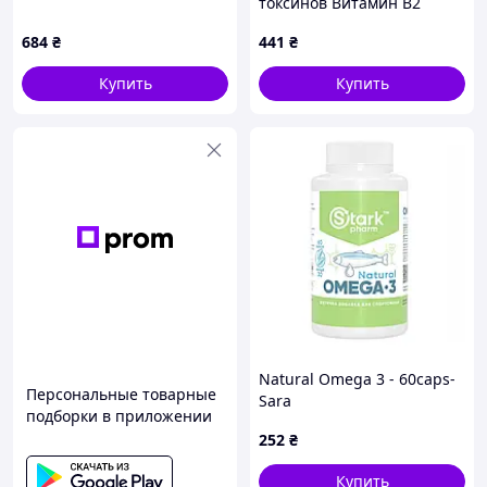
токсинов Витамин B2
Натурал Факторс
684
₴
441
₴
5P535M452
Купить
Купить
Natural Omega 3 - 60caps-
Персональные товарные
Sara
подборки в приложении
252
₴
Купить