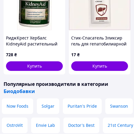
РиджКрест Хербалс
Стик-Спасатель Эликсир
KidneyAid растительный
гель для гепатобилиарной
сбор при болях в почках,
системы 89HE37X091
728
₴
17
₴
18B26K766
Купить
Купить
Популярные производители
в категории
Биодобавки
Now Foods
Solgar
Puritan's Pride
Swanson
OstroVit
Envie Lab
Doctor's Best
21st Century