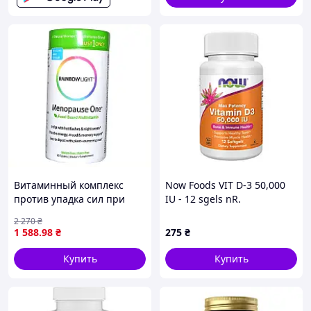
Витаминный комплекс
Now Foods VIT D-3 50,000
против упадка сил при
IU - 12 sgels nR.
климаксе Rainbow Light
2 270
₴
1535P75BA9
1 588
.98
₴
275
₴
Купить
Купить