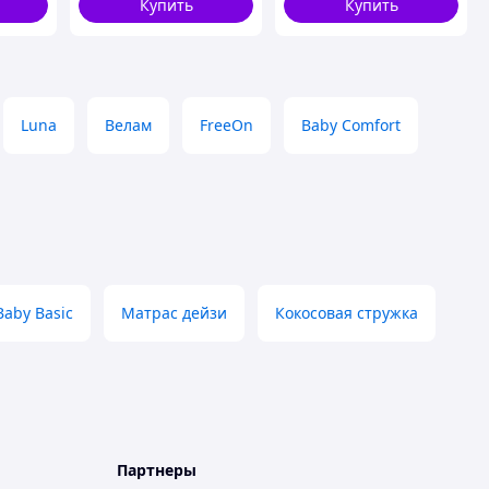
Купить
Купить
Зима/Лето, 70х190 см
Luna
Велам
FreeOn
Baby Comfort
Baby Basic
Матрас дейзи
Кокосовая стружка
Партнеры