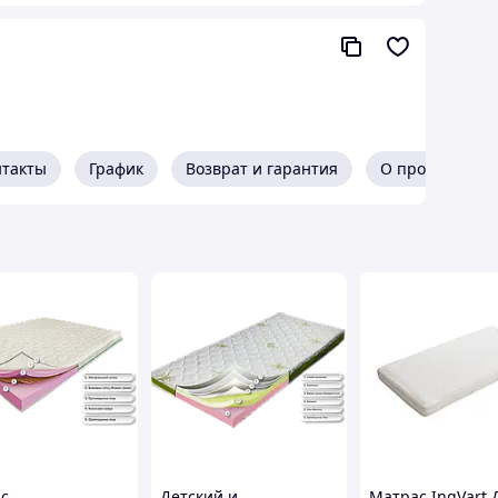
 натурального материала, получаемого из
 кроватки.
нтакты
График
Возврат и гарантия
О продавце
с
Детский и
Матрас IngVart 