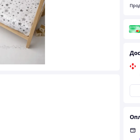
Прод
Дос
Опл