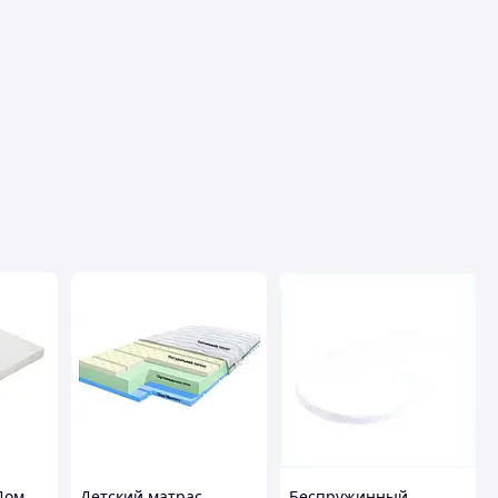
Дом
Детский матрас
Беспружинный