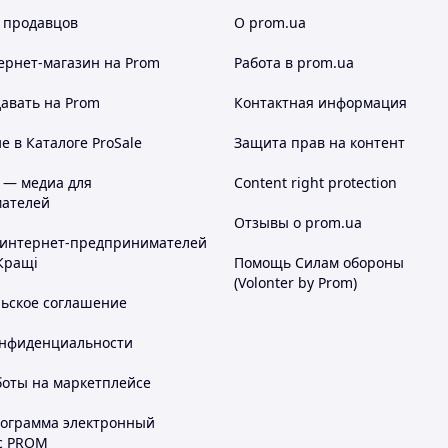
 продавцов
О prom.ua
ернет-магазин
на Prom
Работа в prom.ua
авать на Prom
Контактная информация
 в Каталоге ProSale
Защита прав на контент
 — медиа для
Content right protection
ателей
Отзывы о prom.ua
 интернет-предпринимателей
Кращі
Помощь Силам обороны
(Volonter by Prom)
льское соглашение
онфиденциальности
боты на маркетплейсе
рограмма электронный
с PROM