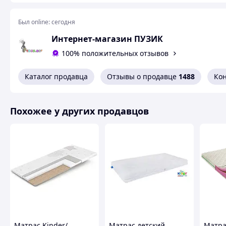
размер составляет 120 см в длину и 60 см в ширину,
толщина — 10 см,
Был online:
сегодня
наполнитель изготавливается из кокосовой койры —
Интернет-магазин ПУЗИК
орехов кокосовой пальмы,
является самым оптимальным вариантом для детской
100% положительных отзывов
Каталог продавца
Отзывы о продавце
1488
Ко
Покупать у нас выгодно!
Похожее у других продавцов
Похожие товары по характеристикам
Матрас Kinder/
Матрас детский
Матра