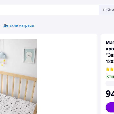
Найти
Детские матрасы
Мат
кро
"Зв
120
Гото
9