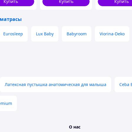
Купить
Купить
Купить
 матрасы
Eurosleep
Lux Baby
Babyroom
Viorina-Deko
Латексная пустышка анатомическая для малыша
Ceba 
emium
О нас