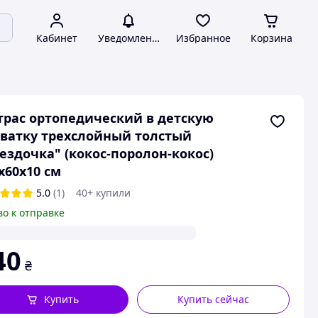
Кабинет
Уведомления
Избранное
Корзина
рас ортопедический в детскую
ватку трехслойный толстый
ездочка" (кокос-поролон-кокос)
х60х10 см
5.0
(1)
40+ купили
во к отправке
40
₴
Купить
Купить сейчас