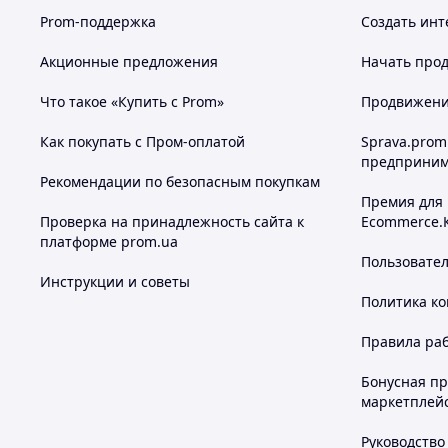
пластичным сливочным маслом или масляным кремом.
Prom-поддержка
Создать инт
Готовый торт с фигурками допускается хранить в холодиль
Акционные предложения
Начать прод
По возможности, сократите это время до минимума.
Что такое «Купить с Prom»
Продвижение
Как покупать с Пром-оплатой
Sprava.prom
предприним
Рекомендации по безопасным покупкам
Премия для
Проверка на принадлежность сайта к
Ecommerce.
платформе prom.ua
Пользовате
Инструкции и советы
Политика к
Правила ра
Бонусная п
маркетплей
Руководство