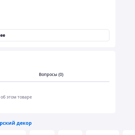
ее
Вопросы (0)
тики для рыбака, любителя рыбалки.
 об этом товаре
ечать.
рский декор