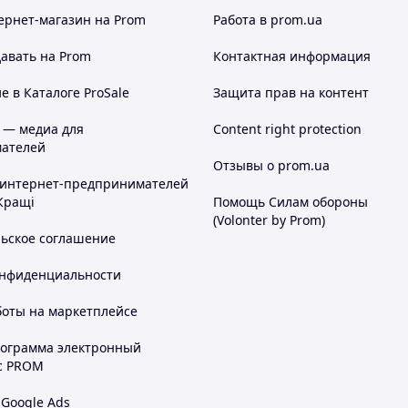
ернет-магазин
на Prom
Работа в prom.ua
нике не более суток в коробке или накрыв посудой.
авать на Prom
Контактная информация
 в Каталоге ProSale
Защита прав на контент
 — медиа для
Content right protection
ателей
Отзывы о prom.ua
 интернет-предпринимателей
Кращі
Помощь Силам обороны
(Volonter by Prom)
льское соглашение
онфиденциальности
боты на маркетплейсе
рограмма электронный
с PROM
 Google Ads