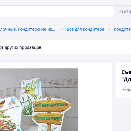
Найти
Хлебобулочные, кондитерские изделия
Все для кондитера
Кондите
от других продавцов
Съе
"Дл
Недо