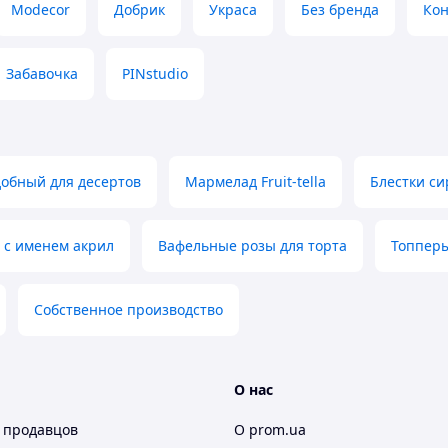
ой 10 см
Modecor
Добрик
Украса
Без бренда
Кон
 лягушкой; ведро с пивом; ведро с рыбой) -
Забавочка
PINstudio
шт.
е свои пожелания в комментариях к заказу и
добный для десертов
Мармелад Fruit-tella
Блестки си
желатин, карбокситметиллцеллюлоза, крахмал
я картинка (картофельный крахмал, оливковое
т с именем акрил
Вафельные розы для торта
Топпер
гут встречаться незначительные вкрапления
Собственное производство
 имеет сбалансированный не приторный вкус,
яется в прочной коробке.
О нас
ри комнатной температуре вдали от прямых
оров. При украшении тортов и десертов места
 продавцов
О prom.ua
м изолировать растопленным шоколадом,