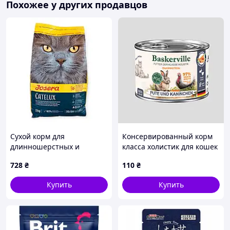
Похожее у других продавцов
Сухой корм для
Консервированный корм
длинношерстных и
класса холистик для кошек
привередливых котов
в период лактации и котят
728
₴
110
₴
Josera Catelux 2 кг рацион
Baskerville Пребио
с уткой, картофелем,
Индейка и кролик с
Купить
Купить
отрубицами подорожника
морковью, 200 г