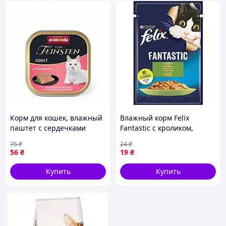
Корм для кошек, влажный
Влажный корм Felix
паштет с сердечками
Fantastic с кроликом,
индейки Animonda Vom
кусочки в желе для
75
₴
24
₴
Feinsten Adult Turkey
взрослых кошек 85 г
56
₴
19
₴
hearts, 100 г
Купить
Купить