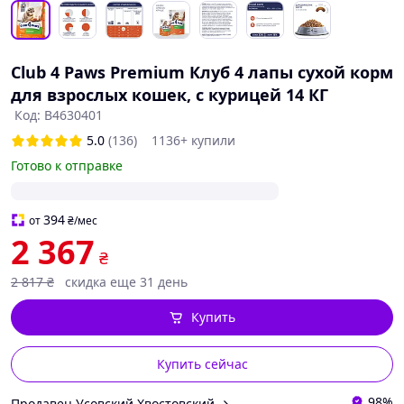
Club 4 Paws Premium Клуб 4 лапы сухой корм
для взрослых кошек, с курицей 14 КГ
Код: B4630401
5.0
(136)
1136+ купили
Готово к отправке
394
от
₴
/мес
2 367
₴
2 817
₴
скидка еще 31 день
Купить
Купить сейчас
98%
Продавец Усовский Хвостовский