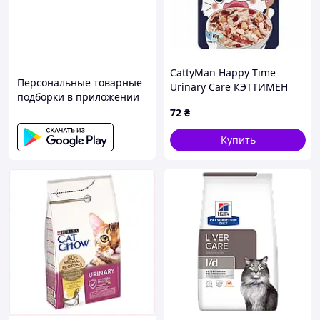
CattyMan Happy Time
Персональные товарные
Urinary Care КЭТТИМЕН
подборки в приложении
УРИНАРИ беззерновой
72
₴
полнорационный
влажный корм с морским
Купить
гребешком для котов, пауч
70 г