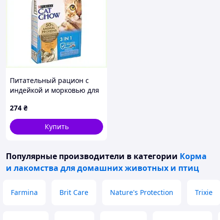
Питательный рацион с
индейкой и морковью для
кошек Cat Chow 1.5 кг
274
₴
8H81896E9
Купить
Популярные производители
в категории
Корма
и лакомства для домашних животных и птиц
Farmina
Brit Care
Nature's Protection
Trixie