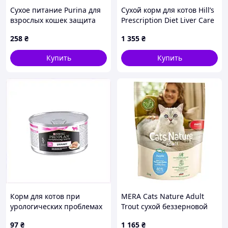
Сухое питание Purina для
Сухой корм для котов Hill’s
взрослых кошек защита
Prescription Diet Liver Care
почек 1.5 кг 8818PAP973
( курица ) 1,5 кг
258
₴
1 355
₴
Купить
Купить
Корм для котов при
MERA Cats Nature Adult
урологических проблемах
Trout сухой беззерновой
Про План 195 гр
корм для взрослых кошек
97
₴
1 165
₴
M8C8C09404
всех пород с форелью 2 кг