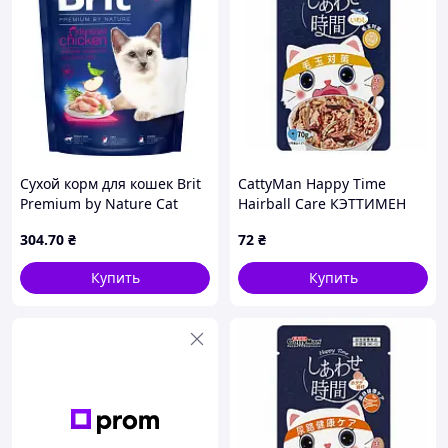
Сухой корм для кошек Brit
CattyMan Happy Time
Premium by Nature Cat
Hairball Care КЭТТИМЕН
Sterilised 300 г
ВЫВЕДЕНИЕ ШЕРСТИ
304
.70
₴
72
₴
(8595602552993) MDR
беззерновой
полнорационный
Купить
Купить
влажный корм с тунцом и
сардиной для котов,