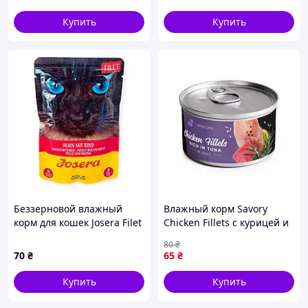
Купить
Купить
Беззерновой влажный
Влажный корм Savory
корм для кошек Josera Filet
Chicken Fillets с курицей и
Huhn mit Rind 70 г —
тунцом в желе для
80
₴
кусочки куриного филе и
взрослых кошек 70 г
70
₴
65
₴
говядины в сочном
бульоне
Купить
Купить