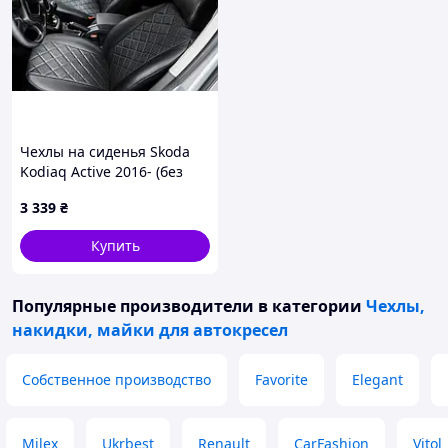
Чехлы на сиденья Skoda
Kodiaq Active 2016- (без
подлокотн.) экокожа, Ромб
3 339
₴
/черные Seintex (шкода
кодиак)
Купить
Популярные производители
в категории
Чехлы,
накидки, майки для автокресел
Собственное производство
Favorite
Elegant
Milex
Ukrbest
Renault
CarFashion
Vitol