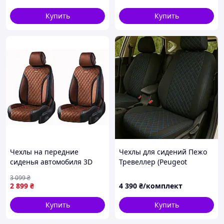
автомобильная накидка
45х108 см
Купить
Купить
Чехлы на передние
Чехлы для сидений Пежо
сиденья автомобиля 3D
Тревеллер (Peugeot
Elegant Torino EL 700 225
Traveller) автоткань
3 099
₴
коричневого цвета
ромбами
2 899
₴
4 390
₴/комплект
Купить
Купить