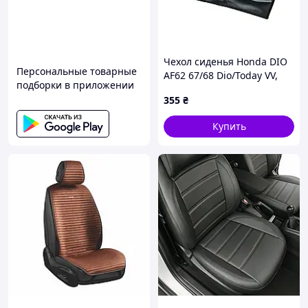
VOLVO
S40, V70, Serie 2, 3, 4, 850, 440.
Чехол сиденья Honda DIO
Персональные товарные
AF62 67/68 Dio/Today VV,
подборки в приложении
TM-N-297868
355
₴
Купить