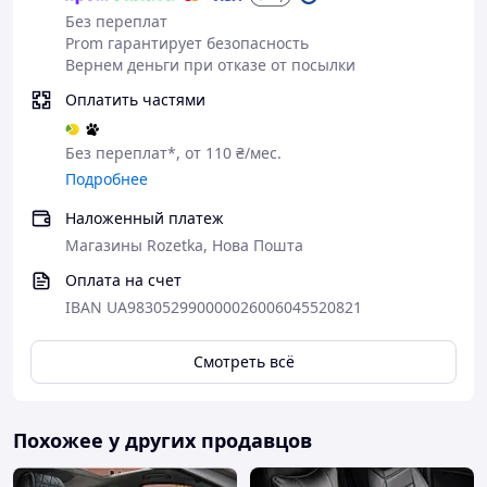
Civic, Accord, Prelude, CR-X, FR-V, Jazz, Quintet/
Без переплат
Prom гарантирует безопасность
HYUNDAI
Вернем деньги при отказе от посылки
Accent, Lantra, Sonata, Atos.
Оплатить частями
JEEP
Grand Cherokee, Wrangler, Cherokee
Без переплат*, от 110 ₴/мес.
KIA
Подробнее
Shuma, Pride, Sephia, Sorento, Sportage,
Наложенный платеж
Rio, Carnival.
Магазины Rozetka, Нова Пошта
LADA
Оплата на счет
Samara, Żiguli 2105-2110.
IBAN UA983052990000026006045520821
LANCIA
Delta, Lybra, Thema.
Смотреть всё
MAZDA
121, 323, 626, 929, Xedos.
Похожее у других продавцов
MERCEDES
190, C180, 220, 123, 124, ML430.