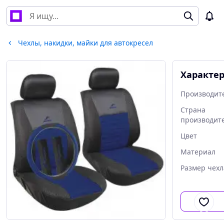
Чехлы, накидки, майки для автокресел
Характе
Производит
Страна
производит
Цвет
Материал
Размер чехл