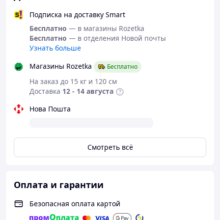
BMW
Подписка на доставку Smart
Seria 3-7
Бесплатно
— в магазины Rozetka
CHEVROLET
Бесплатно
— в отделения Новой почты
Rezzo, Tacuma
Узнать больше
CITROEN
Магазины Rozetka
Бесплатно
C3, C8, DX, BX, ZX, CX, XM, Saxo, Xsara, Xantia,
На заказ до 15 кг и 120 см
Berlingo
Доставка
12 - 14 августа
DAEWOO
Нова Пошта
Nexia, Espero, Lanos, Nubira, Matiz, Tacuma.
FIAT
125p, Argenta, Tempra, Regatta, Tipo, Bravo,
Смотреть всё
Brava, Ritmo, Punto, Siena, Palio, Marea,
Cinquecento, Seicento, Panda, Stilo
FORD
Оплата и гарантии
Focus, Escort, Fiesta, Mondeo, Sierra, Orion,
Fiesta, Puma, Scorpio, Galaxy
Безопасная оплата картой
HONDA