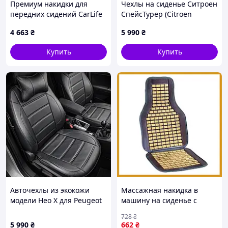
Премиум накидки для
Чехлы на сиденье Ситроен
передних сидений CarLife
СпейсТурер (Citroen
Sport, coffee 2шт
Spacetourer) НЕО Х,
4 663
₴
5 990
₴
экокожа
Купить
Купить
Авточехлы из экокожи
Массажная накидка в
модели Нео Х для Peugeot
машину на сиденье с
Rifter
бамбуковой косточкой
728
₴
Elegant, серая
5 990
₴
662
₴