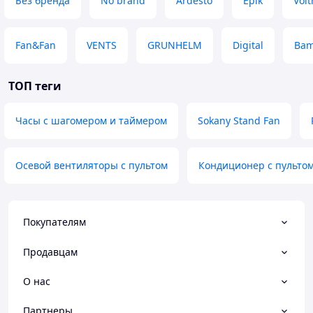
Без бренда
No brand
Ardesto
Epik
Volt
Fan&Fan
VENTS
GRUNHELM
Digital
Bam
ТОП теги
Часы с шагомером и таймером
Sokany Stand Fan
Осевой вентиляторы с пультом
Кондиционер с пультом
Покупателям
Продавцам
О нас
Партнеры