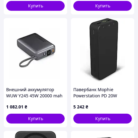
Купить
Купить
Внешний аккумулятор
Павербанк Mophie
WUW Y245 45W 20000 mah
Powerstation PD 20W
Love&Life -online-
20000mAh черный
1 082
.01
₴
5 242
₴
multimarket-
Купить
Купить