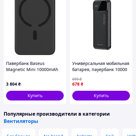
Павербанк Baseus
Универсальная мобильная
Magnetic Mini 10000mAh
батарея, пауербанк 10000
20W Black
mAh Choetech B728-CCBK
699
₴
3 804
₴
678
₴
Купить
Купить
Популярные производители
в категории
Вентиляторы