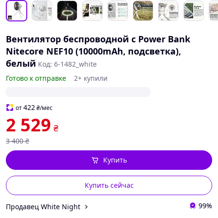
Вентилятор беспроводной с Power Bank
Nitecore NEF10 (10000mAh, подсветка),
белый
Код: 6-1482_white
Готово к отправке
2+ купили
422
от
₴
/мес
2 529
₴
3 400
₴
Купить
Купить сейчас
99%
Продавец White Night