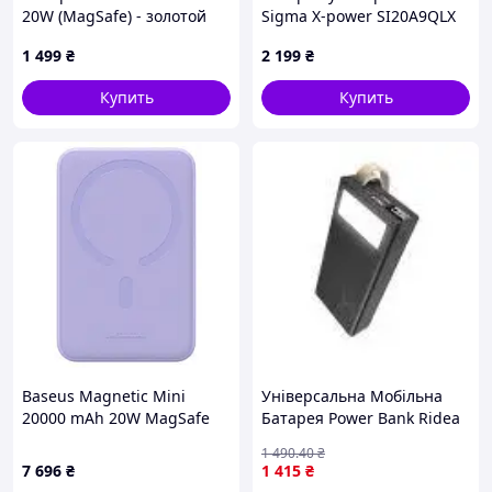
20W (MagSafe) - золотой
Sigma X-power SI20A9QLX
20000mAh, PD/100W, LED,
1 499
₴
2 199
₴
flashlight, cable 100w, black
Купить
Купить
Baseus Magnetic Mini
Універсальна Мобільна
20000 mAh 20W MagSafe
Батарея Power Bank Ridea
(Purple)
RP-D20L Phoenix20 10W
1 490
.40
₴
digital display + lamp 20000
7 696
₴
1 415
₴
mAh