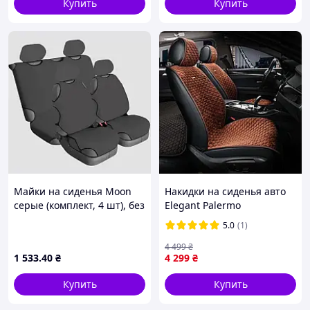
Купить
Купить
Майки на сиденья Moon
Накидки на сиденья авто
серые (комплект, 4 шт), без
Elegant Palermo
подголовниковников AVTM
Коричневые Комплект 700
5.0
(1)
CJE13510
105
4 499
₴
1 533
.40
₴
4 299
₴
Купить
Купить