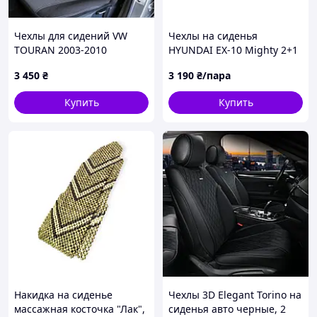
Чехлы для сидений VW
Чехлы на сиденья
TOURAN 2003-2010
HYUNDAI EX-10 Mighty 2+1
Авточехлы Фольцваген
(2018-2025) Модельные
3 450
₴
3 190
₴/пара
ТУРАН с 2003 по 2010
жаккард, чехлы в кабину
грузового авто
Купить
Купить
Накидка на сиденье
Чехлы 3D Elegant Torino на
массажная косточка "Лак",
сиденья авто черные, 2