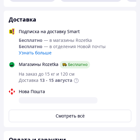
Ткань эластичная, при необходимости -
растягивается.
Применение:
Доставка
ALFA ROMEO
Подписка на доставку Smart
75, 33, 90, 145, 146, 156, 164, 166
AUDI
Бесплатно
— в магазины Rozetka
Бесплатно
— в отделения Новой почты
80, 90, 100, A2, A3, A4, B7
Узнать больше
BMW
Магазины Rozetka
Бесплатно
Seria 3-7
На заказ до 15 кг и 120 см
CHEVROLET
Доставка
13 - 15 августа
Rezzo, Tacuma
Нова Пошта
CITROEN
C3, C8, DX, BX, ZX, CX, XM, Saxo, Xsara, Xantia,
Berlingo
Смотреть всё
DAEWOO
Nexia, Espero, Lanos, Nubira, Matiz, Tacuma.
FIAT
Оплата и гарантии