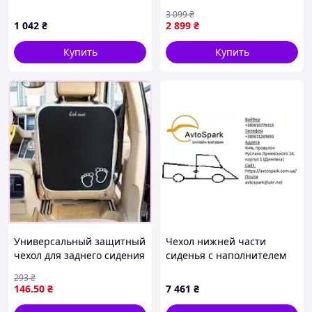
комбинированная, 2 шт
передних (EL 700 226)
3 099
₴
1 042
₴
2 899
₴
Купить
Купить
Универсальный защитный
Чехол нижней части
чехол для заднего сидения
сиденья с наполнителем
автомобиля для
CHERY 402011455AA
293
₴
сохранения чистоты и
146
.50
₴
7 461
₴
уюта