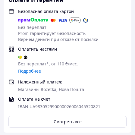
125p, Argenta, Tempra, Regatta, Tipo, Bravo,
Безопасная оплата картой
Brava, Ritmo, Punto, Siena, Palio, Marea,
Cinquecento, Seicento, Panda, Stilo
Без переплат
FORD
Prom гарантирует безопасность
Focus, Escort, Fiesta, Mondeo, Sierra, Orion,
Вернем деньги при отказе от посылки
Fiesta, Puma, Scorpio, Galaxy
Оплатить частями
HONDA
Civic, Accord, Prelude, CR-X, FR-V, Jazz, Quintet/
Без переплат*, от 110 ₴/мес.
HYUNDAI
Подробнее
Accent, Lantra, Sonata, Atos.
Наложенный платеж
JEEP
Магазины Rozetka, Нова Пошта
Grand Cherokee, Wrangler, Cherokee
Оплата на счет
KIA
IBAN UA983052990000026006045520821
Shuma, Pride, Sephia, Sorento, Sportage,
Rio, Carnival.
Смотреть всё
LADA