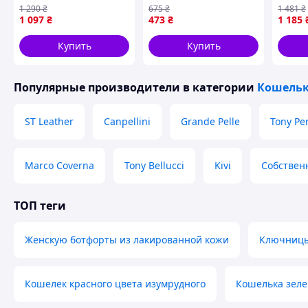
коже без застежки
экокожи лаковый KIVI
11522
1 290
₴
675
₴
1 481
₴
GRANDE PELLE 11311
19028 Синий
2026
1 097
₴
473
₴
1 185
Черное 11,5х9х0,7 D3-
2026
Купить
Купить
Популярные производители
в категории
Кошельк
ST Leather
Canpellini
Grande Pelle
Tony Per
Marco Coverna
Tony Bellucci
Kivi
Собствен
ТОП теги
Женскую ботфорты из лакированной кожи
Ключницы 
Кошелек красного цвета изумрудного
Кошелька зеле