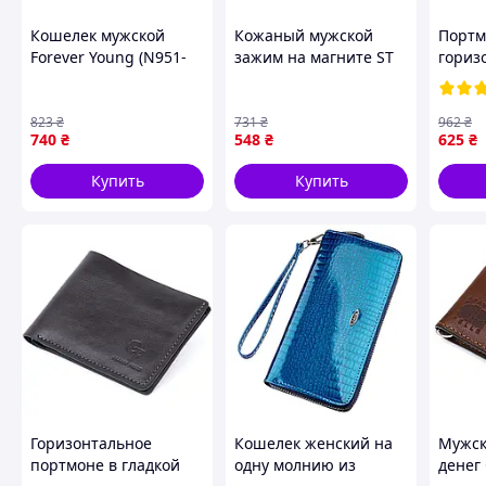
Кошелек мужской
Кожаный мужской
Портм
Forever Young (N951-
зажим на магните ST
гориз
VTP NAVY) D2-2026
Leather 18937 Черный
мужск
16217
823
₴
731
₴
962
₴
740
₴
548
₴
625
₴
Купить
Купить
Горизонтальное
Кошелек женский на
Мужск
портмоне в гладкой
одну молнию из
денег