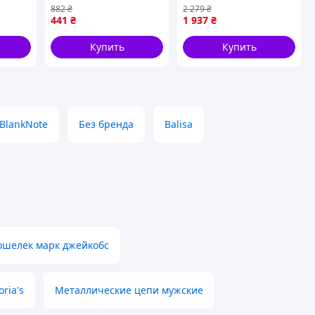
е,
хранения карт
11206 Черное D1-2026
882
₴
2 279
₴
мажник
наличных и
441
₴
1 937
₴
ля
документов
арт.CY3025-2
Купить
Купить
BlankNote
Без бренда
Balisa
ошелек марк джейкобс
ria's
Металлические цепи мужские