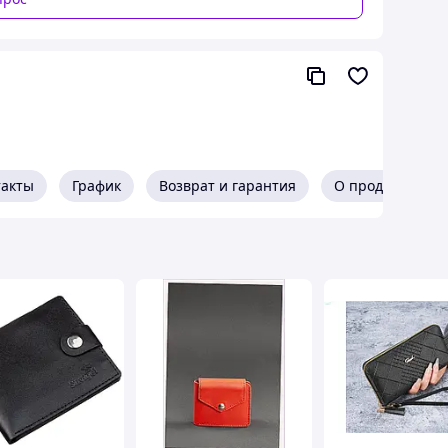
такты
График
Возврат и гарантия
О продавце