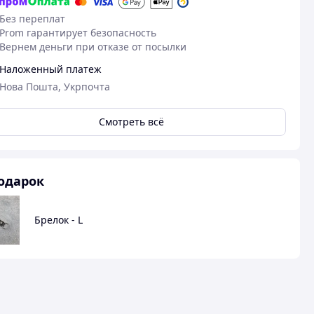
Без переплат
Prom гарантирует безопасность
Вернем деньги при отказе от посылки
Наложенный платеж
Нова Пошта, Укрпочта
Смотреть всё
одарок
26.03.2026
21
Брелок - L
Ганна Х.
Марина М.
Куплено на Prom.ua
Куплено на Pr
Гарна якість і швидка відправка ,
Все чудово. 
дякую 🙂
сподобалось