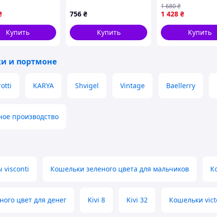
 Коричневый D3-
40-01 Черный
винтажном стил
1 680
₴
8034P7A81M
коричневый бу
₴
756
₴
1 428
₴
в карман брюк д
кредитных карт
Купить
Купить
Купить
и и портмоне
otti
KARYA
Shvigel
Vintage
Baellerry
ное производство
visconti
Кошельки зеленого цвета для мальчиков
К
ного цвет для денег
Kivi 8
Kivi 32
Кошельки victo