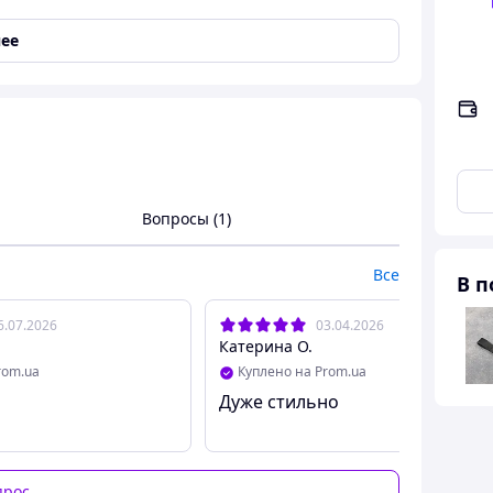
ее
ельские права или Ваши фото)
ть на еще 3 дополнительных отдела для карт )
Вопросы (1)
Все
В п
6.07.2026
03.04.2026
Катерина О.
rom.ua
Куплено на Prom.ua
Дуже стильно
прос