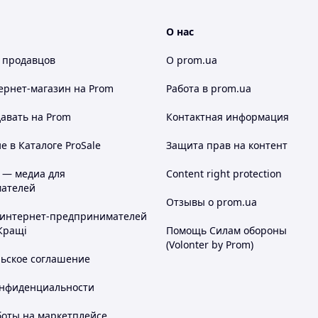
О нас
 продавцов
О prom.ua
ернет-магазин
на Prom
Работа в prom.ua
авать на Prom
Контактная информация
 в Каталоге ProSale
Защита прав на контент
 — медиа для
Content right protection
ателей
Отзывы о prom.ua
 интернет-предпринимателей
Кращі
Помощь Силам обороны
(Volonter by Prom)
льское соглашение
онфиденциальности
боты на маркетплейсе