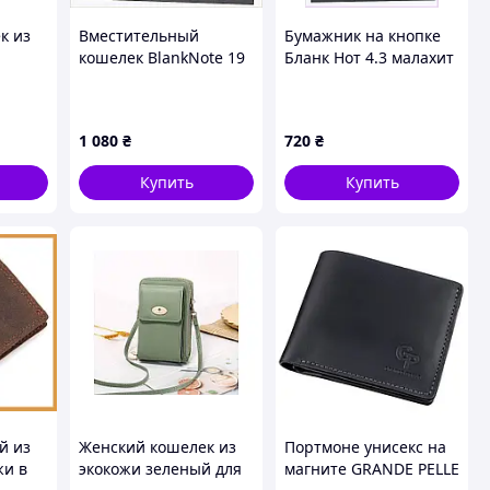
к из
Вместительный
Бумажник на кнопке
кошелек BlankNote 19
Бланк Нот 4.3 малахит
на 10 см, CB391B430
7K7T83M55
рт с
ми
1 080
₴
720
₴
Купить
Купить
й из
Женский кошелек из
Портмоне унисекс на
жи в
экокожи зеленый для
магните GRANDE PELLE