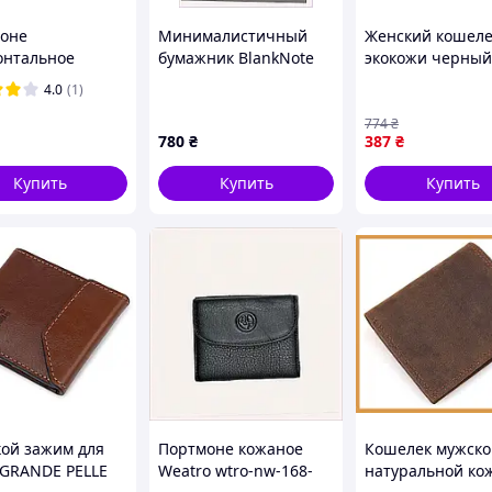
оне
Минималистичный
Женский кошеле
онтальное
бумажник BlankNote
экокожи черный
ое SHVIGEL
Coral унисекс
средний для
4.0
(1)
 Черное D1-2025
HA7A78275
документов и ка
ортопедически
774
₴
780
₴
387
₴
свойствами
Купить
Купить
Купить
ой зажим для
Портмоне кожаное
Кошелек мужско
 GRANDE PELLE
Weatro wtro-nw-168-
натуральной ко