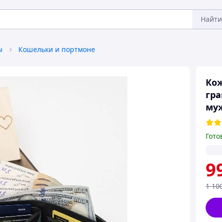
Найти
ы
Кошельки и портмоне
Ко
гра
му
Гото
9
1 10