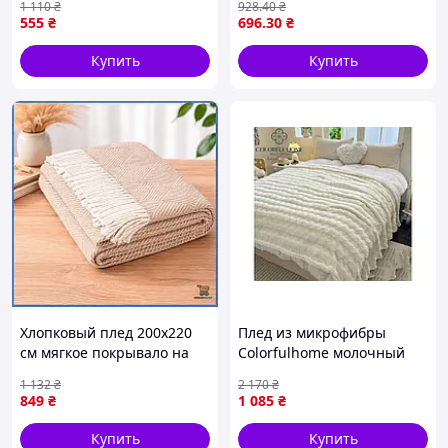
1 110
₴
928
.40
₴
7016-1-8
наполнителем из
555
₴
696
.30
₴
синтепона для спальни
шоп1
Купить
Купить
Хлопковый плед 200х220
Плед из микрофибры
см мягкое покрывало на
Colorfulhome молочный
кровать легкая накидка
для спальни и гостиной
1 132
₴
2 170
₴
для дивана и кресла шоп1
мягкий и теплый 200х220
849
₴
1 085
₴
см
Купить
Купить