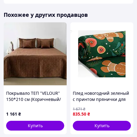
Похожее у других продавцов
Покрывало ТЕП "VELOUR"
Плед новогодний зеленый
150*210 см (Коричневый/
с принтом прянички для
Мозаика)
уюта и декора в доме
1 671
₴
1 161
₴
835
.50
₴
Купить
Купить