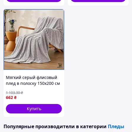
Мягкий серый флисовый
плед в полоску 150х200 см
из велсофта теплый
1 103
.30
₴
текстиль для дома спальни
662
₴
гостиной шоп1
Купить
Популярные производители
в категории
Пледы