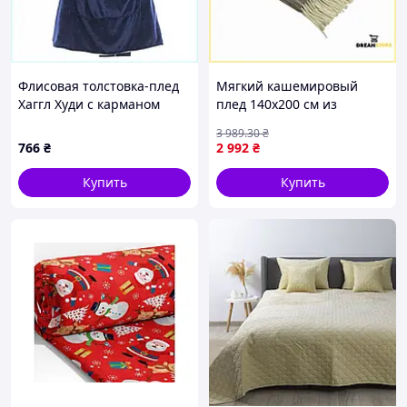
Флисовая толстовка-плед
Мягкий кашемировый
Хаггл Худи с карманом
плед 140х200 см из
кенгуру, T8P553927
натуральной шерсти
3 989
.30
₴
мериноса и кашемира для
766
₴
2 992
₴
домашнего уюта стор1
Купить
Купить