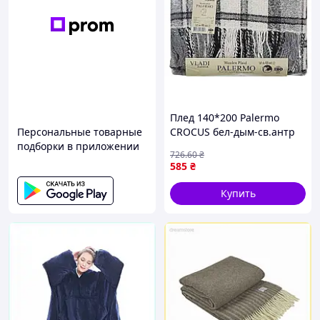
Плед 140*200 Palermo
Персональные товарные
CROCUS бел-дым-св.антр
подборки в приложении
ТМ VLADI
726
.60
₴
585
₴
Купить