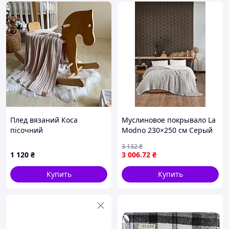
Плед вязаний Коса
Муслиновое покрывало La
пісочний
Modno 230×250 см Серый
Муслин (100% хлопок), для
3 132
₴
спальни и домашнего
1 120
₴
3 006
.72
₴
уюта
Купить
Купить