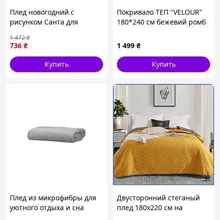
Плед новогодний с
Покривало ТЕП "VELOUR"
рисунком Санта для
180*240 см бежевий ромб
уютного отдыха и подарка
круглий
1 472
₴
в красном цвете ТМ LELIT
736
₴
1 499
₴
Купить
Купить
Плед из микрофибры для
Двусторонний стеганый
уютного отдыха и сна
плед 180х220 см на
серый ТМ SOLAFA арт
кровать или диван с