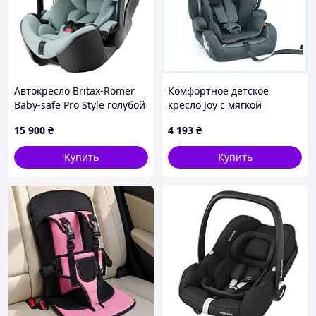
Автокресло Britax-Romer
Комфортное детское
Baby-safe Pro Style голубой
кресло Joy с мягкой
(2000040842)
вкладкой серое
15 900
₴
4 193
₴
C90X040H55
Купить
Купить