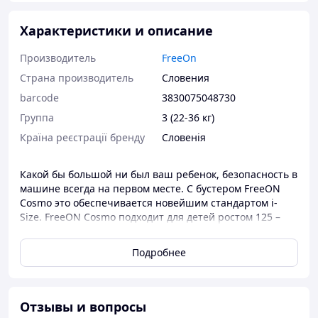
Характеристики и описание
Производитель
FreeOn
Страна производитель
Словения
barcode
3830075048730
Группа
3 (22-36 кг)
Країна реєстрації бренду
Словенія
Какой бы большой ни был ваш ребенок, безопасность в
машине всегда на первом месте. С бустером FreeON
Cosmo это обеспечивается новейшим стандартом i-
Size. FreeON Cosmo подходит для детей ростом 125 –
150 см или 25 – 36 кг, которые уже умеют с интересом
смотреть в окно и следить за происходящим. Сиденье
Подробнее
полностью разработано в соответствии с этими
требованиями, включая поднятую спинку и
дополнительные подлокотники.
Отзывы и вопросы
i-Size = более высокий уровень безопасности