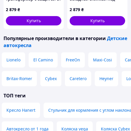
боковых ударов,
сиденье авто, M8951C49C2
2 879
₴
2 879
₴
X2T6073C77
Купить
Купить
Популярные производители
в категории
Детские
автокресла
Lionelo
El Camino
FreeOn
Maxi-Cosi
Car
Britax-Romer
Cybex
Caretero
Heyner
Lo
ТОП теги
Кресло Hanert
Стульчик для кормления с углом наклон
Автокресло от 1 года
Коляска vega
Коляска Cybex 