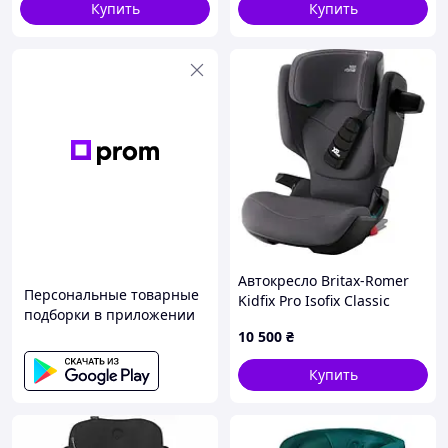
Купить
Купить
Автокресло Britax-Romer
Персональные товарные
Kidfix Pro Isofix Classic
подборки в приложении
серый (2000040455)
10 500
₴
Купить