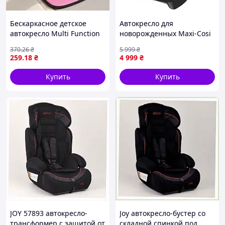
Бескаркасное детское
Автокресло для
автокресло Multi Function
новорожденных Maxi-Cosi
Car Cushion, Розовое/
CitiFix i-Size Black группа
370
.26
₴
5 999
₴
Кресло автомобильное
0+ (0-12 кг)
259
.18
₴
4 999
₴
Купить
Купить
JOY 57893 автокресло-
Joy автокресло-бустер со
трансформер с защитой от
складной спинкой под