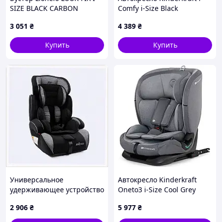
SIZE BLACK CARBON
Comfy i-Size Black
(KCICOM00BLK0000)
3 051
₴
4 389
₴
Купить
Купить
Универсальное
Автокресло Kinderkraft
удерживающее устройство
Oneto3 i-Size Cool Grey
JOY 794 1-12 лет,
(KCONE300GRY0000)
2 906
₴
5 977
₴
8951C4C94