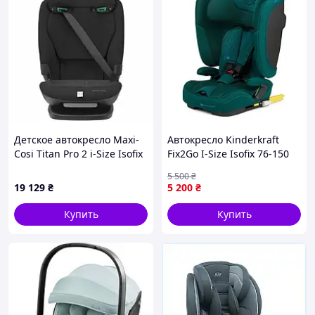
Детское автокресло Maxi-
Автокресло Kinderkraft
Cosi Titan Pro 2 i-Size Isofix
Fix2Go I-Size Isofix 76-150
Black (8618671111)
см Green
5 500
₴
19 129
₴
5 200
₴
Купить
Купить