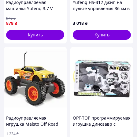
Радиоуправляемая
Yufeng HS-312 джип на
машинка Yufeng 3.7 V
пульте управления 36 км в
Camouflage (126006)
час 89MC50600B
976
₴
878
₴
3 018
₴
Купить
Купить
Радиоуправляемая
OPT-TOP программируемая
игрушка Maisto Off Road
игрушка динозавр с
Go Желтый (81762 yellow)
пультом в комплекте,
1 234
₴
— Гарантия
85458X3T2