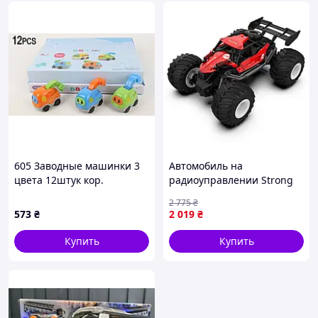
605 Заводные машинки 3
Автомобиль на
цвета 12штук кор.
радиоуправлении Strong
Power KS Drive SL8423ARH
2 775
₴
световые и звуковые
573
₴
2 019
₴
эффекты Seli Автомобіль
на радіокеруванні Strong
Купить
Купить