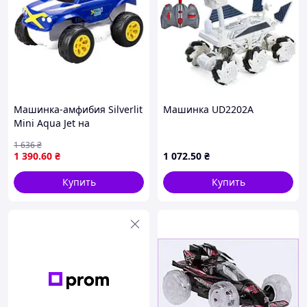
Машинка-амфибия Silverlit
Машинка UD2202A
Mini Aqua Jet на
радиоуправлении 1:18
1 636
₴
(20252)
1 390
.60
₴
1 072
.50
₴
Купить
Купить