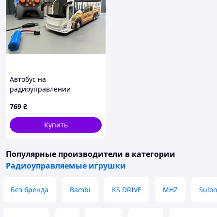
Автобус на
радиоуправлении
подсветки звук 30 см 1:24
769
₴
Белый (295-3)
Купить
Популярные производители
в категории
Радиоуправляемые игрушки
Без бренда
Bambi
KS DRIVE
MHZ
Sulon