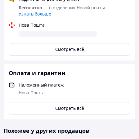
вращение
на 360 градусов
Бесплатно
— в отделения Новой почты
режим "
Демонстрация
"!
Узнать больше
Нова Пошта
Смотреть всё
Оплата и гарантии
Наложенный платеж
Нова Пошта
Смотреть всё
Особенности:
Похожее у других продавцов
машина
работает от
аккумуляторной
батареи
3,7 V (входит в комплект);