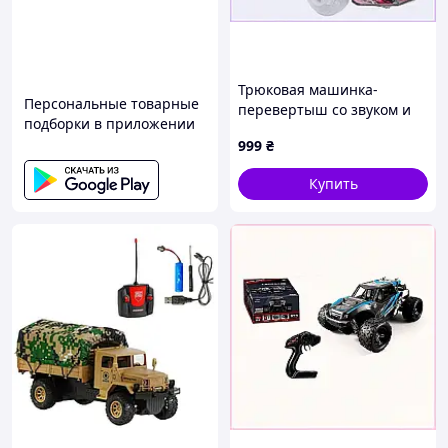
Трюковая машинка-
Персональные товарные
перевертыш со звуком и
подборки в приложении
яркими наклейками,
999
₴
87HE23T526
Купить