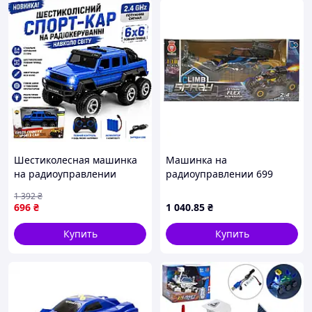
управление
: вперед/назад, влево/вправо, в
стороны, вращение на 360 градусов;
роликовые
колеса;
подсветка;
оснащен
парогенератором
;
режим "
Демонстрация
";
пульт
управления 27 Mhz работает от
2-х
батареек типа "АА" (в комплект не входят).
Комплектация:
Танк YL-84;
Шестиколесная машинка
Машинка на
пульт управления;
на радиоуправлении
радиоуправлении 699
аккумулятор 600мАн;
Huada Toys Полиция 2.4
аккумулятор 3,7 v Вид 6
USB кабель для подзарядки;
1 392
₴
ГГц, детский полицейский
отвертка;
696
₴
1 040
.85
₴
джип на аккумуляторе |
емкость для воды;
APEX
фирменная упаковка
Купить
Купить
Цвет изделия может отличаться от
предоставленного на фото!