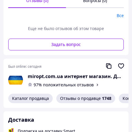
Отзывы (0)
Вопросы (0)
Все
Еще не было отзывов об этом товаре
Размер машинки-танка: 21х16х9 см.
Задать вопрос
Футуристическая
модель танка
, которая работает от
аккумулятора
и имеет множество интересных
эффектов
:
Был online:
сегодня
световое
и
звуковое
сопровождение
miropt.com.ua интернет магазин. Доставка по Украине 1-2 дня
движения,
парогенератор
, который делает игру более
97% положительных отзывов
эффектной
мощные роликовые
колеса
, способные
Каталог продавца
Отзывы о продавце
1748
Кон
преодолеть любые препятствия.
Удобный
пульт
радиоуправления открывает
пространство возможностей игрушки:
Доставка
движение
вперед и назад,
повороты
влево/вправо, в стороны,
Подписка на доставку Smart