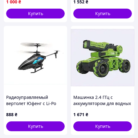
1 000
₴
1 552
₴
Купить
Купить
Радиоуправляемый
Машинка 2.4 ГГц с
вертолет Юфенг с Li-Po
аккумулятором для водных
аккумулятором 89E86E18K9
сражений, 8K80K5130X
888
₴
1 671
₴
Купить
Купить