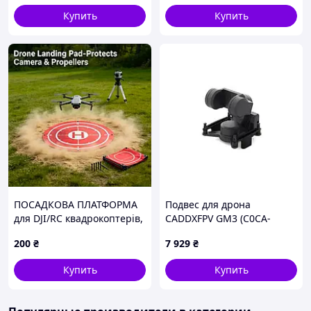
Купить
Купить
ПОСАДКОВА ПЛАТФОРМА
Подвес для дрона
для DJI/RC квадрокоптерів,
CADDXFPV GM3 (C0CA-
складні посадочні
GM300)
200
₴
7 929
₴
майданчики для дронів
Купить
Купить