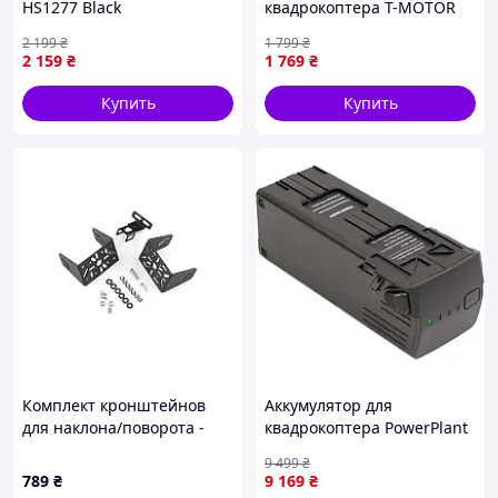
HS1277 Black
квадрокоптера T-MOTOR
AS2317-1250KV
2 199
₴
1 799
₴
2 159
₴
1 769
₴
Купить
Купить
Комплект кронштейнов
Аккумулятор для
для наклона/поворота -
квадрокоптера PowerPlant
комплект кронштейнов
DJI Mavic 3 5000mah
9 499
₴
для микросервопривода
(CB971213)
789
₴
9 169
₴