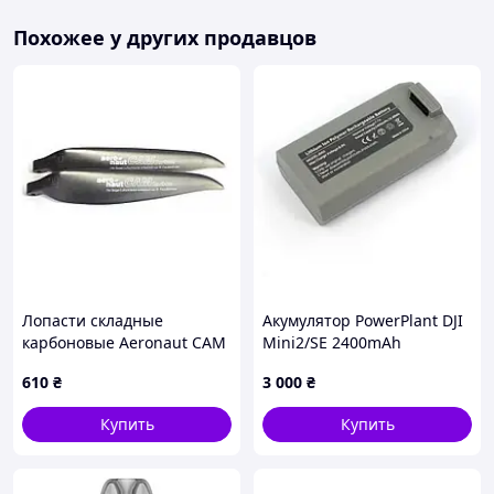
Быстрое подключение: ускоренный поиск
спутников для уменьшения времени ожидания.
Похожее у других продавцов
Встроенный компас QMC5883L обеспечивает
корректную ориентацию в пространстве.
Удобное подключение: 6-контактный разъем
упрощает монтаж и не требует пайки.
Работает в широком температурном диапазоне
от -40°C до +85°C.
Световая индикация:
LED индикатор мигает желтым, когда фиксируется GPS.
Комплектация:
1 × GM10 PRO V3 GPS с компасом
1 × кабель 150 мм
1 × медная фольга
Лопасти складные
Акумулятор PowerPlant DJI
карбоновые Aeronaut CAM
Mini2/SE 2400mAh
Carbon 11x10 (723443)
610
₴
3 000
₴
Купить
Купить