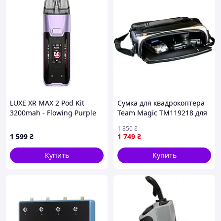
LUXE XR MAX 2 Pod Kit
Сумка для квадрокоптера
3200mah - Flowing Purple
Team Magic TM119218 для
автомоделей 1/18
1 850
₴
1 599
₴
1 749
₴
Купить
Купить