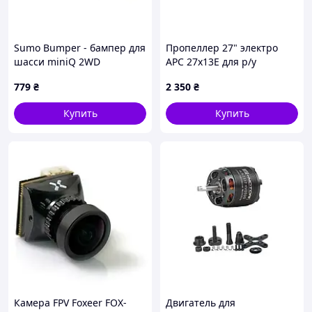
Sumo Bumper - бампер для
Пропеллер 27" электро
шасси miniQ 2WD
APC 27x13E для р/у
самолетов (1 шт CCW)
779
₴
2 350
₴
Купить
Купить
Камера FPV Foxeer FOX-
Двигатель для