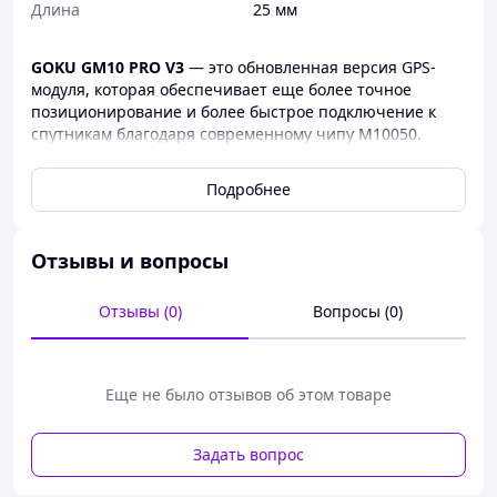
Длина
25 мм
GOKU GM10 PRO V3
— это обновленная версия GPS-
модуля, которая обеспечивает еще более точное
позиционирование и более быстрое подключение к
спутникам благодаря современному чипу M10050.
Благодаря поддержке GPS, GLONASS, Galileo, BeiDou,
QZSS и SBAS, модуль обеспечивает стабильную связь
Подробнее
даже в сложных условиях.
Устройство имеет компактный размер и малый вес, что
позволяет интегрировать его в дроны разных
Отзывы и вопросы
категорий без влияния на их производительность.
Встроенный электронный компас QMC5883L упрощает
Отзывы (0)
Вопросы (0)
ориентацию в пространстве, что особенно полезно для
FPV-пилотов и автономных дронов.
Основные преимущества:
Еще не было отзывов об этом товаре
Высокая точность: модуль поддерживает
одновременную работу с несколькими
Задать вопрос
спутниковыми системами GPS, ГЛОНАСС, Galileo,
BeiDou, QZSS и SBAS.