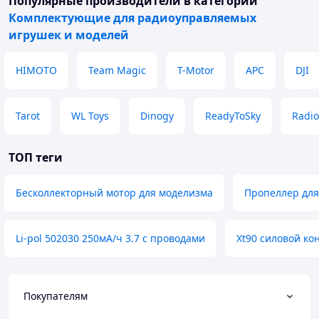
Популярные производители
в категории
Комплектующие для радиоуправляемых
игрушек и моделей
HIMOTO
Team Magic
T-Motor
APC
DJI
Tarot
WL Toys
Dinogy
ReadyToSky
Radi
ТОП теги
Бесколлекторный мотор для моделизма
Пропеллер для
Li-pol 502030 250мА/ч 3.7 с проводами
Xt90 силовой ко
Покупателям