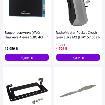
Видеоприемник (VRX)
RadioMaster Pocket Crush
Hawkeye 4 eyes 5.8G 4CH in
grey ELRS M2 (HP0157.0091-
1 HDMI AV output box
GRY)
4 799
₴
(H4E4)
12 059
₴
4 709
₴
Купить
Купить