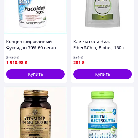
Концентрированный
Клетчатка и Чиа,
Фукоидан 70% 60 веган
Fiber&Chia, Biotus, 150 г
капсул, 15K3556X8
2 730
₴
331
₴
1 910
.98
₴
281
₴
Купить
Купить