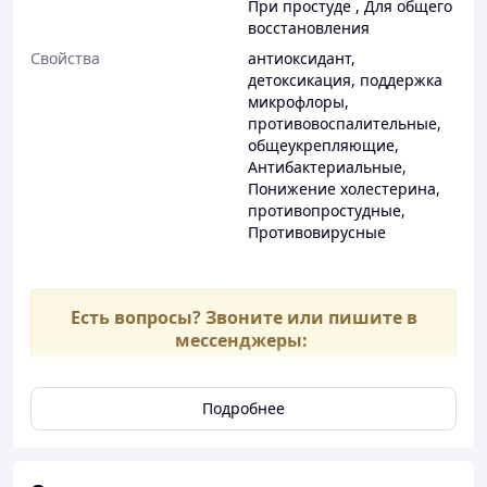
При простуде
,
Для общего
восстановления
Свойства
антиоксидант
,
детоксикация
,
поддержка
микрофлоры
,
противовоспалительные
,
общеукрепляющие
,
Антибактериальные
,
Понижение холестерина
,
противопростудные
,
Противовирусные
Есть вопросы? Звоните или пишите в
мессенджеры:
+38(067)7071700
Подробнее
ВИТАМИНКА
http://vitaminka-iherb.prom.ua/
:::