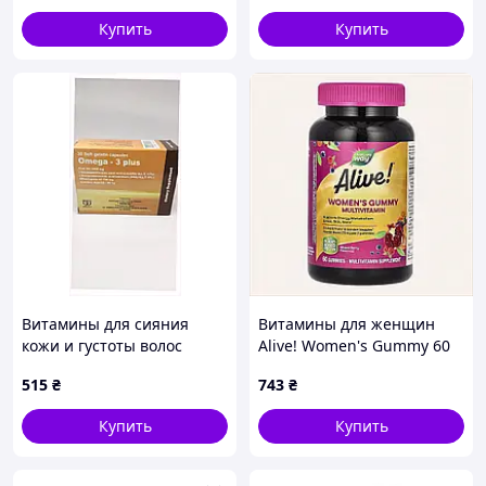
Купить
Купить
Витамины для сияния
Витамины для женщин
кожи и густоты волос
Alive! Women's Gummy 60
Omega 3 Plus 1000mg,
жевательных таблеток,
515
₴
743
₴
6BM465256
E8M963386
Купить
Купить