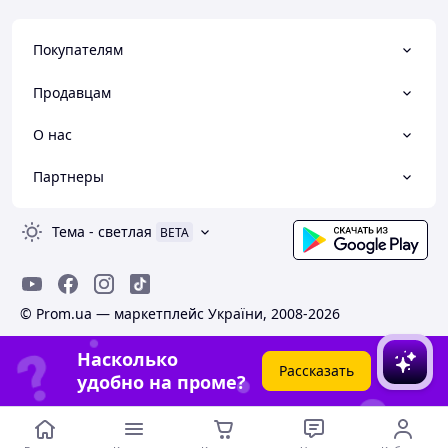
Покупателям
Продавцам
О нас
Партнеры
Тема
-
светлая
BETA
© Prom.ua — маркетплейс України, 2008-2026
Насколько
Рассказать
удобно на проме?