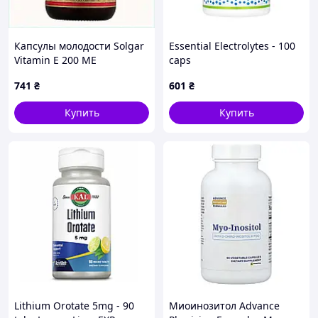
Капсулы молодости Solgar
Essential Electrolytes - 100
Vitamin E 200 МЕ
caps
антиоксидант BM2337552
741
₴
601
₴
Купить
Купить
Lithium Orotate 5mg - 90
Миоинозитол Advance