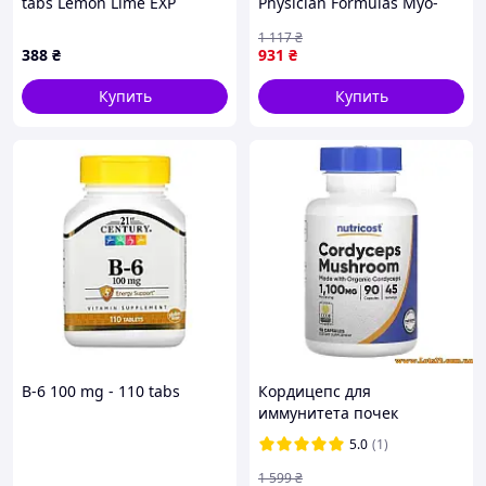
tabs Lemon Lime EXP
Physician Formulas Myo-
Inositol 90 Vegetable
1 117
₴
Capsules
388
₴
931
₴
Купить
Купить
B-6 100 mg - 110 tabs
Кордицепс для
иммунитета почек
похудения женщин
5.0
(1)
потенции мужчин от
герпеса папиллом рака
1 599
₴