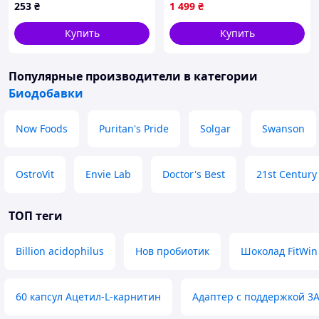
253
₴
1 499
₴
онкологии Cordyceps
Купить
Купить
Популярные производители
в категории
Биодобавки
Now Foods
Puritan's Pride
Solgar
Swanson
OstroVit
Envie Lab
Doctor's Best
21st Century
ТОП теги
Billion acidophilus
Нов пробиотик
Шоколад FitWin
60 капсул Ацетил-L-карнитин
Адаптер с поддержкой 3