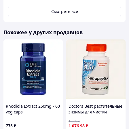
Экономьте на доставке - смотрите и другие наши
Смотреть всё
объявления! Много товаров для здоровья и
красоты с iHerb в наличии и под заказ!
Похожее у других продавцов
ВИТАМИНКА
http://vitaminka-iherb.prom.ua/
Rhodiola Extract 250mg - 60
Doctors Best растительные
veg caps
энзимы для чистки
организма, M153C5243K
1 539
₴
775
₴
1 076
.98
₴