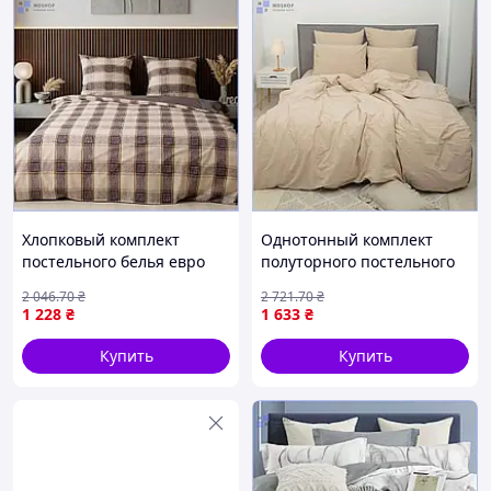
Хлопковый комплект
Однотонный комплект
постельного белья евро
полуторного постельного
ранфорс в клетку набор
белья из вареного хлопка
2 046
.70
₴
2 721
.70
₴
для спальни размером
песочного цвета размер
1 228
₴
1 633
₴
200х220 см МШоп1
143х210 МШоп1
Купить
Купить