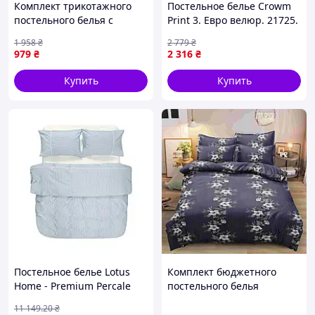
Комплект трикотажного
Постельное белье Crowm
постельного белья с
Print 3. Евро велюр. 21725.
простыней на резинке
Размер 200х230 см. Бренд
1 958
₴
2 779
₴
160х200 см и наволочками
Crowm. Мягкость и
979
₴
2 316
₴
цветы 004-105-16-48-3-5
изысканный дизайн.
Купить
Купить
Постельное белье Lotus
Комплект бюджетного
Home - Premium Percale
постельного белья
Stripe голубой евро
полуторный 150х210см,
11 149
.20
₴
Бязь (32615) вариант 01