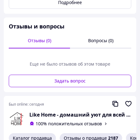
Подробнее
Простынь на резинке: 160x200+25 см - 1 шт
Наволочка: 50x70 см - 2 шт
Упаковка: фирменная ПВХ
Отзывы и вопросы
Отзывы (0)
Вопросы (0)
Еще не было отзывов об этом товаре
Задать вопрос
Был online:
сегодня
Like Home - домашний уют для всей семьи. Будьте как дома 🤗
100% положительных отзывов
Каталог продавца
Отзывы о продавце
2187
Кон