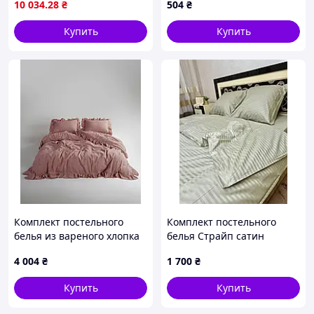
10 034
.28
₴
504
₴
Купить
Купить
Комплект постельного
Комплект постельного
белья из вареного хлопка
белья Страйп сатин
полуторный размер
Оливка
4 004
₴
1 700
₴
Limasso Exclusive Old Rose
Купить
Купить