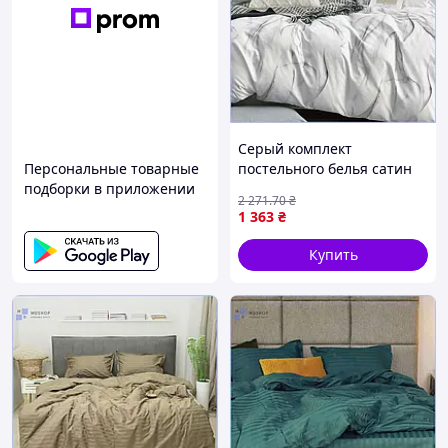
Серый комплект
Персональные товарные
постельного белья сатин
подборки в приложении
твил 150х220 см
2 271
.70
₴
полуторный набор для
1 363
₴
спальни 143x210 см
МШоп1
Купить