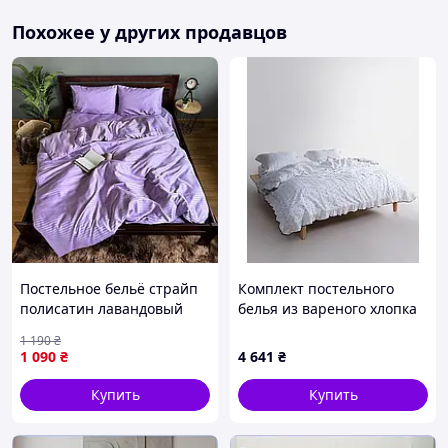
Похожее у других продавцов
Постельное бельё страйп
Комплект постельного
полисатин лавандовый
белья из вареного хлопка
комплект
полуторный размер
1 190
₴
(полуторный,двуспальный,евро,семейный)
Limasso Exclusive Pas a Pas
1 090
₴
4 641
₴
Snow White
Купить
Купить