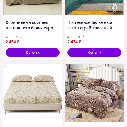
Коричневый комплект
Постельное белье евро
постельного белья евро
сатин страйп зеленый
размера из страйп сатина
комплект с
4 056
.70
₴
4 056
.70
₴
в полоску на молнии
пододеяльником 200х220 и
2 434
₴
2 434
₴
МШоп1
простыней 220х240
МШоп1
Купить
Купить