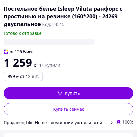
Постельное белье Isleep Viluta ранфорс с
простынью на резинке (160*200) - 24269
двуспальное
Код: 24515
Готово к отправке
126
от
₴
/мес
1 259
₴
1+ купили
999
₴
от 12 шт.
Купить
Купить сейчас
100%
Продавец Like Home - домашний уют для всей семьи. Будьте как дома 🤗