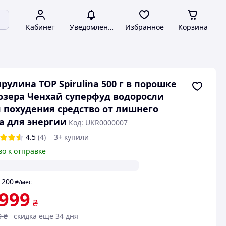
Кабинет
Уведомления
Избранное
Корзина
рулина TOP Spirulina 500 г в порошке
озера Ченхай суперфуд водоросли
 похудения средство от лишнего
а для энергии
Код: UKR0000007
4.5
(4)
3+ купили
во к отправке
200
т
₴
/мес
 999
₴
0
₴
скидка еще 34 дня