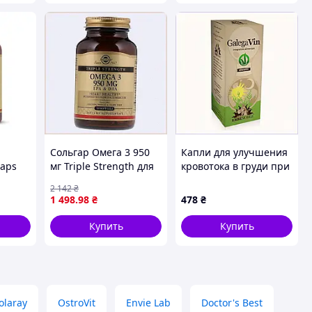
Сольгар Омега 3 950
Капли для улучшения
caps
мг Triple Strength для
кровотока в груди при
кожи и сердца
кормлении, P18A26858
2 142
₴
P8908E187
1 498
.98
₴
478
₴
Купить
Купить
olaray
OstroVit
Envie Lab
Doctor's Best