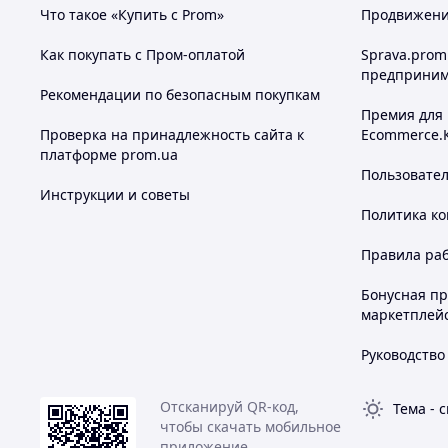
Что такое «Купить с Prom»
Продвижение
Как покупать с Пром-оплатой
Sprava.prom
предприним
Рекомендации по безопасным покупкам
Премия для
Проверка на принадлежность сайта к
Ecommerce.
платформе prom.ua
Пользовате
Инструкции и советы
Политика к
Правила ра
Бонусная п
маркетплей
Руководство
Отсканируй QR-код,
Тема
-
с
чтобы скачать мобильное
приложение