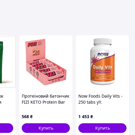
ок
Протеїновий батончик
Now Foods Daily Vits -
я
FIZI KETO Protein Bar
250 tabs yY.
,
10x45г полуниця-
мигдаль
568
₴
1 453
₴
низьковуглеводний
перекус для енергії та
Купить
Купить
контролю ваги