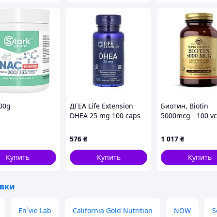
и: нормализует вес, работу ЖКТ, и налаживает
обитания и не содержит остатки агрохимии.
иями
м препятствует распространению
00g
ДГЕА Life Extension
Биотин, Biotin
DHEA 25 mg 100 caps
5000mcg - 100 v
576
₴
1 017
₴
Купить
Купить
Купить
вки
En`vie Lab
California Gold Nutrition
NOW
S