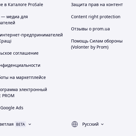
 в Каталоге ProSale
Защита прав на контент
 — медиа для
Content right protection
ателей
Отзывы о prom.ua
 интернет-предпринимателей
Кращі
Помощь Силам обороны
(Volonter by Prom)
льское соглашение
онфиденциальности
боты на маркетплейсе
рограмма электронный
с PROM
 Google Ads
ветлая
Русский
BETA