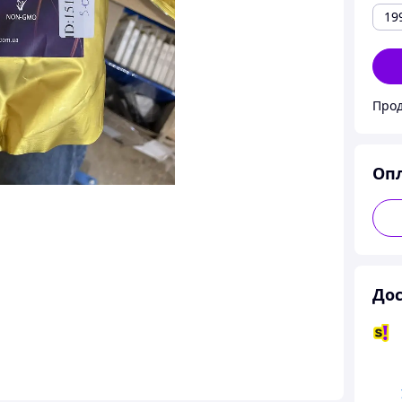
19
Прод
Оп
Дос