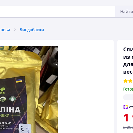
Найти
ровья
Биодобавки
Спи
из 
для
вес
Гото
о
1
2 20