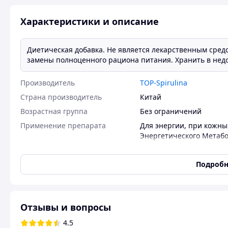
Характеристики и описание
Диетическая добавка. Не является лекарственным средс
замены полноценного рациона питания. Хранить в недо
Производитель
TOP-Spirulina
Страна производитель
Китай
Возрастная группа
Без ограничений
Применение препарата
Для энергии
,
при кожны
Энергетического Метаб
для сердца и сосудов
,
дл
ЖКТ
,
для щитовидной ж
Подробн
волос и ногтей
,
при пох
диабете
,
при аллергии
,
аллергии
,
Для микрофл
организма
,
Для опорно-
Отзывы и вопросы
активного долголетия
,
Д
метаболизма
,
Для общег
4.5