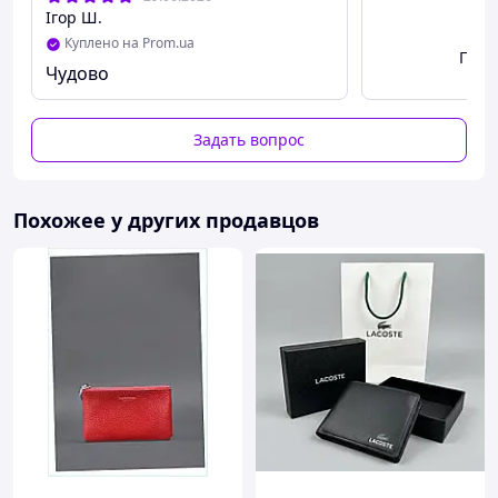
Ігор Ш.
Куплено на Prom.ua
Посм
Чудово
Задать вопрос
Похожее у других продавцов