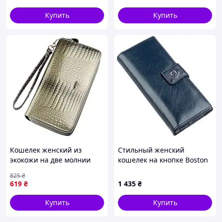
Чоловіка Baellery
Купить
Купить
Кошелек женский из
Стильный женский
экокожи на две молнии
кошелек на кнопке Boston
лаковый KIVI Хамелеон
18844 Серо-голубой
825
₴
19024 Серый
619
₴
1 435
₴
Купить
Купить