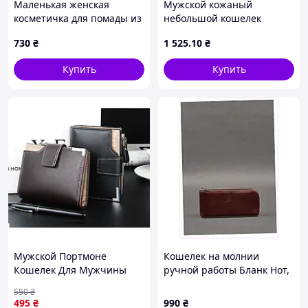
Маленькая женская
Мужской кожаный
косметичка для помады из
небольшой кошелек
кожи флотар E8321764X
Lacoste (1722-1) MDR
730
₴
1 525
.10
₴
Купить
Купить
Мужской Портмоне
Кошелек на молнии
Кошелек Для Мужчины
ручной работы Бланк Нот,
Baellery Seli Чоловіче
8A1KH32970
550
₴
Портмоне Гаманець Для
495
₴
990
₴