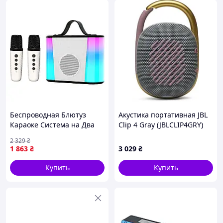
Беспроводная Блютуз
Акустика портативная JBL
Караоке Система на Два
Clip 4 Gray (JBLCLIP4GRY)
Микрофона V6 +
2 329
₴
Переносная Портативная
1 863
₴
3 029
₴
Колонка с Функцией
Смены Голоса Белая (KTV
Купить
Купить
V6_ML)