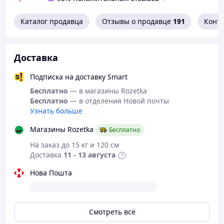
Каталог продавца
Отзывы о продавце
191
Конт
Доставка
Подписка на доставку Smart
Колонка создана для активной жизни: встроенная в
Бесплатно
— в магазины Rozetka
корпус ручка позволяет легко брать ее с собой, а
Бесплатно
— в отделения Новой почты
защита стандарта IPX6 гарантирует, что внезапный
Узнать больше
дождь или брызги у бассейна не испортят вечеринку.
Более того, благодаря мощному аккумулятору на 8800
Магазины Rozetka
Бесплатно
мАч, Hopestar A50 может работать как PowerBank,
заряжая ваш смартфон прямо во время
На заказ до 15 кг и 120 см
воспроизведения музыки.
Доставка
11 - 13 августа
Нова Пошта
Смотреть всё