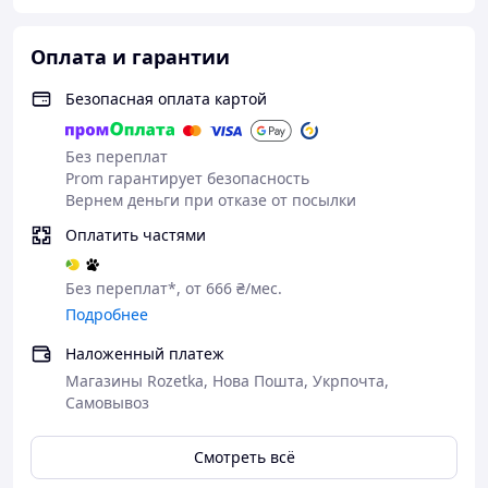
Оплата и гарантии
Безопасная оплата картой
Без переплат
Prom гарантирует безопасность
Вернем деньги при отказе от посылки
Оплатить частями
Без переплат*, от 666 ₴/мес.
Подробнее
Основные преимущества
🔥 Мощный стереозвук 80 Вт:
четкие высокие
Наложенный платеж
частоты и густой бас для любого жанра музыки.
Магазины Rozetka, Нова Пошта, Укрпочта,
Самовывоз
🔋 Функция PowerBank:
не дайте вашему
смартфону разрядиться — заряжайте гаджеты
прямо от колонки.
Смотреть всё
🔗 Технология Connect+:
Объединяйте