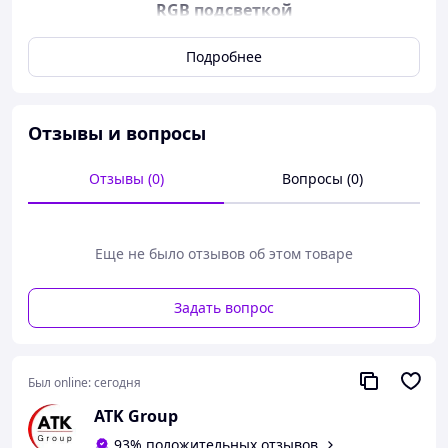
RGB подсветкой
Hopestar A60 Party -
это идеальное сочетание
Подробнее
мобильности и взрывного звука. Благодаря суммарной
мощности 80 Вт и системе из двух активных динамиков
и двух пассивных басовых радиаторов, эта колонка
издает глубокий, объемный звук, который обычно
Отзывы и вопросы
ожидаешь от гораздо более крупных систем. Функция
Bass Boost позволяет одним нажатием усилить низкие
Отзывы (0)
Вопросы (0)
частоты, делая каждый бит ощутимым физически.
Еще не было отзывов об этом товаре
Задать вопрос
Был online:
сегодня
ATK Group
93% положительных отзывов