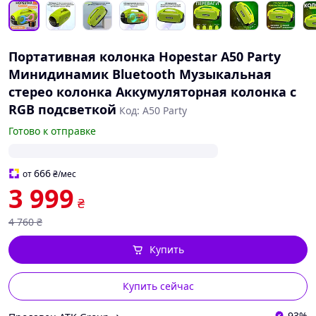
Портативная колонка Hopestar A50 Party
Минидинамик Bluetooth Музыкальная
стерео колонка Аккумуляторная колонка с
RGB подсветкой
Код: A50 Party
Готово к отправке
666
от
₴
/мес
3 999
₴
4 760
₴
Купить
Купить сейчас
93%