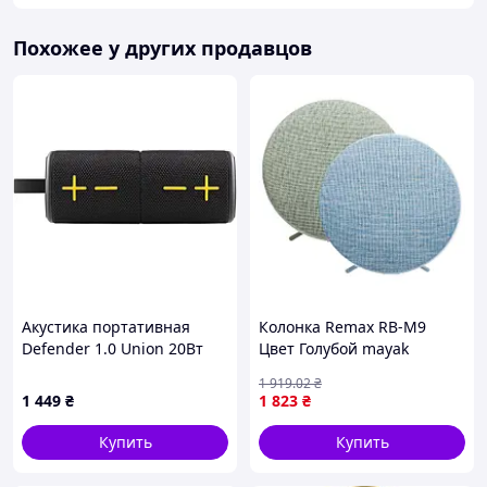
несколько колонок Hopestar в одну мощную
аудиосистему для создания настоящего
Похожее у других продавцов
концертного звука.
🌊 Водостойкость IPX6:
Надежная защита от
брызг и влаги — идеально для пляжа, дачи или
отдыха у воды.
🌈 Динамическое световое шоу:
LED-
подсветка синхронизируется с ритмом музыки,
создавая праздничную атмосферу.
🎤 Качественная связь:
встроенный микрофон
с шумоподавлением позволяет использовать
колонку для конференц-звонков и громкой связи.
🚀 Быстрая зарядка Type-C:
современный
Акустика портативная
Колонка Remax RB-M9
интерфейс для быстрого пополнения энергии
Defender 1.0 Union 20Вт
Цвет Голубой mayak
самой колонки.
Black (65139)
1 919
.02
₴
1 449
₴
1 823
₴
Купить
Купить