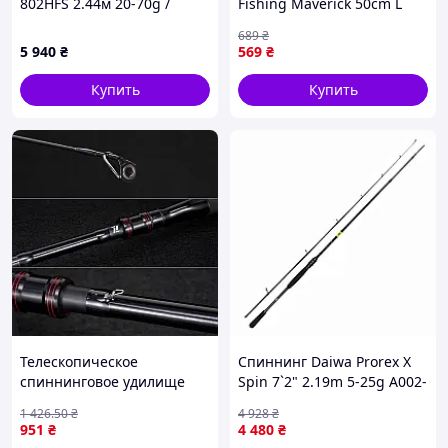
802HFS 2.44м 20-70g /
Fishing Maverick 50cm L
(2206078 / 11010-07) D5-
max 15g (180948)
689
₴
2025
1919.00.35
5 940
₴
569
₴
Купить
Купить
Телескопическое
Спиннинг Daiwa Prorex X
спиннинговое удилище
Spin 7`2" 2.19m 5-25g A002-
для рыбалки легкое
TD
1 426
.50
₴
4 928
₴
карбоновое 1,8 м
951
₴
4 480
₴
кастинговое до 18 г SPICY