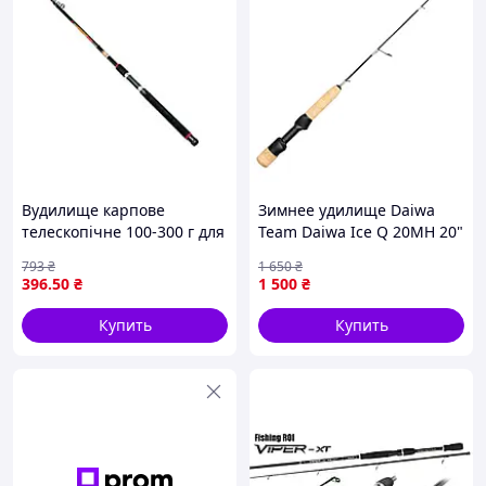
Вудилище карпове
Зимнее удилище Daiwa
телескопічне 100-300 г для
Team Daiwa Ice Q 20MH 20"
риболовлі довжина 210 см
B000-VO
793
₴
1 650
₴
вуглеволокно 5 секцій
396
.50
₴
1 500
₴
Купить
Купить