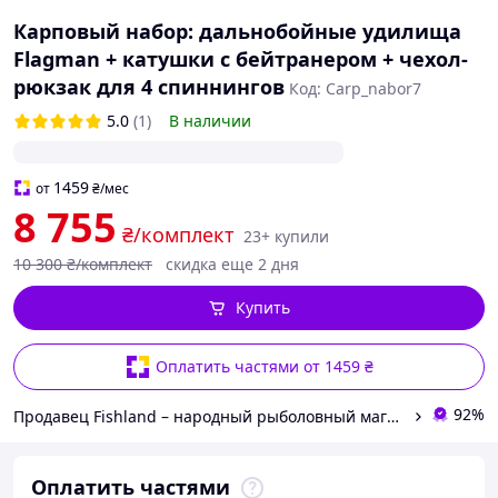
Карповый набор: дальнобойные удилища
Flagman + катушки с бейтранером + чехол-
рюкзак для 4 спиннингов
Код: Carp_nabor7
5.0
(1)
В наличии
1459
от
₴
/мес
8 755
₴/комплект
23+ купили
10 300
₴/комплект
скидка еще 2 дня
Купить
Оплатить частями от 1459 ₴
92%
Продавец Fishland – народный рыболовный магазин. Здесь пахнет рыбаком и хорошим отдыхом
Оплатить частями