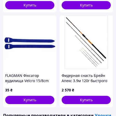
Купить
Купить
FLAGMAN Фiксатор
Фидерная снасть Брейн
вудилища Velcro 15/8cm
Апекс 3.9м 120г быстрого
2шт
строя, 74A1T7887E
35
₴
2 570
₴
Купить
Купить
Популярные производители
в категории
Удочки