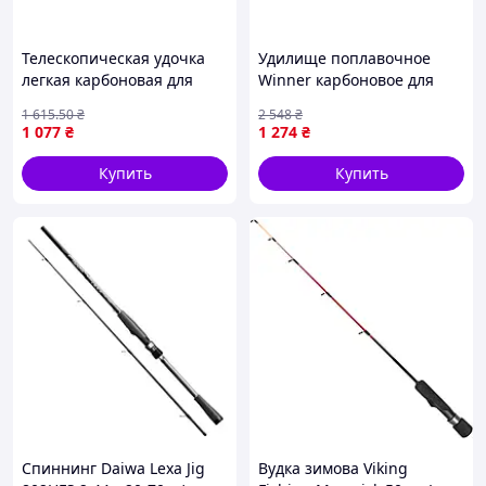
Телескопическая удочка
Удилище поплавочное
легкая карбоновая для
Winner карбоновое для
рыбалки с лодки и на
рыбалки длиной 6 метров
1 615
.50
₴
2 548
₴
близких дистанциях FLAME
с безколечковым
1 077
₴
1 274
₴
строением
Купить
Купить
Спиннинг Daiwa Lexa Jig
Вудка зимова Viking