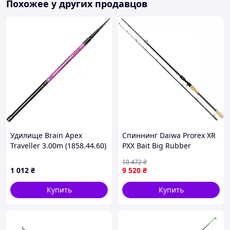
Похожее у других продавцов
Удилище Brain Apex
Спиннинг Daiwa Prorex XR
Traveller 3.00m (1858.44.60)
PXX Bait Big Rubber
кастинговый для хищной
10 472
₴
рыбы, карбон HVF, Fuji
1 012
₴
9 520
₴
Alconite K 1
Купить
Купить