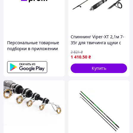
Спиннинг Viper-XT 2,1м 7-
Персональные товарные
35г для твичинга щуки с
подборки в приложении
быстрым строем и
2 821
₴
карбоновой конструкцией
1 410
.50
₴
Купить