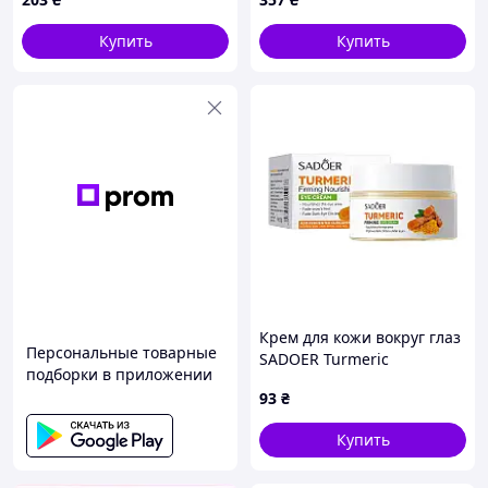
восстанавливающий 60 г
81636AHP44
качество GR! 2449
Купить
Купить
Крем для кожи вокруг глаз
Персональные товарные
SADOER Turmeric
подборки в приложении
укрепляющий,
93
₴
питательный 30 г
Купить