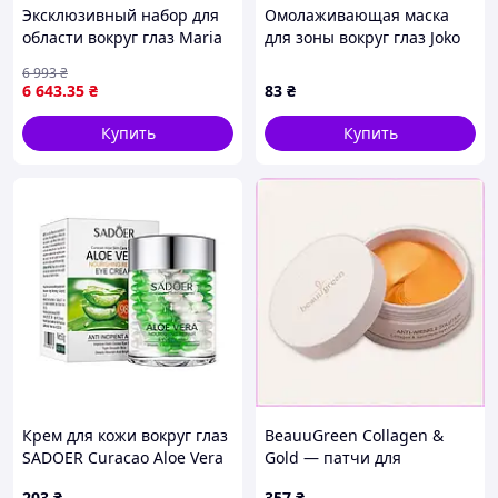
Эксклюзивный набор для
Омолаживающая маска
области вокруг глаз Maria
для зоны вокруг глаз Joko
Galland 450 251Book The
Blend пептидная
6 993
₴
Caring Eyes 1шт
8B1631X73
6 643
.35
₴
83
₴
Купить
Купить
Крем для кожи вокруг глаз
BeauuGreen Collagen &
SADOER Curacao Aloe Vera
Gold — патчи для
питательный,
глубокого увлажнения
203
₴
357
₴