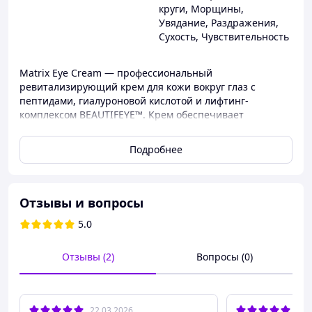
круги
,
Морщины
,
Увядание
,
Раздражения
,
Сухость
,
Чувствительность
Matrix Eye Cream — профессиональный
ревитализирующий крем для кожи вокруг глаз с
пептидами, гиалуроновой кислотой и лифтинг-
комплексом BEAUTIFEYE™. Крем обеспечивает
комплексный уход за деликатной орбитальной зоной,
помогает уменьшить видимые признаки возрастных
Подробнее
изменений, отечность, морщины и нависание
верхнего века.
Крем для кожи вокруг глаз интенсивно увлажняет,
Отзывы и вопросы
смягчает и поддерживает упругость кожи. Формула
способствует уплотнению тонкой кожи, улучшает
5.0
внешний вид орбитальной зоны и помогает
поддерживать четкость контуров век.
Отзывы (2)
Вопросы (0)
Преимущества Matrix Eye Cream:
• лифтинг верхнего века
• разглаживание мелких морщин
• интенсивное увлажнение кожи
22.03.2026
20.