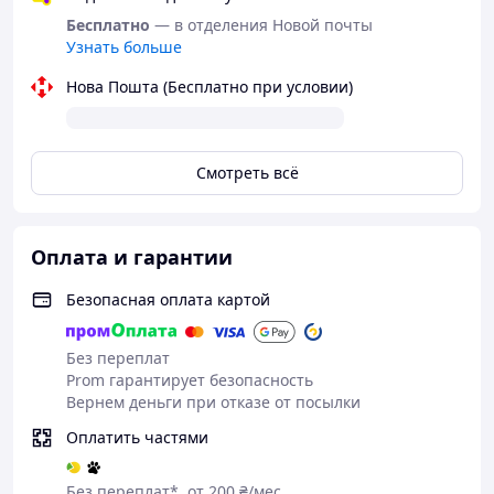
Масло ши — питает, смягчает и способствует
восстановлению липидного барьера кожи.
Бесплатно
— в отделения Новой почты
Узнать больше
Подходит:
• при первых признаках старения
Нова Пошта (Бесплатно при условии)
• для антивозрастного ухода
• для сухой и обезвоженной кожи вокруг глаз
• при нависании верхнего века
• для тонкой и дряблой кожи
Смотреть всё
Способ применения:
Наносить крем на очищенную кожу вокруг глаз
ежедневно утром и вечером. Подходит для домашнего
Оплата и гарантии
и профессионального ухода.
Безопасная оплата картой
Страна производства: Франция.
Без переплат
Prom гарантирует безопасность
Вернем деньги при отказе от посылки
Оплатить частями
Без переплат*, от 200 ₴/мес.