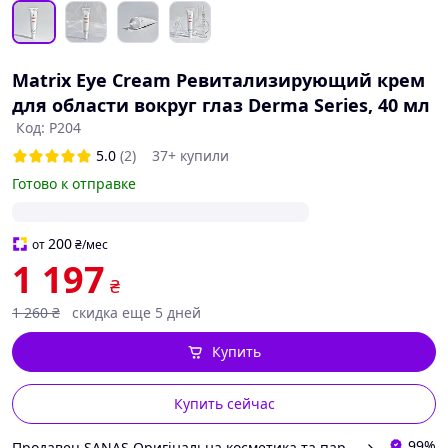
Matrix Eye Cream Ревитализирующий крем
для области вокруг глаз Derma Series, 40 мл
Код: Р204
5.0
(2)
37+ купили
Готово к отправке
200
от
₴
/мес
1 197
₴
1 260
₴
скидка еще 5 дней
Купить
Купить сейчас
99%
Продавец SANAS Оригінальна косметика та парфюмерія