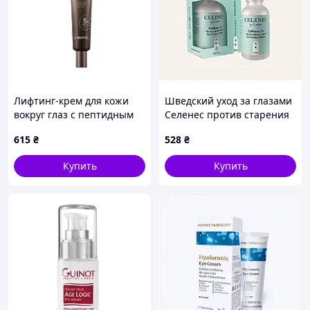
Лифтинг-крем для кожи
Шведский уход за глазами
вокруг глаз с пептидным
Селенес против старения
комплексом Medi Peel
и отеков 882H78E14
615
₴
528
₴
Peptide-Tox Bor Eye Cream,
40 мл
Купить
Купить