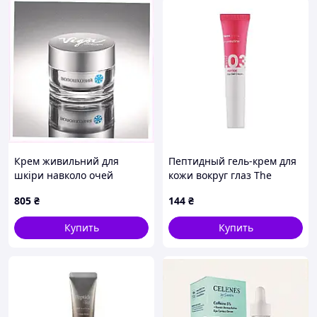
Крем живильний для
Пептидный гель-крем для
шкіри навколо очей
кожи вокруг глаз The
Волошковий Vigor 10 мл,
Routine Face Facts 15 мл
805
₴
144
₴
8163K755P
Купить
Купить