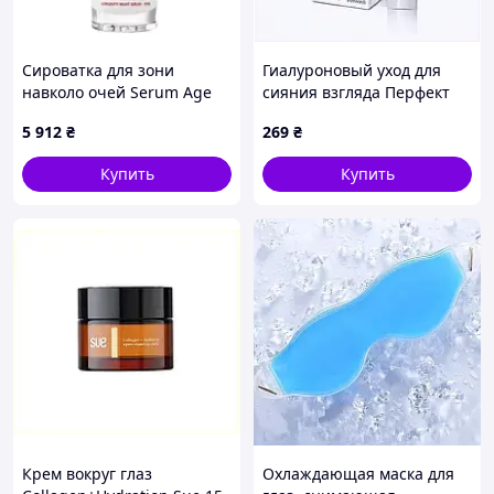
Сироватка для зони
Гиалуроновый уход для
навколо очей Serum Age
сияния взгляда Перфект
Logic Yeux Guinot 15 мл
Бьюти 81641BHB47
5 912
₴
269
₴
(501610), 8763091DO
Купить
Купить
Крем вокруг глаз
Охлаждающая маска для