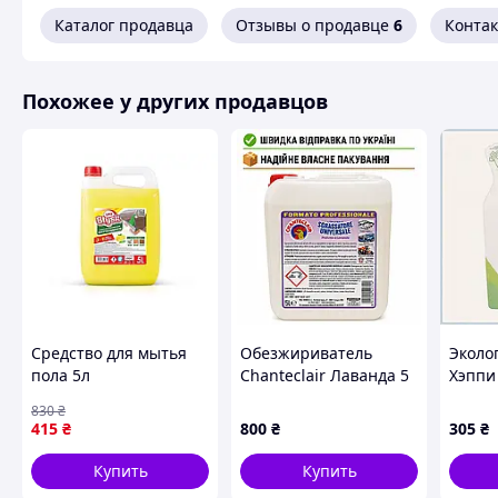
Каталог продавца
Отзывы о продавце
6
Конта
Похожее у других продавцов
Средство для мытья
Обезжириватель
Эколо
пола 5л
Chanteclair Лаванда 5
Хэппи
Универсальное Lemon
л средство для чистки
сиден
830
₴
(канистра HDPE) ТМ
кухонных
пола 
415
₴
800
₴
305
₴
SUPER BLYSK
поверхностей с
ароматом лаванды
Купить
Купить