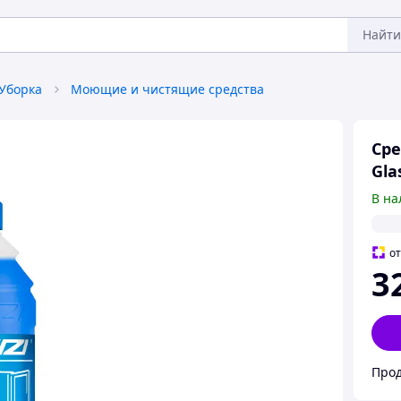
Найти
Уборка
Моющие и чистящие средства
Сре
Gla
В на
о
3
Прод