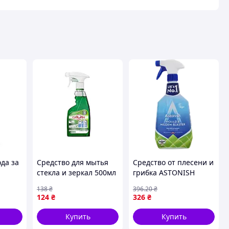
ода за
Средство для мытья
Средство от плесени и
стекла и зеркал 500мл
грибка ASTONISH
триггер Кипарисовый
MOULD & MILDEW 750
138
₴
396
.20
₴
к 250
сад ТМ GALAX
мл Великобритания
124
₴
326
₴
71)
Купить
Купить