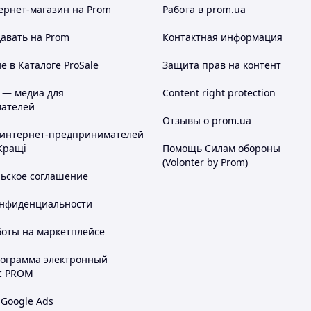
ернет-магазин
на Prom
Работа в prom.ua
авать на Prom
Контактная информация
 в Каталоге ProSale
Защита прав на контент
 — медиа для
Content right protection
ателей
Отзывы о prom.ua
 интернет-предпринимателей
Кращі
Помощь Силам обороны
(Volonter by Prom)
льское соглашение
онфиденциальности
боты на маркетплейсе
рограмма электронный
с PROM
 Google Ads