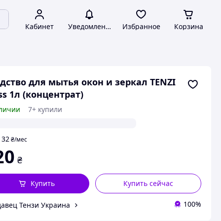
Кабинет
Уведомления
Избранное
Корзина
дство для мытья окон и зеркал TENZI
ss 1л (концентрат)
личии
7+ купили
32
т
₴
/мес
20
₴
Купить
Купить сейчас
100%
авец Тензи Украина