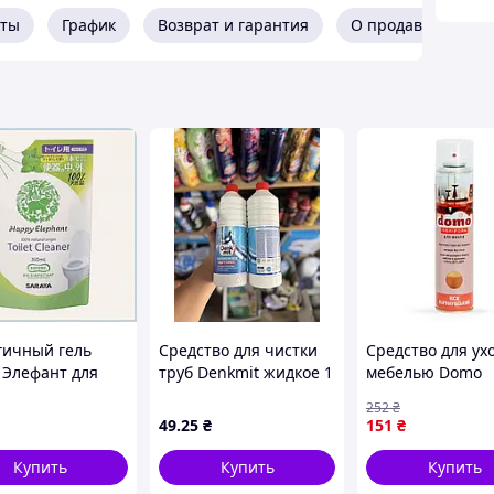
кты
График
Возврат и гарантия
О продавце
гичный гель
Средство для чистки
Средство для ух
 Элефант для
труб Denkmit жидкое 1
мебелью Domo
ья унитаза и
л
Полироль
252
₴
8AA163539
Карнаубский вос
49
.25
₴
151
₴
мл (48202693208
Купить
Купить
Купить