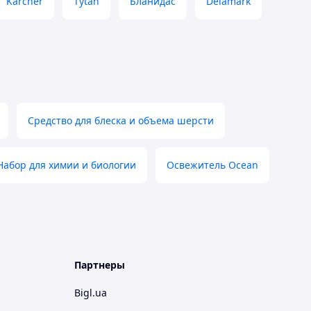
Karcher
Tytan
Бланидас
Delamark
Средство для блеска и объема шерсти
Набор для химии и биологии
Освежитель Ocean
Партнеры
Bigl.ua