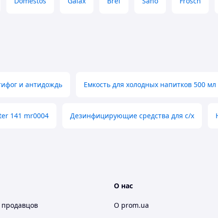
Domestos
Galax
Bref
Sano
Frosch
тифог и антидождь
Емкость для холодных напитков 500 мл
er 141 mr0004
Дезинфицирующие средства для с/х
О нас
 продавцов
О prom.ua