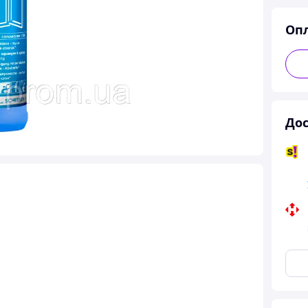
Оп
Дос