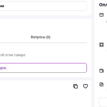
концентрат)
Опл
ее
ое средство для мытья стекол, зеркал и других
еск, эффективнo устраняeт грязь, пыль, оставляет
Вопросы (0)
 около 1 мл/1 м² нанести на стеклянную
 без разбавления. Концентрация моющего
ит срок использования и сэкономит
ся для мытья, как в профессиональной, так и в
 об этом товаре
 вещества.
прос
ы), нанести на поверхность с помощью спрея,
иновым скребком.
рхности, оконные рамы, зеркала, витрины.