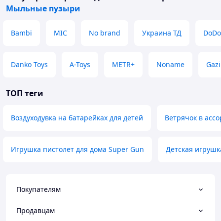
Мыльные пузыри
Bambi
MIC
No brand
Украина ТД
DoDo
Danko Toys
A-Toys
METR+
Noname
Gazi
ТОП теги
Воздуходувка на батарейках для детей
Ветрячок в асс
Игрушка пистолет для дома Super Gun
Детская игруш
Покупателям
Продавцам