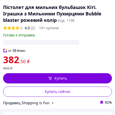
Пістолет для мильних бульбашок Кіті.
Іграшка з Мильними Пухирцями Bubble
blaster рожевий колір
Код: 1198
4.0
(2)
10+ купили
Готово к отправке
38
от
₴
/мес
382
.50
₴
450
₴
Купить
Купить сейчас
92%
Продавец Shopping is Fun