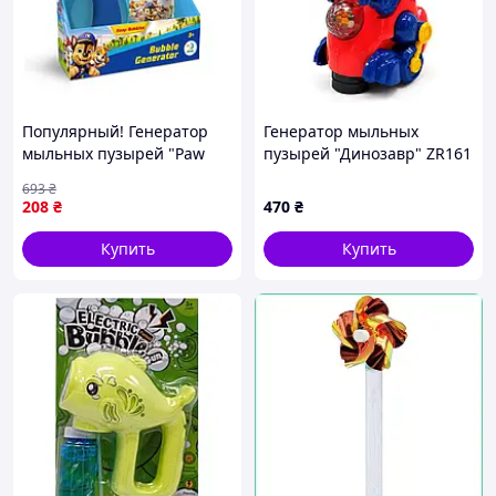
Популярный! Генератор
Генератор мыльных
мыльных пузырей "Paw
пузырей "Динозавр" ZR161
Patrol" 200736 объем 450
свет, звук, движение
693
₴
мл - Лучшее качество
Красный
208
₴
470
₴
только на Nukleon.com.ua
Купить
Купить