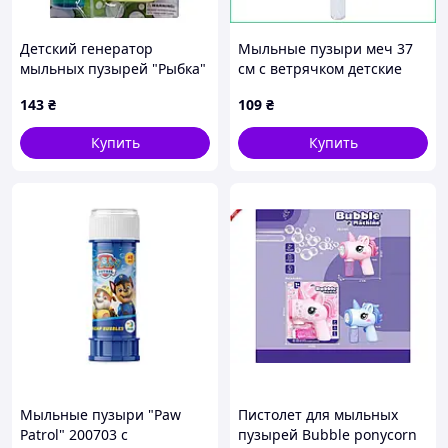
Детский генератор
Мыльные пузыри меч 37
мыльных пузырей "Рыбка"
см с ветрячком детские
F2288(Green) 60 мл
уличные развивающие
143
₴
109
₴
для праздника и анимации
летние набор
Купить
Купить
Мыльные пузыри "Paw
Пистолет для мыльных
Patrol" 200703 с
пузырей Bubble ponycorn