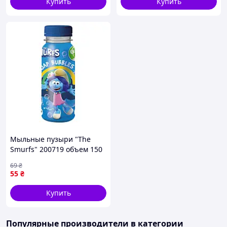
Купить
Купить
Мыльные пузыри "The
Smurfs" 200719 объем 150
мл impulse
69
₴
55
₴
Купить
Популярные производители
в категории