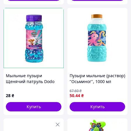
Мыльные пузыри
Пузыри мыльные (раствор)
Щенячий патруль Dodo
"Осьминог", 1000 мл
145 мл с героями
67
.60
₴
мультфильма Paw Patrol
28
₴
50
.44
₴
для праздника и детских
игр
Купить
Купить