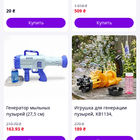
лабиринтом, объем 60 мл
от ТМ КИТАЙ для веселых
1 018
₴
игр на свежем воздухе
20
₴
509
₴
Купить
Купить
Генератор мыльных
Игрушка для генерации
пузырей (27,5 см)
пузырей, KB1134,
Оранжевый / Детский
219
.70
₴
270
₴
пистолет для мыльных
163
.93
₴
189
₴
пузырей / Бластер для
пузырей