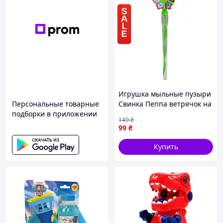
Игрушка мыльные пузыри
Персональные товарные
Свинка Пеппа ветрячок на
подборки в приложении
палочке зеленые для
149
₴
детей для прогулок и
99
₴
праздника MIC
Купить