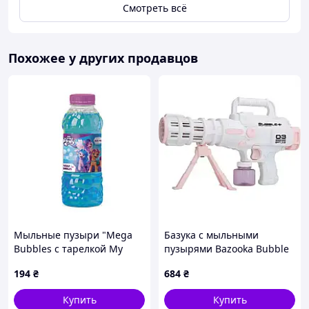
Смотреть всё
Похожее у других продавцов
Мыльные пузыри "Mega
Базука с мыльными
Bubbles с тарелкой My
пузырями Bazooka Bubble
Little Pony" 200635 объем
Gun • Детская игрушка для
194
₴
684
₴
450 мл
запуска пузырей, улицы,
праздников и активных
Купить
Купить
игр