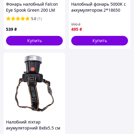
Фонарь налобный Falcon
Налобный фонарь 5000K с
Eye Spook Green 200 LM
аккумулятором 2*18650
модель BL-8003-P50 от
5.0
(1)
бренда КИТАЙ для яркого
990
₴
освещения
539
₴
495
₴
Купить
Купить
Технические характеристики
Материал: АБС-пластик.
Светодиод: COB+XPE.
Налобний ліхтар
Аккумулятор: со встроенным литий-ионным
акумуляторний 8х8х5.5 см
аккумулятором 1200mAh.
5 В 3 режими роботи LED