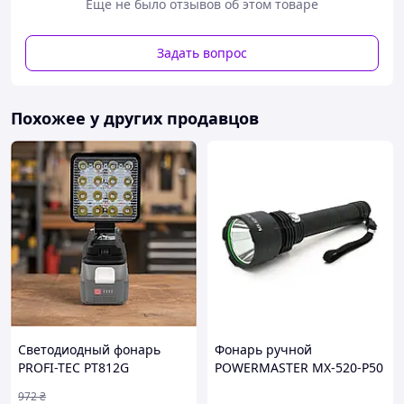
Еще не было отзывов об этом товаре
Задать вопрос
Новая модель налобного фонарика с встроенным
мощным аккумулятором. От полного заряда светит 2-6
Похожее у других продавцов
часов в зависимости от режима.
Светодиодный фонарь
Фонарь ручной
PROFI-TEC PT812G
POWERMASTER MX-520-P50
аккумуляторный яркий
1LED XPE LED 3.5W 5
972
₴
2220 лм для работы на
режимов аккумулятор