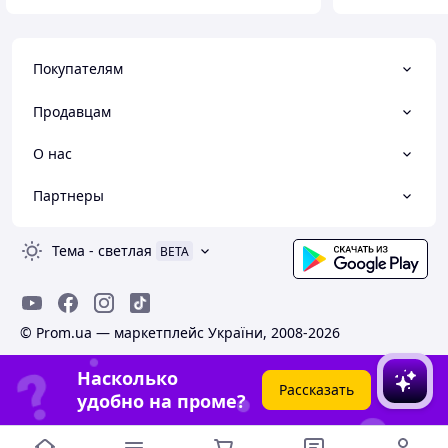
Покупателям
Продавцам
Комплектация
О нас
Налобный фонарик
USB кабель типа Type-C.
Партнеры
Тема
-
светлая
BETA
© Prom.ua — маркетплейс України, 2008-2026
Насколько
Рассказать
удобно на проме?