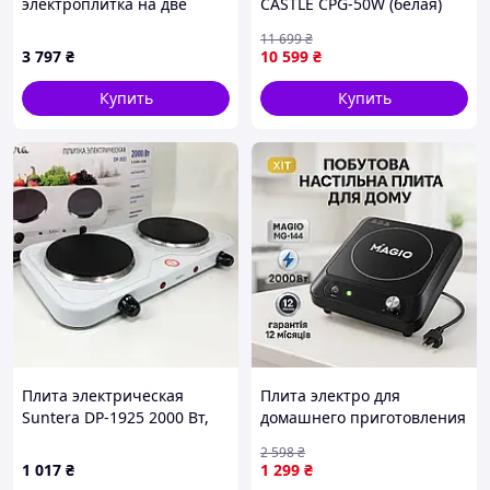
электроплитка на две
CASTLE CPG-50W (белая)
конфорки, 2756A496C
11 699
₴
3 797
₴
10 599
₴
Купить
Купить
Плита электрическая
Плита электро для
Suntera DP-1925 2000 Вт,
домашнего приготовления
электроплита
Magio, Плита переносная
2 598
₴
двухконфорочная
для дома Портативная
1 017
₴
1 299
₴
настольная. Цвет: белый
кухни BM-29