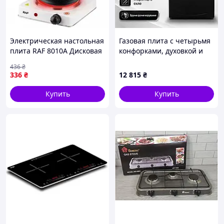
Электрическая настольная
Газовая плита с четырьмя
плита RAF 8010A Дисковая
конфорками, духовкой и
одноконфорочная 1000W
нержавеющей
436
₴
Белая
поверхностью RAF 8514
336
₴
12 815
₴
Купить
Купить