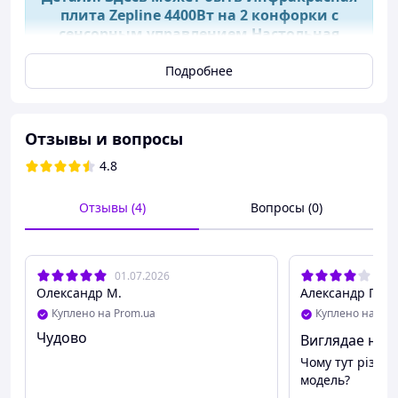
плита Zepline 4400Вт на 2 конфорки с
сенсорным управлением Настольная
плита информация.
Подробнее
Отзывы и вопросы
4.8
Отзывы (4)
Вопросы (0)
01.07.2026
20.
Особенности плиты:
Олександр М.
Александр П.
таймер;
Куплено на Prom.ua
Куплено на Pro
функция автоотключения;
Чудово
Виглядае не 
терморегулятор;
Чому тут різні 
защита от перегрева;
модель?
возможность регулировки мощности нагрева