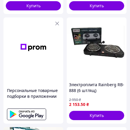
newyork
Купить
Купить
Электроплита Rainberg RB-
Персональные товарные
888 (6 шт/ящ)
подборки в приложении
2 950
₴
2 153
.50
₴
Купить