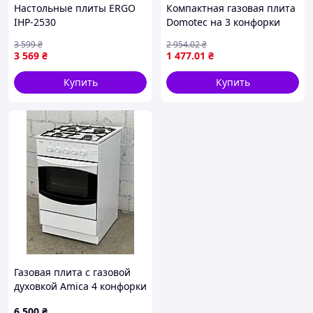
Настольные плиты ERGO
Компактная газовая плита
IHP-2530
Domotec на 3 конфорки
для домашнего
3 599
₴
2 954
.02
₴
использования
3 569
₴
1 477
.01
₴
Купить
Купить
Газовая плита с газовой
духовкой Amica 4 конфорки
б/у
6 500
₴