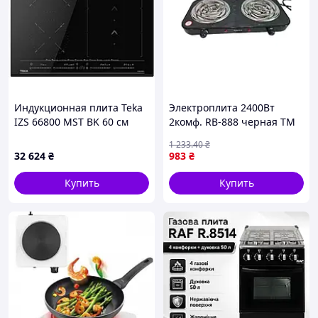
Индукционная плита Teka
Электроплита 2400Вт
IZS 66800 MST BK 60 см
2комф. RB-888 черная ТМ
Rainberg
1 233
.40
₴
32 624
₴
983
₴
Купить
Купить