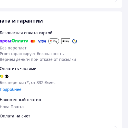
ата и гарантии
Безопасная оплата картой
Без переплат
Prom гарантирует безопасность
Вернем деньги при отказе от посылки
Оплатить частями
Без переплат*, от 332 ₴/мес.
Подробнее
Наложенный платеж
21.06.2026
17
Нова Пошта
Олена І.
Марія Б.
Куплено на Prom.ua
Куплено на Pr
Оплата на счет
Чудово
Чудово