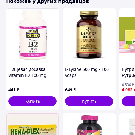
Похожее у других продавцов
Пиридоксина гидрохлорид (витамин В6) – 0,5 мг,
Цианокобаламин (витамин В12) – 1 мг,
Кальция пантотенат – 5 мг,
Фолиевая кислота – 0,5 мг,
Таурин – 90 мг,
dl-альфа-токоферол (витамин Е) – 5 мг,
Кальция гидрофосфат дигидрат – 10 мг,
Биотин – 1 мг,
Очищенный соевый лецитин – 10 мг.
Хранение:
Пищевая добавка
L-Lysine 500 mg - 100
Нутри
Храните в сухом прохладном месте, плотно закрывая
Vitamin B2 100 mg
vcaps
нутри
Не допускайте попадания прямых солнечных лучей.
Natural Factors без
клуб
Только для взрослых! Держите в месте, не доступном
4 536
₴
глютена, 55354TE5H2
Нельзя употреблять в период лактации.
441
₴
649
₴
4 082
.
Проконсультируйтесь:
Купить
Купить
1. Если вы принимаете препараты или проходите лече
данными растительными компонентами)
2. Если вы беременны.
3. Если у Вас есть аллергия на вышеуказанные расти