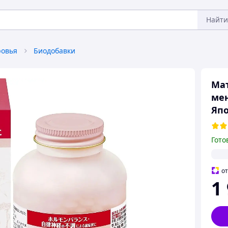
Найти
ровья
Биодобавки
Мат
мен
Япо
Гото
о
1