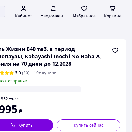
Кабинет
Уведомления
Избранное
Корзина
ь Жизни 840 таб, в период
опаузы, Kobayashi Inochi No Haha A,
ния на 70 дней до 12.2028
5.0
(20)
10+ купили
во к отправке
332
т
₴
/мес
 995
₴
Купить
Купить сейчас