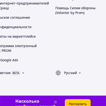
 интернет-предпринимателей
Кращі
Помощь Силам обороны
(Volonter by Prom)
льское соглашение
онфиденциальности
боты на маркетплейсе
рограмма электронный
с PROM
 Google Ads
ветлая
Русский
BETA
Насколько
Рассказать