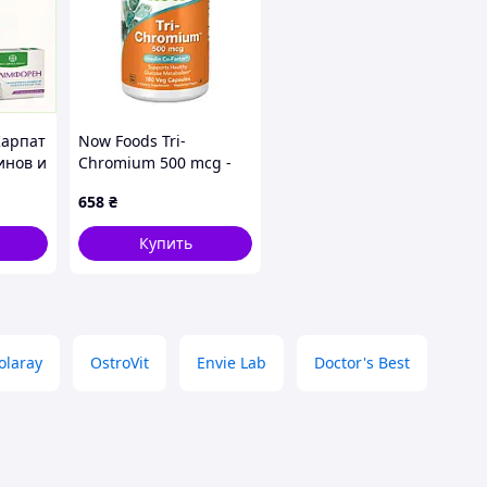
Карпат
Now Foods Tri-
инов и
Chromium 500 mcg -
180 vcaps yY.
658
₴
Купить
olaray
OstroVit
Envie Lab
Doctor's Best