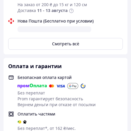
Преимущества:
На заказ от 200 ₴ до 15 кг и 120 см
Доставка
11 - 13 августа
дистанционное управление с помощью пульта
ДУ;
Нова Пошта (Бесплатно при условии)
дистанционное управление с помощью
мобильного приложения
LampSmart Pro
;
регулировка яркости (от 10% до 100%);
режим "ночник" (10% яркости);
Смотреть всё
3color подсветка у основания: красный-
фиолетовый-синий;
регулировка цветовой температуры: 2700 К
(теплый свет), 4000 К (нейтральный свет), 6500 К
Оплата и гарантии
(холодный свет);
память последнего выбранного режима при
Безопасная оплата картой
отключении с пульта или приложения;
максимальный световой поток: 4400 Lm;
Без переплат
площадь освещения: до 15 м²;
Prom гарантирует безопасность
экономия электроэнергии до 90%;
Вернем деньги при отказе от посылки
срок службы 50 000 часов;
гарантия 12 месяцев;
Оплатить частями
послегарантийное обслуживание.
Комплектация:
Без переплат*, от 162 ₴/мес.