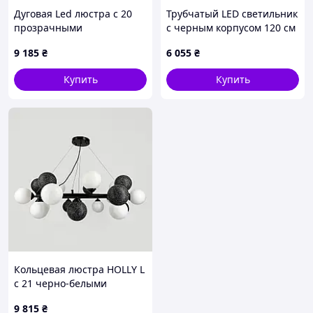
Дуговая Led люстра с 20
Трубчатый LED светильник
прозрачными
с черным корпусом 120 см
рельефными шариками в
9 185
₴
6 055
₴
корпусе 140 см
Купить
Купить
Кольцевая люстра HOLLY L
с 21 черно-белыми
плафонами на 12 ламп Ø
9 815
₴
90 см