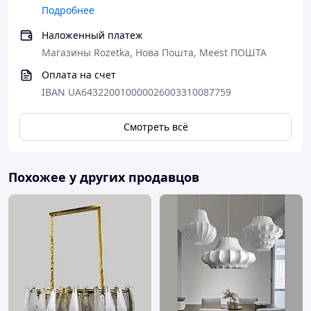
светильник;
Подробнее
пульт ДУ;
Наложенный платеж
монтажная планка;
упаковка;
Магазины Rozetka, Нова Пошта, Meest ПОШТА
техническая документация.
Оплата на счет
Размер:
IBAN UA643220010000026003310087759
ширина: 38 см;
длина: 38 см;
Смотреть всё
высота: 8 см.
Похожее у других продавцов