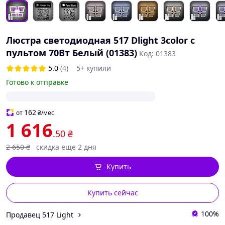
Люстра светодиодная 517 Dlight 3color с
пультом 70Вт Белый (01383)
Код: 01383
5.0
(4)
5+ купили
Готово к отправке
162
от
₴
/мес
1 616
.50
₴
2 650
₴
скидка еще 2 дня
Купить
Купить сейчас
100%
Продавец 517 Light