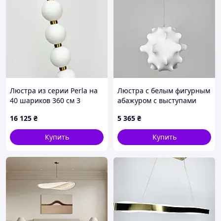
Люстра из серии Perla на
Люстра с белым фигурным
40 шариков 360 см 3
абажуром с выступами
световых режима
Ø40х40 см
16 125
₴
5 365
₴
Купить
Купить