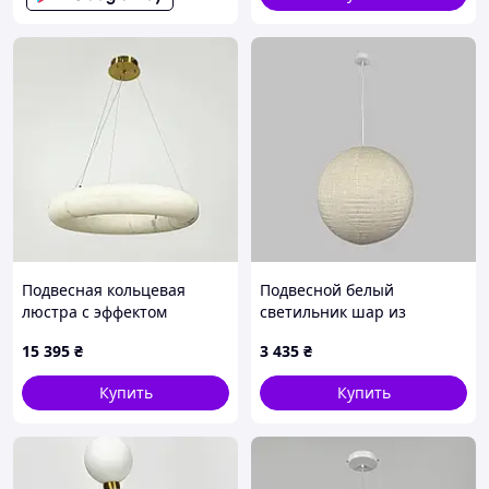
Подвесная кольцевая
Подвесной белый
люстра с эффектом
светильник шар из
мрамора Ø 60 см
хлопково-лляной ткани
15 395
₴
3 435
₴
Ø60 см
Купить
Купить