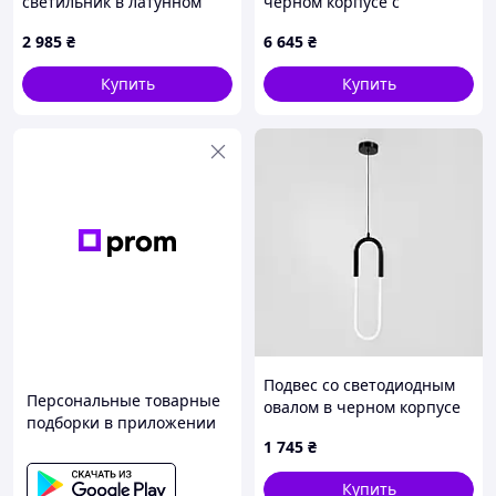
светильник в латунном
черном корпусе с
корпусе 120 см
древесной фурнитурой
2 985
₴
6 645
₴
Ø50х30 см
Купить
Купить
Подвес со светодиодным
Персональные товарные
овалом в черном корпусе
подборки в приложении
1 745
₴
Купить