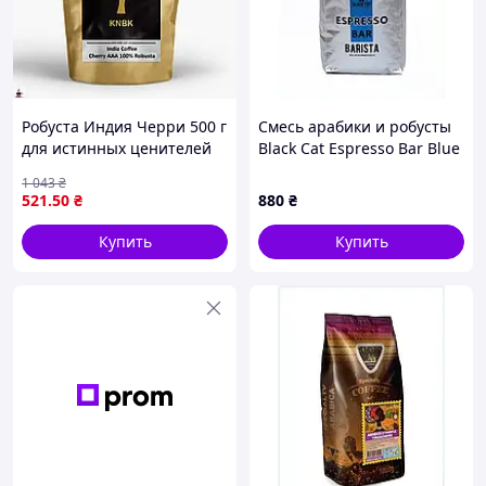
Робуста Индия Черри 500 г
Смесь арабики и робусты
для истинных ценителей
Black Cat Espresso Bar Blue
кофе с насыщенным
в зерне X27P40904
1 043
₴
вкусом и ароматом
521
.50
₴
880
₴
Купить
Купить