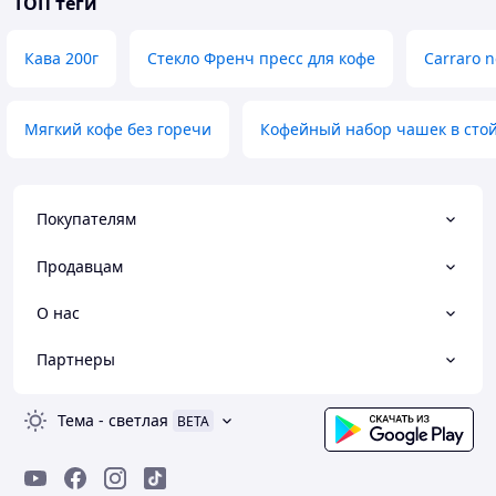
ТОП теги
Кава 200г
Стекло Френч пресс для кофе
Carraro 
Мягкий кофе без горечи
Кофейный набор чашек в сто
Покупателям
Продавцам
О нас
Партнеры
Тема
-
светлая
BETA