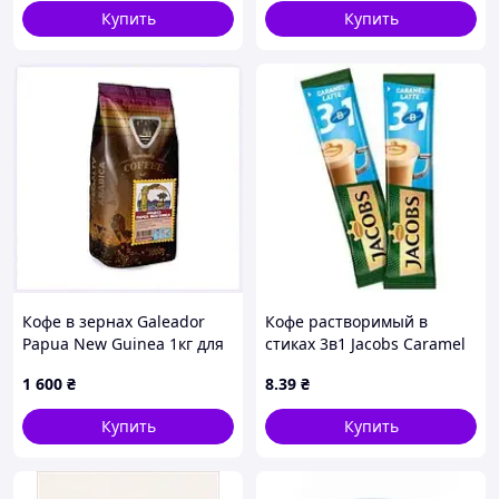
Купить
Купить
Кофе в зернах Galeador
Кофе растворимый в
Papua New Guinea 1кг для
стиках 3в1 Jacobs Caramel
гейзера 260M4CX171
12 г х 1 шт (290571)
1 600
₴
8
.39
₴
Купить
Купить