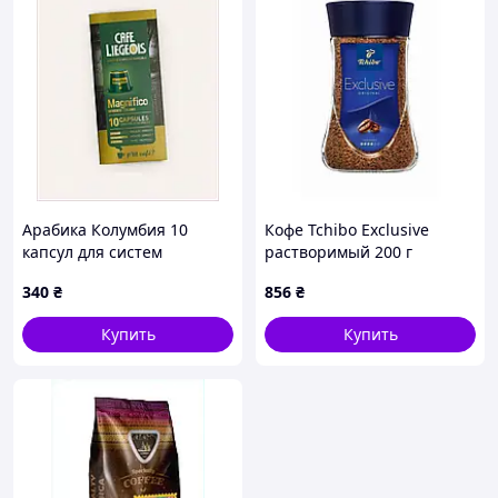
Арабика Колумбия 10
Кофе Tchibo Exclusive
капсул для систем
растворимый 200 г
Неспрессо, 693X27P41K
(4046234767131)
340
₴
856
₴
Купить
Купить