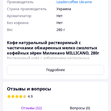
Производитель
Leadercoffee Ukraine
Страна производитель
Украина
Ароматизатор
Нет
Без кофеина
Нет
Вес
280 г
Кофе натуральный растворимый с
частичками обжаренных мелко смолотых
кофейных зёрен Миликано MILLICANO, 280г
Растворимый кофе с добавлением натуральных
кофейных зерен, который сочетает богатый вкус и
аромат натурального молотого кофе со скоростью
Подробнее
приготовления растворимого кофе. Новая уникальная
технология приготовления кофе позволяет в одной
грануле Millicano совместить растворимый кофе и
частицы обжаренных и ультра-мелко смолотых
Отзывы и вопросы
кофейных зерен. Таким образом, в кофе сохраняется
4.9
все богатство кофейного зерна.
Способ приготовления:
Отзывы (32)
Вопросы (0)