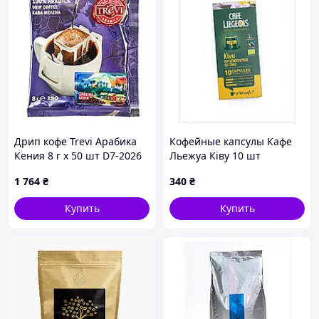
Дрип кофе Trevi Арабика
Кофейные капсулы Кафе
Кения 8 г х 50 шт D7-2026
Льежуа Ківу 10 шт
Арабика, 69327C4B3C
1 764
₴
340
₴
Купить
Купить