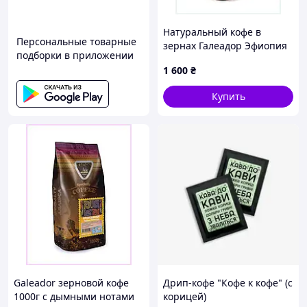
Натуральный кофе в
Персональные товарные
зернах Галеадор Эфиопия
подборки в приложении
Иргачиф светлой обжарки
1 600
₴
14MM7M0457
Купить
Galeador зерновой кофе
Дрип-кофе "Кофе к кофе" (с
1000г с дымными нотами
корицей)