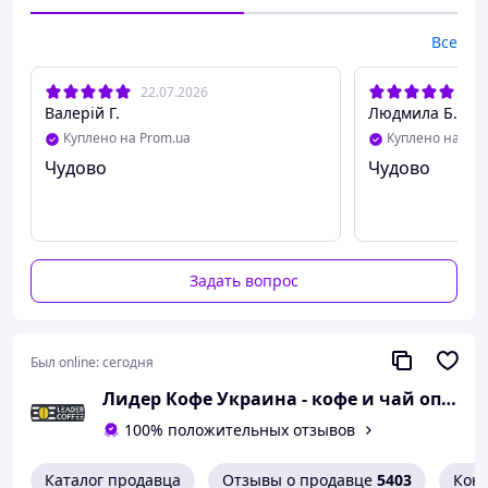
Насыпьте в чашку 1.5-2 чайных ложки, залейте
кипятком и размешайте до готовности
Все
Хранить в сухом, прохладном месте при относительной
влажности не более 75%
22.07.2026
12.
Валерій Г.
Людмила Б.
Куплено на Prom.ua
Куплено на Pro
Чудово
Чудово
Задать вопрос
Был online:
сегодня
Лидер Кофе Украина - кофе и чай оптом
100% положительных отзывов
Каталог продавца
Отзывы о продавце
5403
Кон