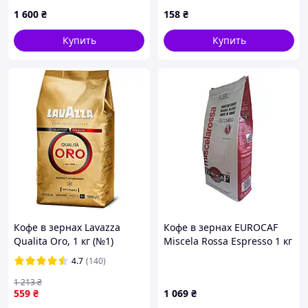
послевкусия, KC257885P8
1 600
₴
158
₴
Купить
Купить
Кофе в зернах Lavazza
Кофе в зернах EUROCAF
Qualita Oro, 1 кг (№1)
Miscela Rossa Espresso 1 кг
(250322) D14-2026
4.7
(140)
1 213
₴
559
₴
1 069
₴