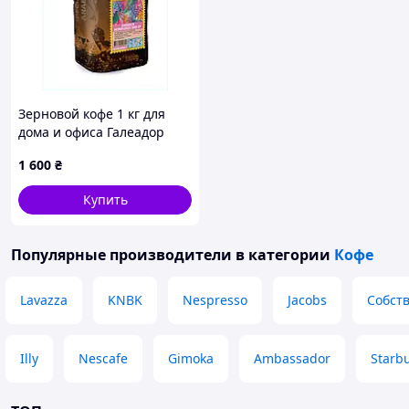
Зерновой кофе 1 кг для
дома и офиса Галеадор
PM1826997
1 600
₴
Купить
Популярные производители
в категории
Кофе
Lavazza
KNBK
Nespresso
Jacobs
Собст
Illy
Nescafe
Gimoka
Ambassador
Starb