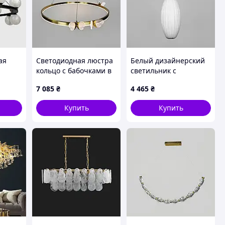
ая
Светодиодная люстра
Белый дизайнерский
кольцо с бабочками в
светильник с
латунном корпусе Ø 60
полимерным
7 085
₴
4 465
₴
57 см
см
овальным абажуром
Ø28x55 см
Купить
Купить