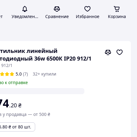
ет
Уведомления
Сравнение
Избранное
Корзина
етильник линейный
тодиодный 36w 6500К IP20 912/1
 912/1
5.0
(7)
32+ купили
во к отправке
74
.20
₴
з у продавца — от 500 ₴
6.80
₴
от 80 шт.