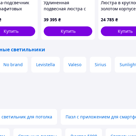
а-подсвечник
Удлиненная
Люстра в кругл
графитовых
подвесная люстра с
золотом корпусе
янных плафонов
мраморными
стеклянными
₴
39 395
₴
24 785
₴
м
пластинами в
подвесами Ø 100
латунном каркасе 120
Купить
Купить
Купить
см
ные светильники
No brand
Levistella
Valeso
Sirius
Sunligh
 светильник для потолка
Пазл с приложением для смартф