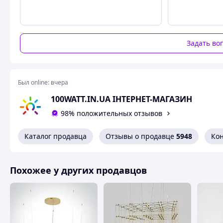
Светильник линейный светодиодный 36w 6500К IP2
Мощность: 36w
Размеры, мм: 1200*70*27
Задать во
Температура: 6500К
Упоковка - 20шт.
Был online:
вчера
100WATT.IN.UA ІНТЕРНЕТ-МАГАЗИН
Похожие товары по характеристикам
98% положительных отзывов
Каталог продавца
Отзывы о продавце
5948
Ко
Похожее у других продавцов