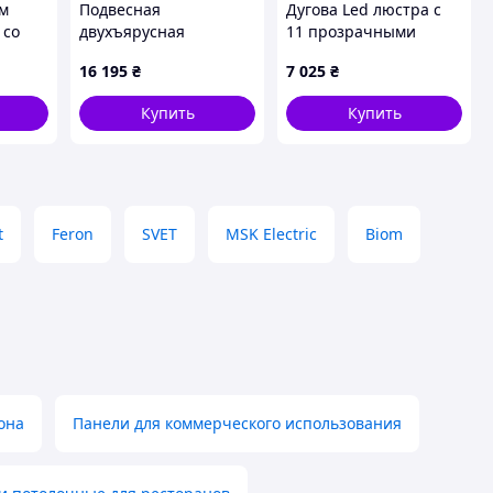
ом
Подвесная
Дугова Led люстра с
 со
двухъярусная
11 прозрачными
удлиненная люстра
рельефными
16 195
₴
7 025
₴
 см
Cloud 90х30х35 см
шариками в корпусе
90 см
Купить
Купить
t
Feron
SVET
MSK Electric
Biom
она
Панели для коммерческого использования