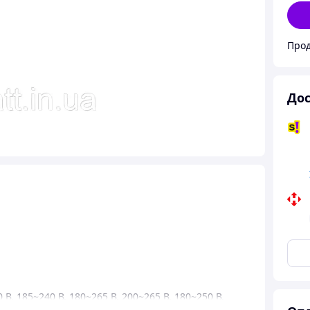
Прод
Дос
0 В
,
185~240 В
,
180~265 В
,
200~265 В
,
180~250 В
,