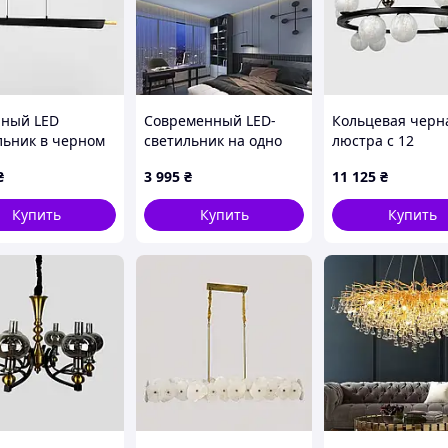
ный LED
Современный LED-
Кольцевая черн
льник в черном
светильник на одно
люстра с 12
е 118 см с
кольцо
стеклянными
₴
3 995
₴
11 125
₴
янным декором
плафонами G9 Ø
Купить
Купить
Купить