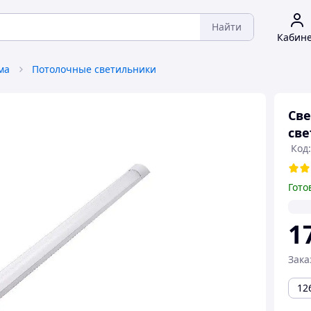
Найти
Кабин
ма
Потолочные светильники
Св
све
Код:
Гото
1
Зака
12