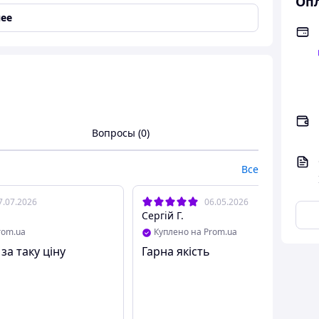
Опл
ее
Вопросы (0)
Все
7.07.2026
06.05.2026
Сергій Г.
rom.ua
Куплено на Prom.ua
 за таку ціну
Гарна якість