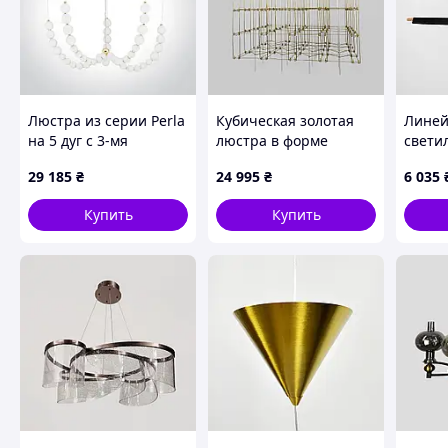
Люстра из серии Perla
Кубическая золотая
Линей
на 5 дуг с 3-мя
люстра в форме
свети
световыми режимами
параллелепипеда
корпус
29 185
₴
24 995
₴
6 035
75х60х60 см
дерев
Купить
Купить