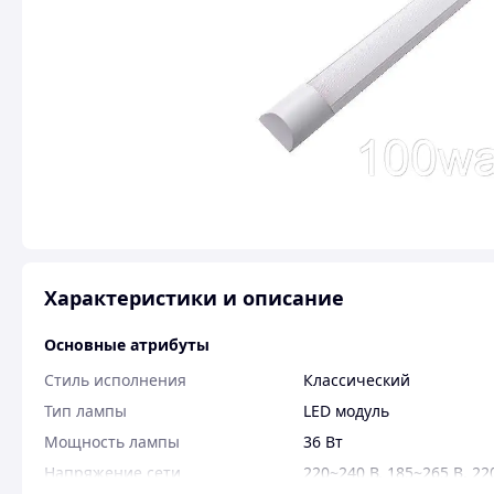
Характеристики и описание
Основные атрибуты
Стиль исполнения
Классический
Тип лампы
LED модуль
Мощность лампы
36 Вт
Напряжение сети
220~240 В
,
185~265 B
,
22