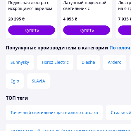
Подвесная люстра с
Латунный подвесной
Люстр
искрящимся акрилом
светильник с
на 6 
в корпусе цвета Coffee
конусным дизайном
стекл
20 295
₴
4 055
₴
7 935
Ø80 см
Ø78 с
Купить
Купить
Популярные производители
в категории
Потолоч
Sunnysky
Horoz Electric
Diasha
Ardero
Eglo
SLAVIA
ТОП теги
Точечный светильник для низкого потолка
Стильный