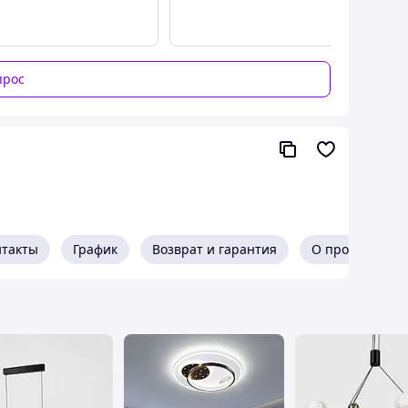
0 ST539
прос
нтакты
График
Возврат и гарантия
О продавце