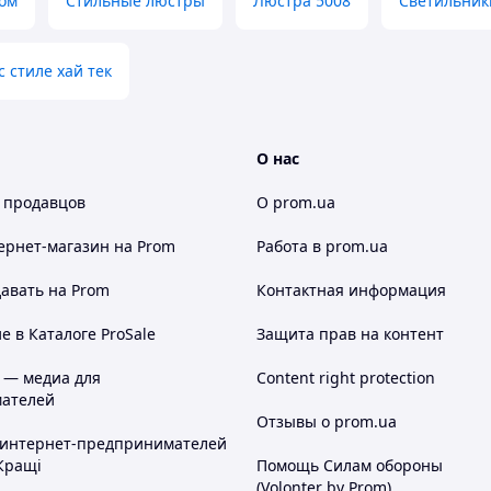
ром
Стильные люстры
Люстра 5008
Светильник
 стиле хай тек
О нас
 продавцов
О prom.ua
ернет-магазин
на Prom
Работа в prom.ua
авать на Prom
Контактная информация
 в Каталоге ProSale
Защита прав на контент
 — медиа для
Content right protection
ателей
Отзывы о prom.ua
 интернет-предпринимателей
Кращі
Помощь Силам обороны
(Volonter by Prom)