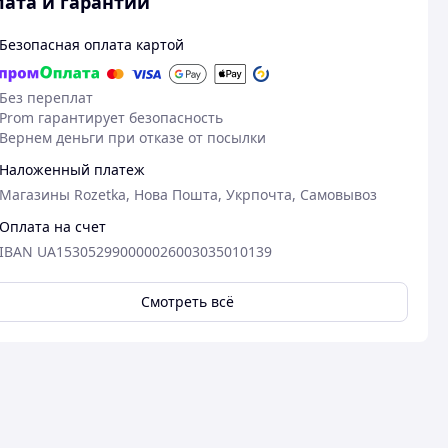
ата и гарантии
Безопасная оплата картой
Без переплат
Prom гарантирует безопасность
Вернем деньги при отказе от посылки
Наложенный платеж
Магазины Rozetka, Нова Пошта, Укрпочта, Самовывоз
Оплата на счет
IBAN UA153052990000026003035010139
27.04.2026
13
Смотреть всё
Владислав Б.
Богдан В.
Куплено на Prom.ua
Куплено на Pr
Чудово
Дуже яскрав
довго
Преимуществ
Потужне світл