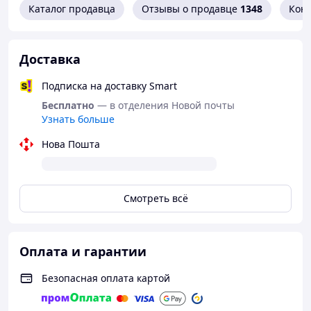
ая покупка.
отправляем
Каталог продавца
Отзывы о продавце
1348
Кон
Используйте
товары с
функцию
понедельника по
безопасной
пятницу. Для
Доставка
оплаты, которая
некоторых групп
защищает ваши
товаров отправка
Подписка на доставку Smart
деньги, если
возможна по
товар не
выходным.
Бесплатно
— в отделения Новой почты
оправдает
Узнать больше
Заказы,
ожидания.
оформленн
Нова Пошта
Простая
ые до 12:00,
оплата
присылают
банковской
ся в тот же
картой на
день.
Смотреть всё
сайте.
После
Средства
этого
блокируют
времени –
ся на
на
Оплата и гарантии
транзитном
следующий
счете,
рабочий
Безопасная оплата картой
чтобы
день.
обеспечить
Номер