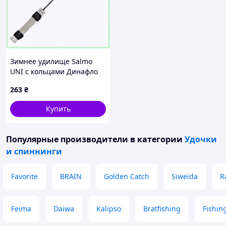
Зимнее удилище Salmo
UNI с кольцами Динафло
K6B53381C9
263
₴
Купить
Популярные производители
в категории
Удочки
и спиннинги
Favorite
BRAIN
Golden Catch
Siweida
R
Feima
Daiwa
Kalipso
Bratfishing
Fishin