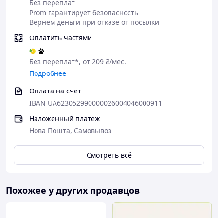
Без переплат
их
экспресс-
Prom гарантирует безопасность
безопаснос
накладной
Вернем деньги при отказе от посылки
ть.
для
Товар
отслеживан
Оплатить частями
проверяетс
ия
я вами в
отправляет
Без переплат*, от 209 ₴/мес.
почтовом
ся сразу
Подробнее
отделении
после
для
оформлени
Оплата на счет
перевода
я заказа.
средств
Дату
IBAN UA623052990000026004046000911
продавцу.
прибытия
Наложенный платеж
Если вы
можно
Нова Пошта, Самовывоз
отказывает
уточнить в
есь от
личном
товара,
кабинете
Смотреть всё
деньги
или на
автоматиче
сайте
ски
Новой
Похожее у других продавцов
возвращаю
почты.
тся на
карту.