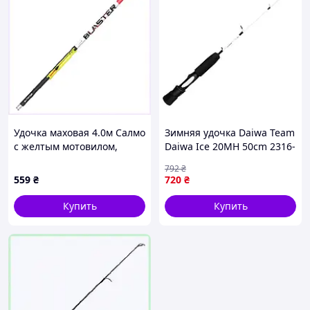
Удочка маховая 4.0м Салмо
Зимняя удочка Daiwa Team
с желтым мотовилом,
Daiwa Ice 20MH 50cm 2316-
64M881X00
VO
792
₴
559
₴
720
₴
Купить
Купить