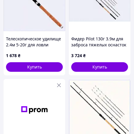
Возможна
доставка другой
курьерской
службой.
Обратитесь к
нашим
операторам.
Телескопическое удилище
Фидер Pilot 130г 3.9м для
2.4м 5-20г для ловли
заброса тяжелых оснасток
хищной рыбы, 7P29025E4
T648M8130
1 678
₴
3 724
₴
Купить
Купить