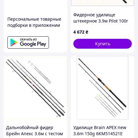
Фидерное удилище
Персональные товарные
штекерное 3.9м Pilot 100г
подборки в приложении
тест, P648A8129
4 672
₴
Купить
Дальнобойный фидер
Удилище Brain APEX new
Брейн Апекс 3.6м с тестом
3.6m 150g 6KM514521E
Преимущества