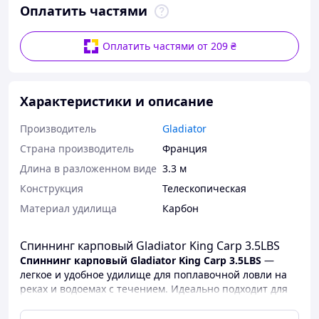
Оплатить частями
Оплатить частями от 209 ₴
Характеристики и описание
Производитель
Gladiator
Страна производитель
Франция
Длина в разложенном виде
3.3 м
Конструкция
Телескопическая
Материал удилища
Карбон
Спиннинг карповый Gladiator King Carp 3.5LBS
Спиннинг карповый Gladiator King Carp 3.5LBS
—
легкое и удобное удилище для поплавочной ловли на
реках и водоемах с течением. Идеально подходит для
дальнего заброса и точного управления оснасткой.
Изготовлена из прочных и легких материалов,