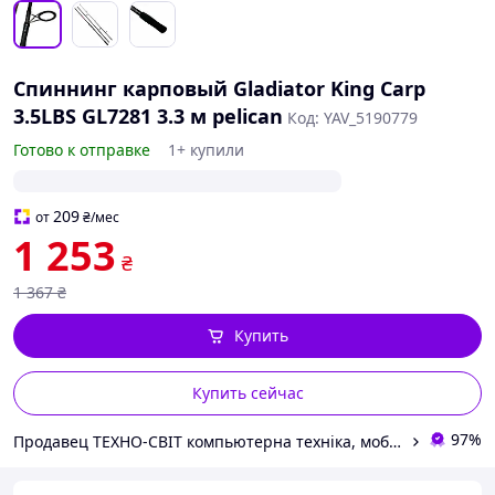
Спиннинг карповый Gladiator King Carp
3.5LBS GL7281 3.3 м pelican
Код: YAV_5190779
Готово к отправке
1+ купили
209
от
₴
/мес
1 253
₴
1 367
₴
Купить
Купить сейчас
97%
Продавец ТЕХНО-СВІТ компьютерна техніка, мобільні аксесуари, електронна техніка та багато іншого.