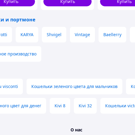
Купить
Купить
Купить
и и портмоне
otti
KARYA
Shvigel
Vintage
Baellerry
ное производство
visconti
Кошельки зеленого цвета для мальчиков
К
ного цвет для денег
Kivi 8
Kivi 32
Кошельки victo
О нас