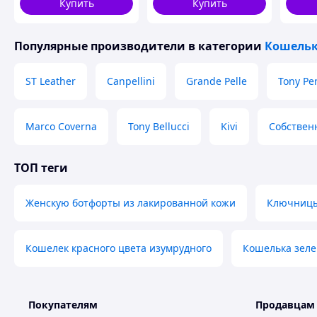
Купить
Купить
10,5х8,5х0,5 см
Популярные производители
в категории
Кошельк
ST Leather
Canpellini
Grande Pelle
Tony Per
Marco Coverna
Tony Bellucci
Kivi
Собствен
ТОП теги
Женскую ботфорты из лакированной кожи
Ключницы 
Кошелек красного цвета изумрудного
Кошелька зеле
Покупателям
Продавцам