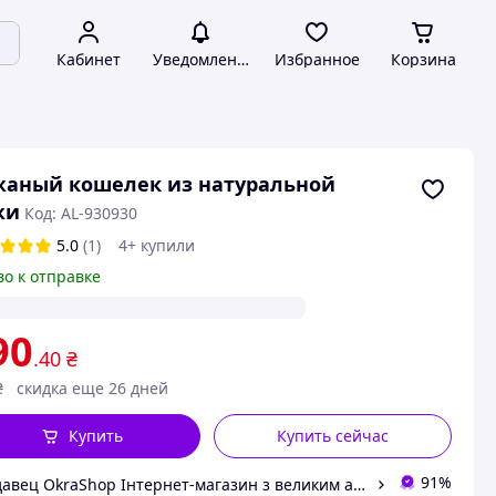
Кабинет
Уведомления
Избранное
Корзина
жаный кошелек из натуральной
жи
Код: AL-930930
5.0
(1)
4+ купили
во к отправке
90
.40
₴
₴
скидка еще 26 дней
Купить
Купить сейчас
91%
Продавец OkraShop Інтернет-магазин з великим асортиментом товару