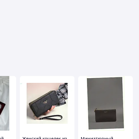
ый
Женский кошелек из
Миниатюрный