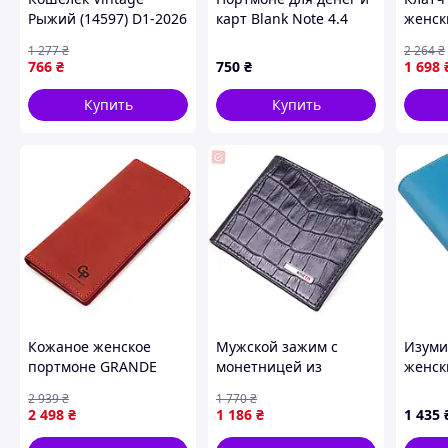
Рыжий (14597) D1-2026
карт Blank Note 4.4
женск
под карбон,
19317
1 277
₴
2 264
₴
8A32191TT7
Lodgi
766
₴
750
₴
1 698
Купить
Купить
Кожаное женское
Мужской зажим с
Изуми
портмоне GRANDE
монетницей из
женск
PELLE 11512 Красный
натуральной кожи с
Bosto
2 939
₴
1 770
₴
D3-2026
тиснением под
2 498
₴
1 186
₴
1 435
крокодила KARYA
21406 Черный