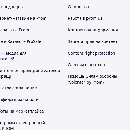
 продавцов
О prom.ua
ернет-магазин
на Prom
Работа в prom.ua
авать на Prom
Контактная информация
 в Каталоге ProSale
Защита прав на контент
 — медиа для
Content right protection
ателей
Отзывы о prom.ua
 интернет-предпринимателей
Кращі
Помощь Силам обороны
(Volonter by Prom)
льское соглашение
онфиденциальности
боты на маркетплейсе
рограмма электронный
с PROM