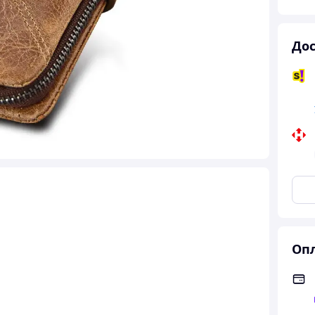
Дос
Опл