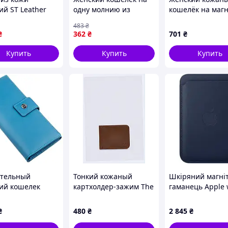
ий ST Leather
одну молнию из
кошелёк на маг
 Темно-синий
гладкой экокожи,
Balisa
483
₴
красного цвета, с
₴
362
₴
701
₴
отделениями для
купюр и карт, KIVI
Купить
Купить
Купить
19041
тельный
Тонкий кожаный
Шкіряний магні
ий кошелек
картхолдер-зажим The
гаманець Apple 
n 18845 Голубой
Wings для мужчин,
MagSafe, Deep B
XK8321871
Новий! MA6X4
₴
480
₴
2 845
₴