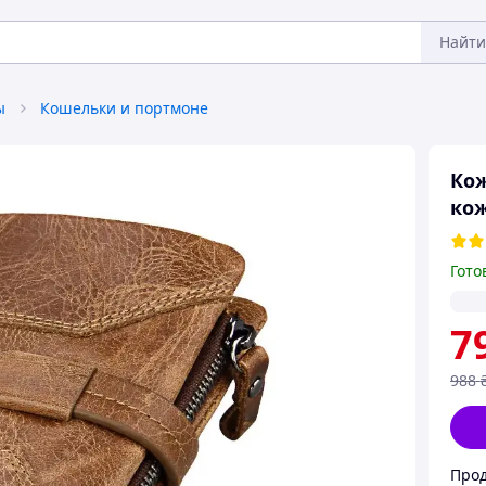
Найти
ы
Кошельки и портмоне
Ко
ко
Гото
7
988