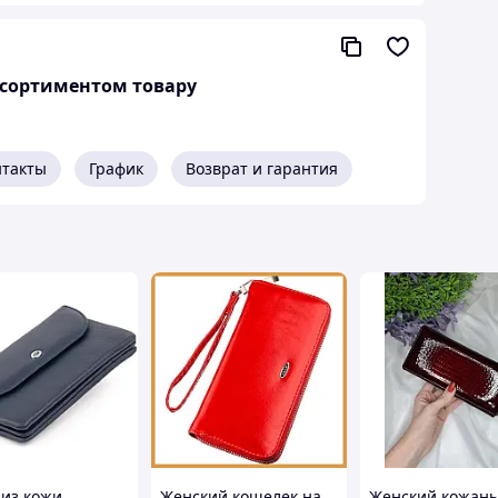
асортиментом товару
нтакты
График
Возврат и гарантия
 из кожи
Женский кошелек на
Женский кожан