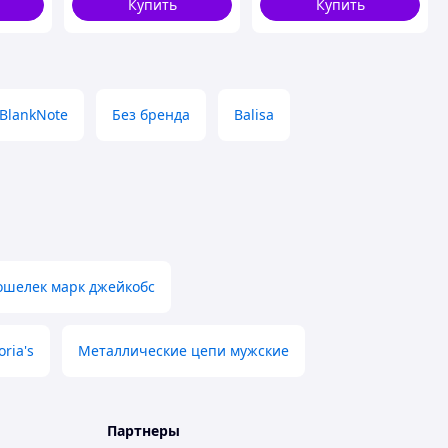
Купить
Купить
BlankNote
Без бренда
Balisa
ошелек марк джейкобс
ria's
Металлические цепи мужские
Партнеры