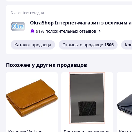
Размер: 13*9*3,5 см
Был online:
сегодня
OkraShop Інтернет-магазин з великим 
91% положительных отзывов
Каталог продавца
Отзывы о продавце
1506
Ко
Похожее у других продавцов
Кошелек Vintage
Портмоне для денег и
Клатч