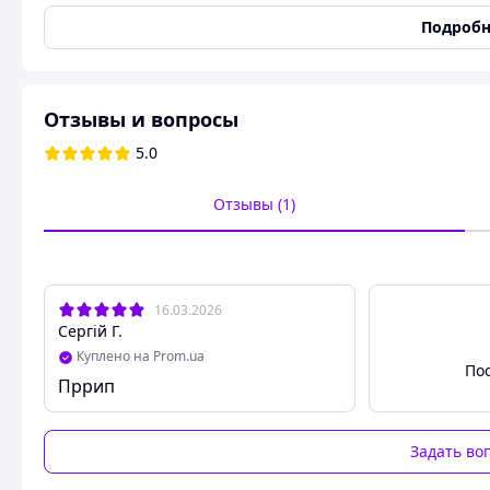
Количество отделений для
2
Подробн
купюр
Количество отделений для
2
монет
Отзывы и вопросы
Количество отделений на
2
5.0
молнии
Материал
Натуральная кожа
Отзывы (1)
Пол
Мужской
Расположение монетницы
Снаружи
Состояние
Новое
Тип
Кошелек
16.03.2026
Сергій Г.
Толщина
20 мм
Куплено на Prom.ua
Цвет
Черный
По
Пррип
Ширина
95 мм
Кошелек с натуральной кожи.
Задать во
В нем достаточно отделений для купюр и карт.
Прослужит очень долго.