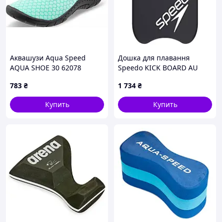
Аквашузи Aqua Speed
Дошка для плавання
AQUA SHOE 30 62078
Speedo KICK BOARD AU
бірюзовий 29 (688-02) 2D
чорний Уні One Size DC
783
₴
1 734
₴
Купить
Купить