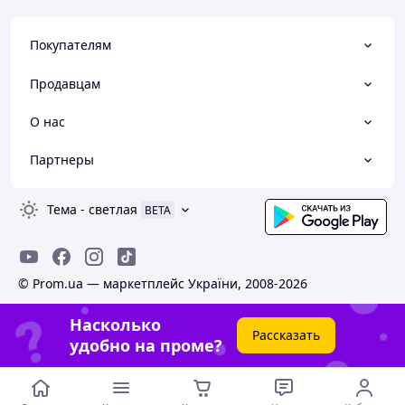
Покупателям
Продавцам
О нас
Партнеры
Тема
-
светлая
BETA
© Prom.ua — маркетплейс України, 2008-2026
Насколько
Рассказать
удобно на проме?