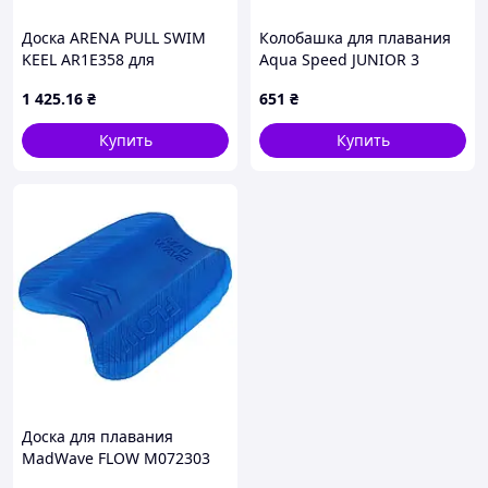
Доска ARENA PULL SWIM
Колобашка для плавания
KEEL AR1E358 для
Aqua Speed JUNIOR 3
тренировки техники и
LAYESR PULLBUOY
1 425
.16
₴
651
₴
корпуса чёрная
Купить
Купить
Доска для плавания
MadWave FLOW M072303
цвета в ассортименте