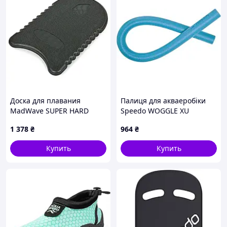
Доска для плавания
Палиця для акваеробіки
MadWave SUPER HARD
Speedo WOGGLE XU
M072001 черный
блакитний One Size (8-
1 378
₴
964
₴
083360000-2) DC
Купить
Купить