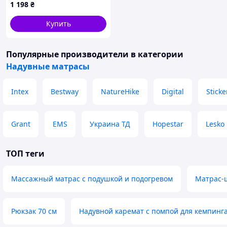
1 198
₴
Купить
Популярные производители
в категории
Надувные матрасы
Intex
Bestway
NatureHike
Digital
Sticke
Grant
EMS
Украина ТД
Hopestar
Lesko
ТОП теги
Массажный матрас с подушкой и подогревом
Матрас-ш
Рюкзак 70 см
Надувной каремат с помпой для кемпинг