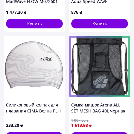
MadWave FLOW M072601
Aqua Speed WAVE
EVA черная для
PULLBUOY
1 477
.30
₴
876
₴
тренировок и отдыха
Купить
Купить
Силиконовый колпак для
Сумка-мишок Arena ALL
плавания CIMA Волна PL-1
SET MESH BAG 40L черная
667 для взрослых и детей
для плавания 65х50 см с
1 997
.50
₴
универсальный размер
карманами для мелочей
233
.20
₴
1 613
.98
₴
SKU_010241-100