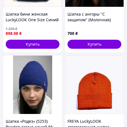
Шапка бини женская
Шапка с ангоры "С
LuckyLOOK One Size Синий
защипом" (Молочная)
Ариель 570-559, E8750781C
1 295
₴
898
.98
₴
700
₴
Купить
Купить
Шапка «Родез» (5253)
FREYA LuckyLOOK
Braxton темно-синий 56-
демисезонная шапка-