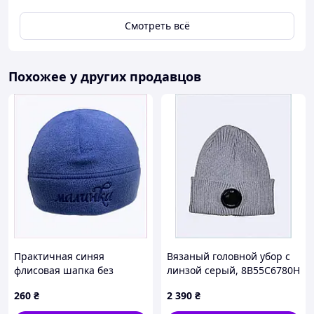
Смотреть всё
Похожее у других продавцов
Практичная синяя
Вязаный головной убор с
флисовая шапка без
линзой серый, 8B55C6780H
отворота с надписью
260
₴
2 390
₴
8C710743M