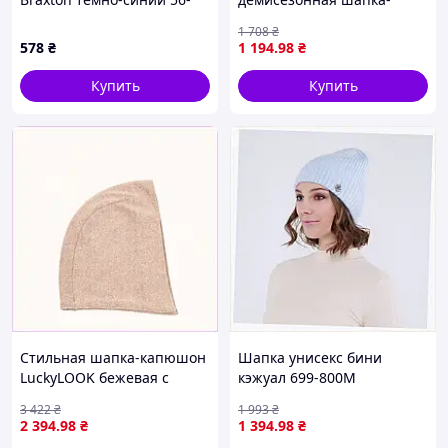
59, 8188503 - 639
тыковка оранжевая,
1 708
₴
8778XB05M2
578
₴
1 194
.98
₴
Купить
Купить
Стильная шапка-капюшон
Шапка унисекс бини
LuckyLOOK бежевая с
кэжуал 699-800М
ангорой C88010B25
LuckyLOOK OneSize
3 422
₴
1 993
₴
Голубой, 7P5255M39
2 394
.98
₴
1 394
.98
₴