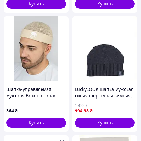
Купить
Купить
Шапка-управляемая
LuckyLOOK шапка мужская
мужская Braxton Urban
синяя шерстяная зимняя,
Tactical 56-60 Бежевый
M899M9269
1 422
₴
(1561)
364
₴
994
.98
₴
Купить
Купить