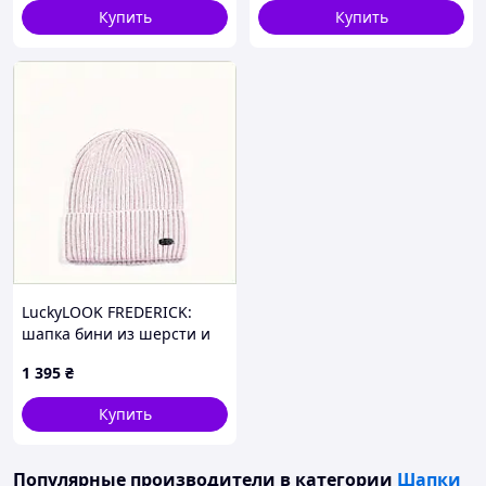
Купить
Купить
LuckyLOOK FREDERICK:
шапка бини из шерсти и
ангоры 877307KB4
1 395
₴
Купить
Популярные производители
в категории
Шапки