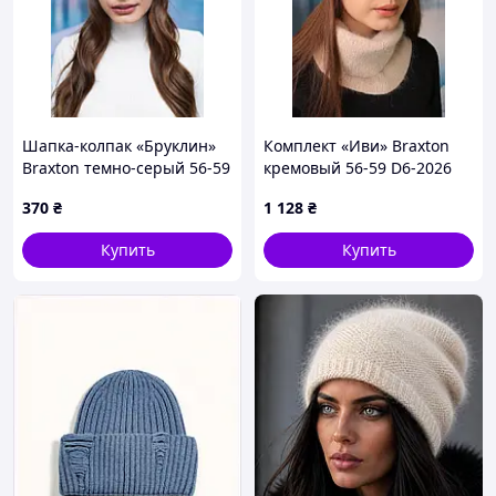
Шапка-колпак «Бруклин»
Комплект «Иви» Braxton
Braxton темно-серый 56-59
кремовый 56-59 D6-2026
D5-2026
370
₴
1 128
₴
Купить
Купить