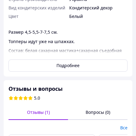
Вид кондитерских изделий
Кондитерский декор
Цвет
Белый
Размер 4,5-5,5-7-7,5 см.
Топперы идут уже на шпажках.
Состав: белая сахарная мастика+сахарная съедобная
картинка.
Пищевые красители Lesepidado.
Подробнее
Хранить в темном, сухом месте (не в холодильнике)
вдали от прямых солнечных лучей, в оригинальной
упаковке.
Отзывы и вопросы
5.0
Отзывы (1)
Вопросы (0)
Все