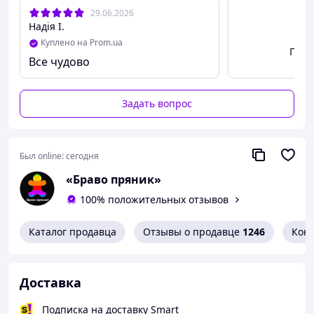
29.06.2026
Надія І.
Куплено на Prom.ua
Посм
Все чудово
Задать вопрос
Был online:
сегодня
«Браво пряник»
100% положительных отзывов
Каталог продавца
Отзывы о продавце
1246
Кон
Доставка
Подписка на доставку Smart