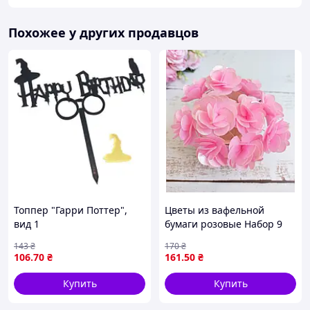
Похожее у других продавцов
Топпер "Гарри Поттер",
Цветы из вафельной
вид 1
бумаги розовые Набор 9
шт Украшение на торт
143
₴
170
₴
106
.70
₴
161
.50
₴
Купить
Купить