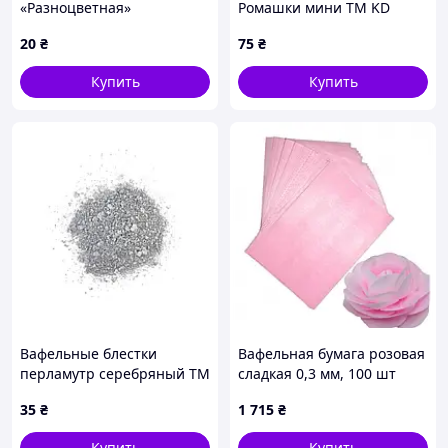
«Разноцветная»
Ромашки мини ТМ KD
20
₴
75
₴
Купить
Купить
Вафельные блестки
Вафельная бумага розовая
перламутр серебряный ТМ
сладкая 0,3 мм, 100 шт
Сладо 1 г серебряные
35
₴
1 715
₴
блестки на торт
Купить
Купить