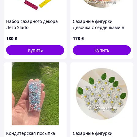
Набор сахарного декора
Сахарные фигурки
Лего Slado
Девочка с сердечками в
розовом (брюнетка) ТМ KD
180
₴
178
₴
Купить
Купить
Кондитерская посыпка
Сахарные фигурки