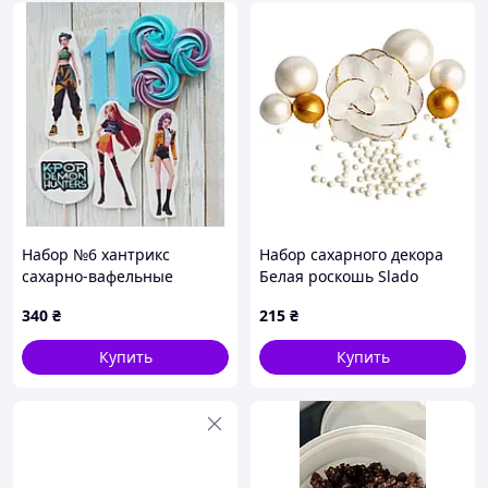
Набор №6 хантрикс
Набор сахарного декора
сахарно-вафельные
Белая роскошь Slado
топперы для торта на
340
₴
215
₴
мастике набор топеров, 8
элементов
Купить
Купить