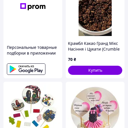
Крамбл Какао Гранд Мікс
Персональные товарные
Насіння і Цукати (Crumble
подборки в приложении
Cacao & Seed Mix), Master
70
₴
Martini AE31AJ, 1 кг.
Купить