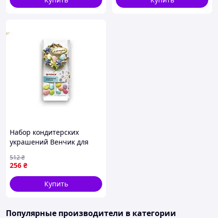
Набор кондитерских
украшений Венчик для
декорирования
512
₴
крупнодонечных пасок
256
₴
ручной работы микс ТМ
УКРАСА
Купить
Популярные производители
в категории