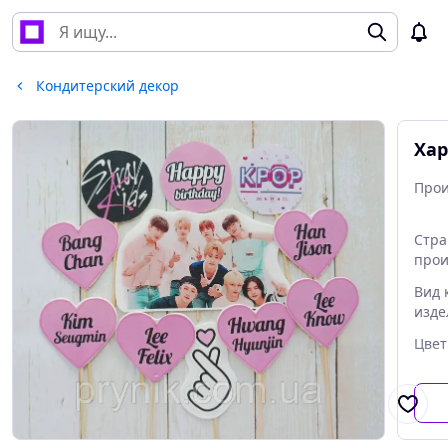
Кондитерский декор
Хар
Прои
Стра
прои
Вид 
изде
Цвет