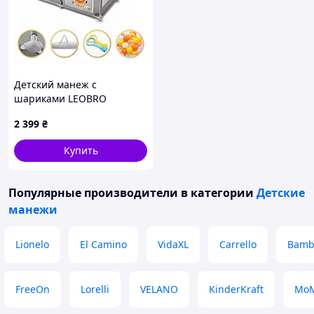
Детский манеж с
шариками LEOBRO
"Король леса" 120 x 120 см
2 399
₴
(LB-1125)
Купить
Популярные производители
в категории
Детские
манежи
Lionelo
El Camino
VidaXL
Carrello
Bamb
FreeOn
Lorelli
VELANO
KinderKraft
Mo