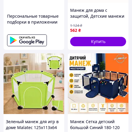
Манеж для дома с
Персональные товарные
защитой, Детские манежи
подборки в приложении
крупная сетка, Палатка для
1 124
₴
детей от трех лет SJ-99
562
₴
Купить
Зеленый манеж для игр в
Манеж Сетка детский
доме Malatec 125х113х64
большой Синий 180-120