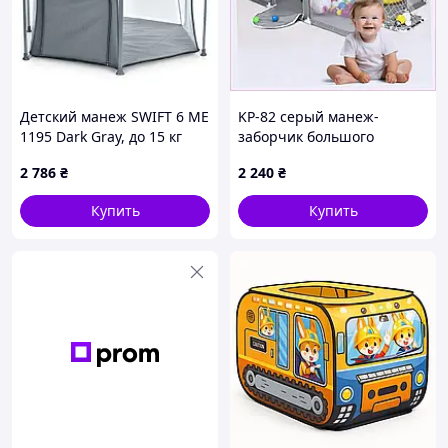
а
родителям - спокойствие
Детский манеж SWIFT 6 ME
KP-82 серый манеж-
1195 Dark Gray, до 15 кг
заборчик большого
размера 180х120х62,
2 786
₴
2 240
₴
4197A0KP04
Купить
Купить