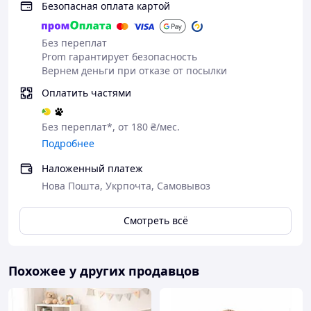
Безопасная оплата картой
Можно превратить в сухой бассейн
— просто
добавьте пластиковые шарики
Без переплат
Комплектация
Prom гарантирует безопасность
Вернем деньги при отказе от посылки
Сложный детский манеж - 1 шт
Оплатить частями
Габариты упаковки
Длина
: 60 см
Без переплат*, от 180 ₴/мес.
Ширина
: 28 см
Подробнее
Высота
: 16 см
Наложенный платеж
Нова Пошта, Укрпочта, Самовывоз
Смотреть всё
Похожее у других продавцов