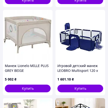
Купить
Купить
Манеж Lionelo MILLE PLUS
Игровой детский манеж
GREY BEIGE
LEOBRO Multisport 120 x
180 см (LB-1138) PTR
5 002
₴
1 601
.10
₴
Купить
Купить