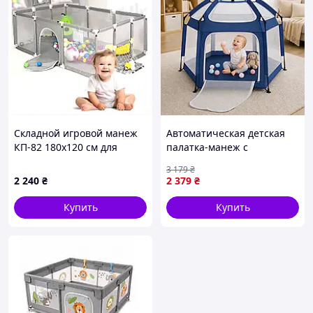
Складной игровой манеж
Автоматическая детская
КП-82 180х120 см для
палатка-манеж с
сухого бассейна 41H970P04
москитными сетками
3 179
₴
146х127х110 см синяя /
2 240
₴
2 379
₴
Игровой манеж для улицы
и дома
Купить
Купить