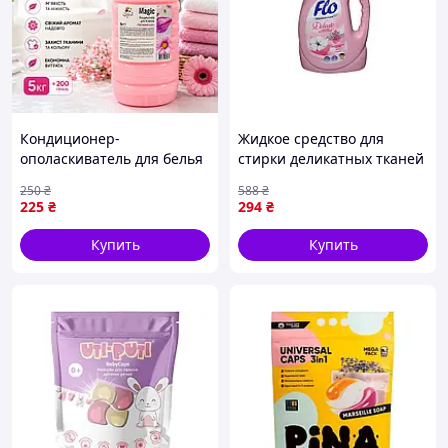
Кондиционер-
Жидкое средство для
ополаскиватель для белья
стирки деликатных тканей
«Волшебница» Цветочный
1л с экстрактом хлопка для
250
₴
588
₴
рай
защиты цвета и свежести
225
₴
294
₴
Купить
Купить