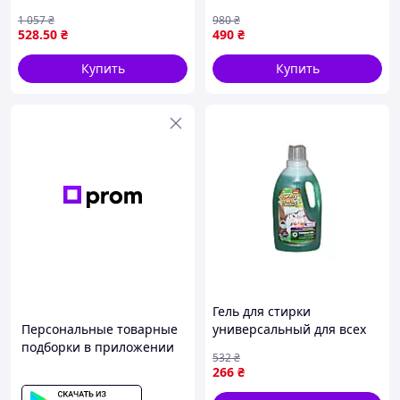
5,5 кг для стирки цветного
тканей и детских вещей с
1 057
₴
980
₴
белья с
ароматом миндаля и
528
.50
₴
490
₴
антибактериальным
кашемира
эффектом
Купить
Купить
Гель для стирки
Персональные товарные
универсальный для всех
подборки в приложении
типов тканей 1,62л
532
₴
концентрат для
266
₴
эффективного удаления