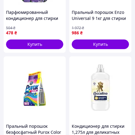
Парфюмированный
Пральный порошок Enzo
кондиционер для стирки
Universal 9 1кг для стирки
Coccolino Lavanda 1.827 л
белого и цветного одежды
504
₴
1 972
₴
87 стирок
с ферментами и
478
₴
986
₴
активными компонентами
Купить
Купить
Пральный порошок
Кондиционер для стирки
безфосфатный Purox Color
1,275л для деликатных