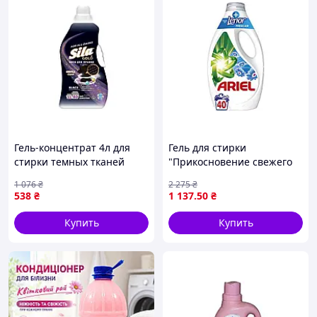
Гель-концентрат 4л для
Гель для стирки
стирки темных тканей
"Прикосновение свежего
Gold Black ТМ SILA
воздуха" 1,8л от ТМ ARIEL
1 076
₴
2 275
₴
"Lv"
538
₴
1 137
.50
₴
Купить
Купить