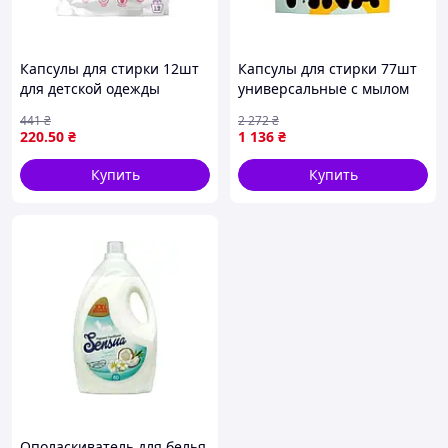
Капсулы для стирки 12шт
Капсулы для стирки 77шт
для детской одежды
универсальные с мылом
безфосфатные Уті-Путі
Марсель для эффективной
441
₴
2 272
₴
эффективное средство для
стирки белого и цветного
220
.50
₴
1 136
₴
удаления пятен
белья
Купить
Купить
Ополаскиватель для белья