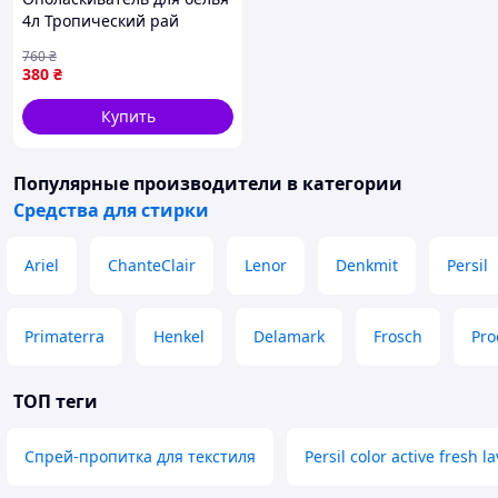
4л Тропический рай
безфосфатный для
760
₴
кондиционирования всех
380
₴
видов тканей
Купить
Популярные производители
в категории
Средства для стирки
Ariel
ChanteClair
Lenor
Denkmit
Persil
Primaterra
Henkel
Delamark
Frosch
Pro
ТОП теги
Спрей-пропитка для текстиля
Persil color active fresh l