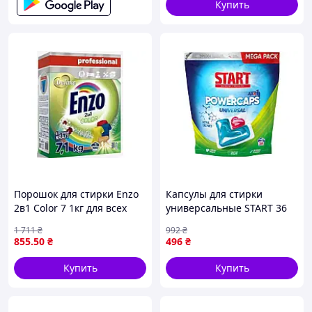
загрязнений
Купить
Порошок для стирки Enzo
Капсулы для стирки
2в1 Color 7 1кг для всех
универсальные START 36
стиральных машин и
шт мощный
1 711
₴
992
₴
ручной стирки
суперконцентрат для
855
.50
₴
496
₴
удаления пятен и запахов
Купить
Купить