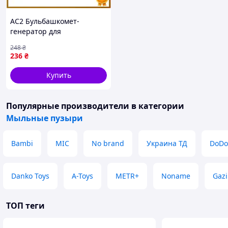
AC2 Бульбашкомет-
генератор для
бетоносмісника Flex Line
248
₴
батарейный световой
236
₴
эффект для детей игр и
разв DE
Купить
Популярные производители
в категории
Мыльные пузыри
Bambi
MIC
No brand
Украина ТД
DoDo
Danko Toys
A-Toys
METR+
Noname
Gazi
ТОП теги