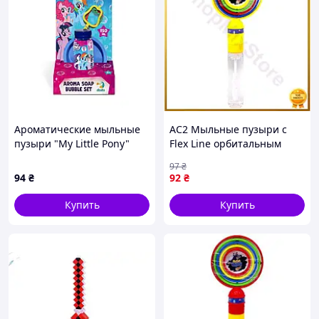
Ароматические мыльные
AC2 Мыльные пузыри с
пузыри "My Little Pony"
Flex Line орбитальным
200735 объем 150 мл, 3
механизмом желтые для
97
₴
палочки
детей игр и развлечений
94
₴
92
₴
мыльные пузыри DE
Купить
Купить