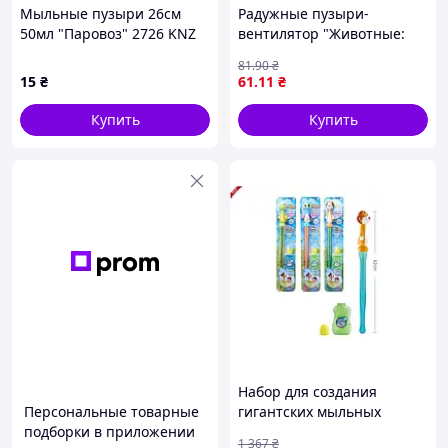
Мыльные пузыри 26см
Радужные пузыри-
50мл "Паровоз" 2726 KNZ
вентилятор "Животные:
ТИГРИК" (ЖелтЫЙ)
81
.90
₴
15
₴
61
.11
₴
Купить
Купить
Набор для создания
Персональные товарные
гигантских мыльных
подборки в приложении
пузырей с палочкой
1 367
₴