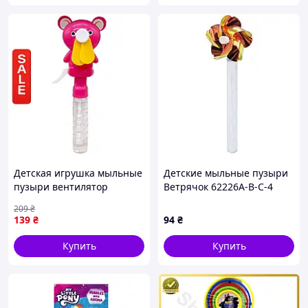
Детская игрушка мыльные
Детские мыльные пузыри
пузыри вентилятор
Ветрячок 62226A-B-C-4
Мишка розовый радужный
меч, 37 см
209
₴
для девочек и летних игр
139
₴
94
₴
Купить
Купить