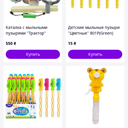
Каталка с мыльными
Детские мыльные пузыри
пузырями "Трактор"
"Цветные" 801P(Green)
(каталка и генератор
меч, 26 см Желтый
550
₴
15
₴
мыльных пузырей,
работает от аккумулятора,
Купить
Купить
бутылочка с раствором)