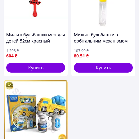
Мильні бульбашки меч для
Мильні бульбашки з
детей 52см красный
орбітальним механізмом
арт6610 ТМ METR для игр
(ЧЕРВОНИЙ)
1 208
₴
107
.90
₴
и развлечений
604
₴
80
.51
₴
Купить
Купить