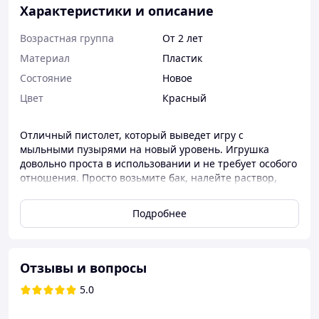
Характеристики и описание
Возрастная группа
От 2 лет
Материал
Пластик
Состояние
Новое
Цвет
Красный
Отличный пистолет, который выведет игру с
мыльными пузырями на новый уровень. Игрушка
довольно проста в использовании и не требует особого
отношения. Просто возьмите бак, налейте раствор,
установите в проем и начинайте игру. Удобная форма и
интуитивно понятное управление позволит
Подробнее
насладиться развлечением даже самым маленьким.
Основные характеристики: ABS пластик; контейнер для
раствора; питание от батареи 4*АА.(не входит в
комплект)
Отзывы и вопросы
5.0