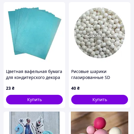
Цветная вафельная бумага
Рисовые шарики
для кондитерского декора
глазированные SD
голубой
Перламутровые белые
23
₴
40
₴
10мм, 50г
Купить
Купить