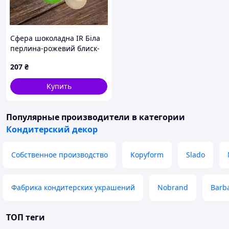
Сфера шоколадна IR Біла
перлина-рожевий блиск-
салатовий блиск
207
₴
Купить
Популярные производители
в категории
Кондитерский декор
Собственное производство
Kopyform
Slado
Фабрика кондитерских украшений
Nobrand
Barba
ТОП теги