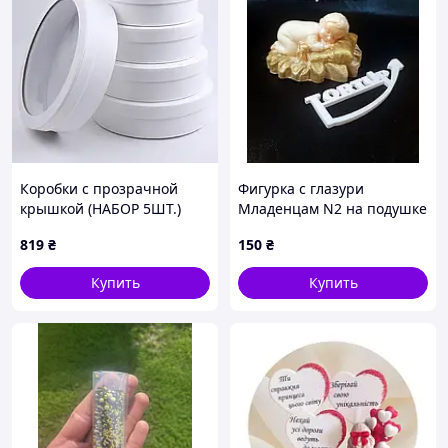
Коробки с прозрачной
Фигурка с глазури
крышкой (НАБОР 5ШТ.)
Младенцам N2 на подушке
8.5/6см
819
₴
150
₴
Купить
Купить