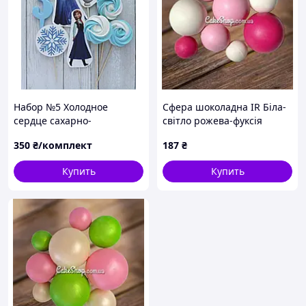
Набор №5 Холодное
Сфера шоколадна IR Біла-
сердце сахарно-
світло рожева-фуксія
вафельные топперы для
350
₴/комплект
187
₴
торта на мастике
Купить
Купить