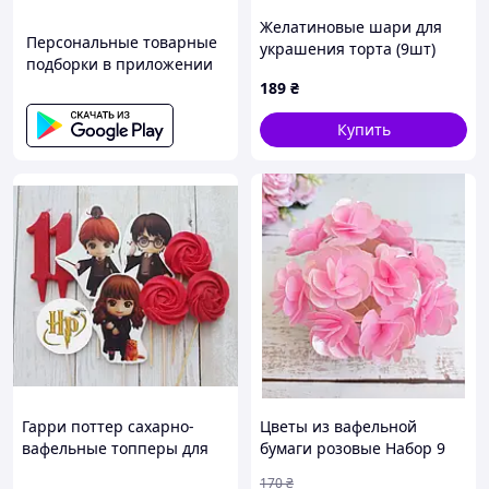
Желатиновые шари для
Персональные товарные
украшения торта (9шт)
подборки в приложении
микс цветов
189
₴
Купить
Гарри поттер сахарно-
Цветы из вафельной
вафельные топперы для
бумаги розовые Набор 9
торта
шт Украшение на торт
170
₴