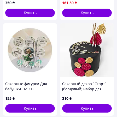
350
₴
161
.50
₴
Купить
Купить
Сахарные фигурки Для
Сахарный декор "Старт"
бабушки ТМ KD
(бордовый) набор для
торта кондитерский ТМ
155
₴
310
₴
Кондекортех
Купить
Купить