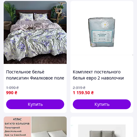
Постельное бельё
Комплект постельного
полисатин Фиалковое поле
белья евро 2 наволочки
комплект
50х70 из поликотона для
1 090
₴
2 319
₴
(полуторный,двуспальный,евро,семейный)
комфортного сна ТМ
990
₴
1 159
.50
₴
TIMETOSLEEP
Купить
Купить