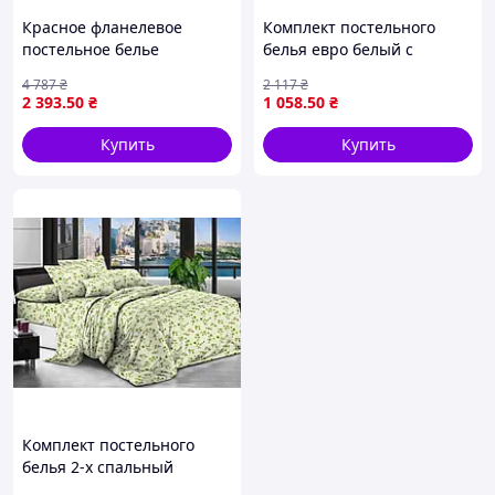
Красное фланелевое
Комплект постельного
постельное белье
белья евро белый с
комплект для уютного сна
принтом для спальни из
4 787
₴
2 117
₴
в холодную зиму из 100%
микрофибры ТМ LELIT арт
2 393
.50
₴
1 058
.50
₴
хлопка
Р-0172
Купить
Купить
Комплект постельного
белья 2-х спальный
поликотон для