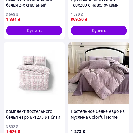
белья 2-х спальный
180х200 с наволочками
поплин для комфортного
50х70 для спальни розовая
3 668
₴
1 739
₴
сна и отдыха ТМ LELIT
100% полиэстер MALLORY
1 834
₴
869
.50
₴
HOME
Купить
Купить
Комплект постельного
Постельное белье евро из
белья евро B-1275 из бязи
муслина Colorful Home
для комфортного сна с
Print 1 21691 200х230 см
3 352
₴
наволочками 50х70
1 676
₴
1 273
₴