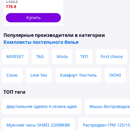
1 556
₴
комфортного сна с
778
₴
пододеяльником и
наволочками
Купить
Популярные производители
в категории
Комплекты постельного белья
MERISET
TAG
Viluta
ТЕП
First choice
Cosas
Love You
Комфорт Текстиль
IVONI
ТОП теги
Двуспальное одеяло 4 сезона идея
Мышь беспроводна
Мужские часы SKMEI 2209BKBK
Распредвал ГРМ 125/15