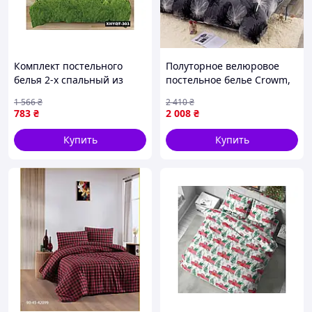
Комплект постельного
Полуторное велюровое
белья 2-х спальный из
постельное белье Crowm,
поликотона для
размер 150х220 см,
1 566
₴
2 410
₴
комфортного сна с
натуральный велюр
783
₴
2 008
₴
наволочками 70х70
Купить
Купить