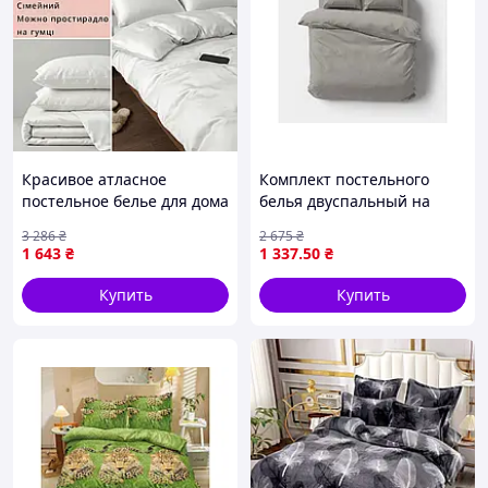
Красивое атласное
Комплект постельного
постельное белье для дома
белья двуспальный на
Комплект постельного
резинке полисатин для
3 286
₴
2 675
₴
белья фабричный пошив
комфортного сна ТМ LELIT
1 643
₴
1 337
.50
₴
Атласная постель
Купить
Купить