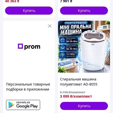
40 363
₴
7 901
₴
Купить
Купить
Стиральная машина
Персональные товарные
полуавтомат AD-8055
подборки в приложении
Компактная стиральная
6 198
₴/комплект
машина с центрифугой
3 099
₴/комплект
Стиральная машина для
дома Мини стиралка 53 см
Купить