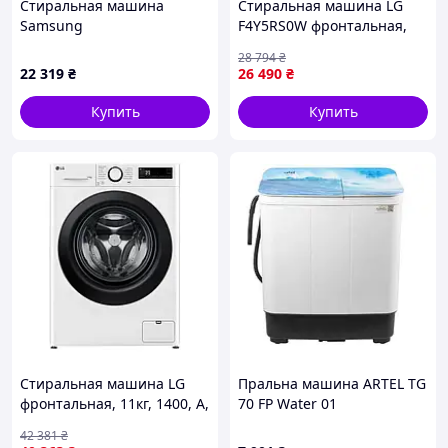
Стиральная машина
Стиральная машина LG
Samsung
F4Y5RS0W фронтальная,
WW90FG3M05AWLF e
10кг, 1400, A, 57см,
28 794
₴
дисплей, пар, инвертор,
22 319
₴
26 490
₴
белый
Купить
Купить
Стиральная машина LG
Пральна машина ARTEL TG
фронтальная, 11кг, 1400, A,
70 FP Water 01
57см, дисплей, пара,
42 381
₴
инвертор, белый