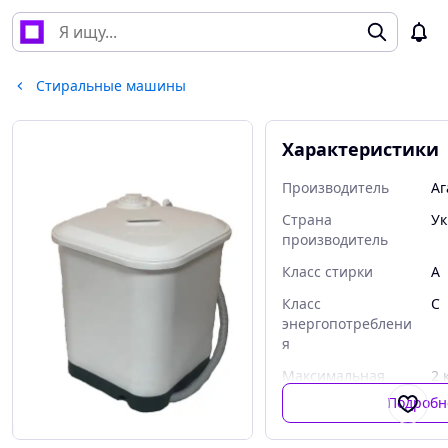
Стиральные машины
Характеристики
Производитель
Аг
Страна
Ук
производитель
Класс стирки
A
Класс
C
энергопотреблени
я
Максимальная
2 
загрузка белья для
Подробн
стирки