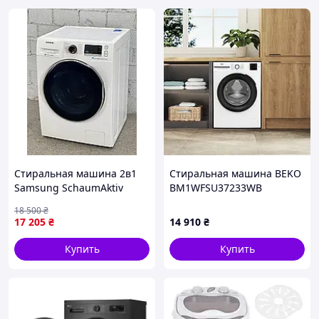
Стиральная машина 2в1
Стиральная машина BEKO
Samsung SchaumAktiv
BM1WFSU37233WB
WD80J6A00AW б/у
7кг/1200об/Инвертор/
18 500
₴
Функц. пары/Черный люк
17 205
₴
14 910
₴
Купить
Купить