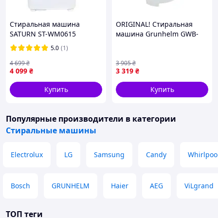
Стиральная машина
ORIGINAL! Стиральная
SATURN ST-WM0615
машина Grunhelm GWB-
W403-B - Качество!
5.0
(1)
Гарантия!
MegaTorg.com.ua
4 699
₴
3 905
₴
4 099
₴
3 319
₴
Купить
Купить
Популярные производители
в категории
Стиральные машины
Electrolux
LG
Samsung
Candy
Whirlpoo
Bosch
GRUNHELM
Haier
AEG
ViLgrand
ТОП теги