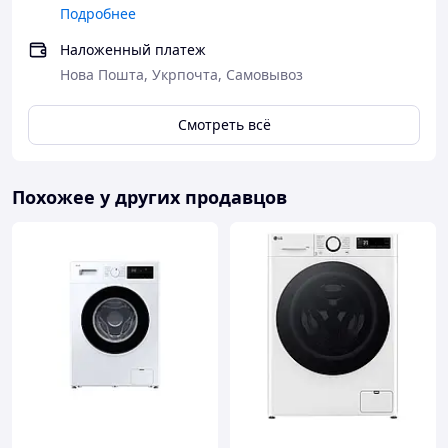
Особенности стиральной машины Агат СМ-2 Вас
Подробнее
приятно порадуют и Вы 100% останетесь довольны
покупкой этого оборудования.
Наложенный платеж
Нова Пошта, Укрпочта, Самовывоз
На весь модельный ряд стиральных машин Агат
предоставляется официальная гарантия от
производителя сроком 12 месяцев с дня продажи.
Смотреть всё
Гарантийным и послегарантийным обслуживанием
занимается авторизированная сеть сервисных
предприятий, указанных в гарантийном талоне.
Похожее у других продавцов
Бренд:Агат
Страна производитель:
Украина