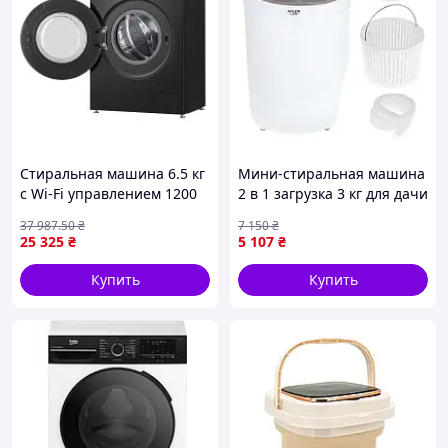
Стиральная машина 6.5 кг
Мини-стиральная машина
с Wi-Fi управлением 1200
2 в 1 загрузка 3 кг для дачи
об/мин паровая
и кемпинга белый Adler
37 987
.50
₴
7 150
₴
индикация 10 программ
BT-15614
25 325
₴
5 107
₴
для дома FLAME
Купить
Купить